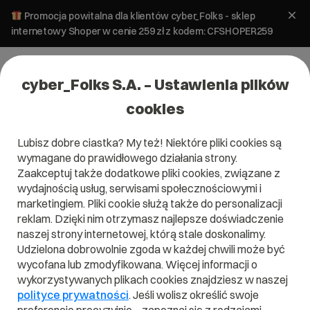
Promocja powitalna dla klientów cyber_Folks - sklep
internetowy Shoper w cenie 259 zł z kodem: CFSHOPER259
cyber_Folks S.A. – Ustawienia plików
cookies
Lubisz dobre ciastka? My też! Niektóre pliki cookies są
wymagane do prawidłowego działania strony.
Zaakceptuj także dodatkowe pliki cookies, związane z
wydajnością usług, serwisami społecznościowymi i
marketingiem. Pliki cookie służą także do personalizacji
reklam. Dzięki nim otrzymasz najlepsze doświadczenie
naszej strony internetowej, którą stale doskonalimy.
Udzielona dobrowolnie zgoda w każdej chwili może być
Czym jest SFTP?
wycofana lub zmodyfikowana. Więcej informacji o
wykorzystywanych plikach cookies znajdziesz w naszej
Przeczytaj czym jest
SFTP
w naszym słowniku.
polityce prywatności
. Jeśli wolisz określić swoje
Pomoże Ci to lepiej zrozumieć, czym dokładnie jest
SFTP
i