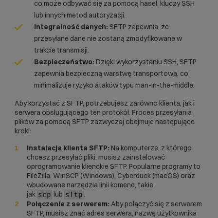
co może odbywać się za pomocą haseł, kluczy SSH
lub innych metod autoryzacji.
Integralność danych:
SFTP zapewnia, że
przesyłane dane nie zostaną zmodyfikowane w
trakcie transmisji.
Bezpieczeństwo:
Dzięki wykorzystaniu SSH, SFTP
zapewnia bezpieczną warstwę transportową, co
minimalizuje ryzyko ataków typu
man-in-the-middle
.
Aby korzystać z SFTP, potrzebujesz zarówno klienta, jak i
serwera obsługującego ten protokół. Proces przesyłania
plików za pomocą SFTP zazwyczaj obejmuje następujące
kroki:
Instalacja klienta SFTP:
Na komputerze, z którego
chcesz przesyłać pliki, musisz zainstalować
oprogramowanie klienckie SFTP. Popularne programy to
FileZilla, WinSCP (Windows), Cyberduck (macOS) oraz
wbudowane narzędzia linii komend, takie
jak
lub
.
scp
sftp
Połączenie z serwerem:
Aby połączyć się z serwerem
SFTP, musisz znać adres serwera, nazwę użytkownika