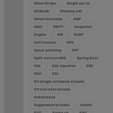
SilverStripe
Single opt-in
Sitebulb
Sitemap.xml
Słowo kluczowe
SMF
SMO
SMTP
Snapshot
Sngine
SNI
SOAP
Soft bounce
SPA
Spear phishing
SPF
Split-horizon DNS
Spring Boot
SQL
SQL Injection
SRE
SSH
SSL
Strategie ustalania stawek
Strona internetowa
Subdomena
Supplemental index
Svelte
SVG
Swipe up
SWL