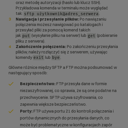
oraz metodę autoryzacji (hasło lub klucz SSH).
Przykładowa komenda w terminalu może wyglądać
tak:
.
sftp użytkownik@adres_serwera
Nawigacja i przesyłanie plików:
Po nawiązaniu
połączenia możesz nawigować po katalogach i
przesyłać pliki za pomocą komend takich
jak
(wysyłanie pliku na serwer) lub
(pobieranie
put
get
pliku z serwera).
Zakończenie połączenia:
Po zakończeniu przesyłania
plików, należy rozłączyć się z serwerem, używając
komendy
lub
.
exit
bye
Główne różnice między SFTP a FTP można podsumować w
następujący sposób:
Bezpieczeństwo:
FTP przesyła dane w formie
niezaszyfrowanej, co sprawia, że są one podatne na
przechwycenie. SFTP używa szyfrowania, co
zapewnia większe bezpieczeństwo.
Porty:
FTP używa portu 21 do kontroli połączenia i
portów dynamicznych do przesyłania danych, co
może być problematyczne w konfiguracjach zapór