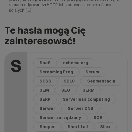
ramach odpowiedzi HTTP. Ich zadaniem jest określenie
ścisłych […]
Te hasła mogą Cię
zainteresować!
S
SaaS
schema.org
Screaming Frog
Scrum
SCSS
SDLC
Segmentacja
SEM
SEO
SERM
SERP
Serverless computing
Serwer
Serwer DNS
Serwer zarządzany
SGE
Shoper
Short tail
Silex