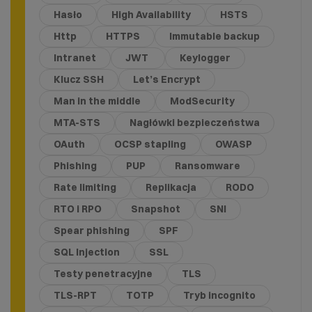
Hasło
High Availability
HSTS
Http
HTTPS
Immutable backup
Intranet
JWT
Keylogger
Klucz SSH
Let’s Encrypt
Man in the middle
ModSecurity
MTA-STS
Nagłówki bezpieczeństwa
OAuth
OCSP stapling
OWASP
Phishing
PUP
Ransomware
Rate limiting
Replikacja
RODO
RTO i RPO
Snapshot
SNI
Spear phishing
SPF
SQL Injection
SSL
Testy penetracyjne
TLS
TLS-RPT
TOTP
Tryb incognito