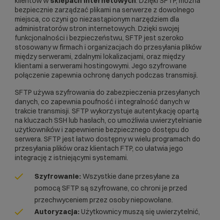
klientów w
sklepach internetowych
. Dzięki SFTP, można
bezpiecznie zarządzać plikami na serwerze z dowolnego
miejsca, co czyni go niezastąpionym narzędziem dla
administratorów stron internetowych. Dzięki swojej
funkcjonalności i bezpieczeństwu, SFTP jest szeroko
stosowany w firmach i organizacjach do przesyłania plików
między serwerami, zdalnymi lokalizacjami, oraz między
klientami a serwerami hostingowymi. Jego szyfrowane
połączenie zapewnia ochronę danych podczas transmisji.
SFTP używa szyfrowania do zabezpieczenia przesyłanych
danych, co zapewnia poufność i integralność danych w
trakcie transmisji. SFTP wykorzystuje autentykację opartą
na kluczach SSH lub hasłach, co umożliwia uwierzytelnianie
użytkowników i zapewnienie bezpiecznego dostępu do
serwera. SFTP jest łatwo dostępny w wielu programach do
przesyłania plików oraz klientach
FTP
, co ułatwia jego
integrację z istniejącymi systemami.
Szyfrowanie:
Wszystkie dane przesyłane za
pomocą SFTP są szyfrowane, co chroni je przed
przechwyceniem przez osoby niepowołane.
Autoryzacja:
Użytkownicy muszą się uwierzytelnić,