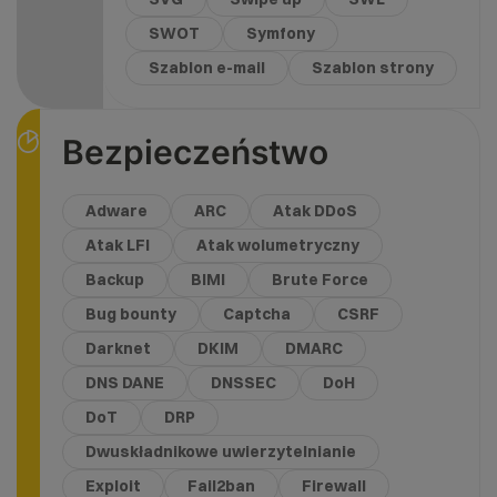
SWOT
Symfony
Szablon e-mail
Szablon strony
Bezpieczeństwo
Adware
ARC
Atak DDoS
Atak LFI
Atak wolumetryczny
Backup
BIMI
Brute Force
Bug bounty
Captcha
CSRF
Darknet
DKIM
DMARC
DNS DANE
DNSSEC
DoH
DoT
DRP
Dwuskładnikowe uwierzytelnianie
Exploit
Fail2ban
Firewall