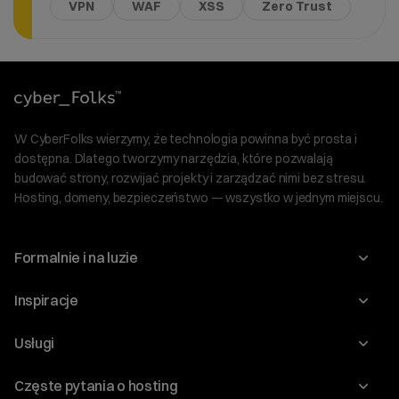
VPN
WAF
XSS
Zero Trust
W CyberFolks wierzymy, że technologia powinna być prosta i
dostępna. Dlatego tworzymy narzędzia, które pozwalają
budować strony, rozwijać projekty i zarządzać nimi bez stresu.
Hosting, domeny, bezpieczeństwo — wszystko w jednym miejscu.
Formalnie i na luzie
O nas
Inspiracje
Relacje inwestorskie
Blog
Usługi
Program Korzyści dla Inwestorów
Słownik IT
Domeny
Regulaminy i specyfikacje
Częste pytania o hosting
WordPress