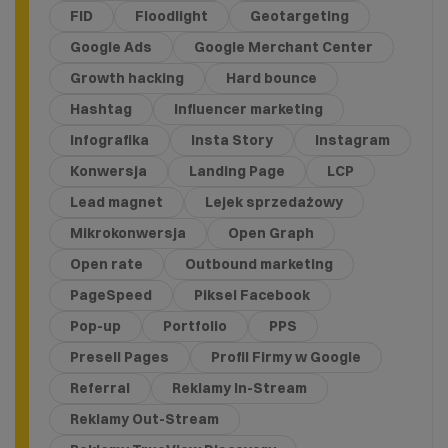
FID
Floodlight
Geotargeting
Google Ads
Google Merchant Center
Growth hacking
Hard bounce
Hashtag
Influencer marketing
Infografika
Insta Story
Instagram
Konwersja
Landing Page
LCP
Lead magnet
Lejek sprzedażowy
Mikrokonwersja
Open Graph
Open rate
Outbound marketing
PageSpeed
Piksel Facebook
Pop-up
Portfolio
PPS
Presell Pages
Profil Firmy w Google
Referral
Reklamy In-Stream
Reklamy Out-Stream