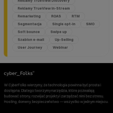
Reklamy TrueView Discovery
Reklamy TrueView in-Stream
Remarketing
ROAS
RTM
Segmentacja
Single opt-in
SMO
Soft bounce
Swipe up
Szablon e-mail
Up-Selling
User Journey
Webinar
W CyberFolks wierzymy, że technologia powinna być prosta i
dostępna. Dlatego tworzymy narzędzia, które pozwalają
budować strony, rozwijać projekty i zarządzać nimi bez stresu.
Hosting, domeny, bezpieczeństwo — wszystko w jednym miejscu.