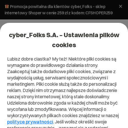
Promocja powitalna dla klientów cyber_Folks - sklep
internetowy Shoper w cenie 259 zł z kodem: CFSHOPER259
cyber_Folks S.A. – Ustawienia plików
cookies
Lubisz dobre ciastka? My też! Niektóre pliki cookies są
wymagane do prawidłowego działania strony.
Zaakceptuj także dodatkowe pliki cookies, związane z
wydajnością usług, serwisami społecznościowymi i
marketingiem. Pliki cookie służą także do personalizacji
reklam. Dzięki nim otrzymasz najlepsze doświadczenie
naszej strony internetowej, którą stale doskonalimy.
Udzielona dobrowolnie zgoda w każdej chwili może być
Czym jest UGC?
wycofana lub zmodyfikowana. Więcej informacji o
wykorzystywanych plikach cookies znajdziesz w naszej
Przeczytaj czym jest
UGC
w naszym słowniku.
polityce prywatności
. Jeśli wolisz określić swoje
Pomoże Ci to lepiej zrozumieć, czym dokładnie jest
UGC
i