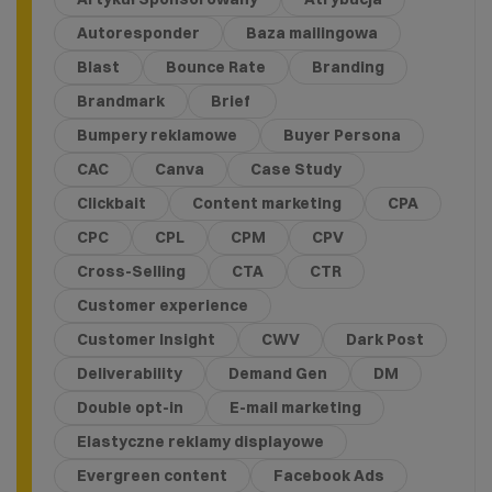
Autoresponder
Baza mailingowa
Blast
Bounce Rate
Branding
Brandmark
Brief
Bumpery reklamowe
Buyer Persona
CAC
Canva
Case Study
Clickbait
Content marketing
CPA
CPC
CPL
CPM
CPV
Cross-Selling
CTA
CTR
Customer experience
Customer Insight
CWV
Dark Post
Deliverability
Demand Gen
DM
Double opt-in
E-mail marketing
Elastyczne reklamy displayowe
Evergreen content
Facebook Ads