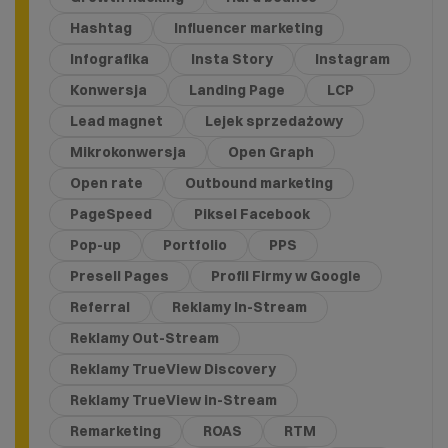
Hashtag
Influencer marketing
Infografika
Insta Story
Instagram
Konwersja
Landing Page
LCP
Lead magnet
Lejek sprzedażowy
Mikrokonwersja
Open Graph
Open rate
Outbound marketing
PageSpeed
Piksel Facebook
Pop-up
Portfolio
PPS
Presell Pages
Profil Firmy w Google
Referral
Reklamy In-Stream
Reklamy Out-Stream
Reklamy TrueView Discovery
Reklamy TrueView in-Stream
Remarketing
ROAS
RTM