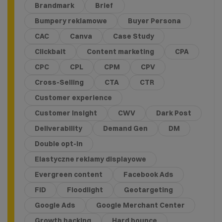
Brandmark
Brief
Bumpery reklamowe
Buyer Persona
CAC
Canva
Case Study
Clickbait
Content marketing
CPA
CPC
CPL
CPM
CPV
Cross-Selling
CTA
CTR
Customer experience
Customer Insight
CWV
Dark Post
Deliverability
Demand Gen
DM
Double opt-in
Elastyczne reklamy displayowe
Evergreen content
Facebook Ads
FID
Floodlight
Geotargeting
Google Ads
Google Merchant Center
Growth hacking
Hard bounce