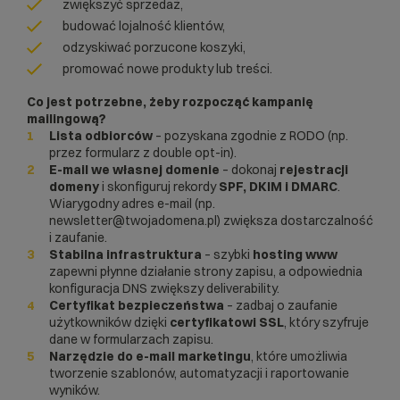
zwiększyć sprzedaż,
budować lojalność klientów,
odzyskiwać porzucone koszyki,
promować nowe produkty lub treści.
Co jest potrzebne, żeby rozpocząć kampanię
mailingową?
Lista odbiorców
– pozyskana zgodnie z RODO (np.
przez formularz z
double opt-in
).
E-mail we własnej domenie
– dokonaj
rejestracji
domeny
i skonfiguruj rekordy
SPF, DKIM i DMARC
.
Wiarygodny adres e-mail (np.
newsletter@twojadomena.pl) zwiększa dostarczalność
i zaufanie.
Stabilna infrastruktura
– szybki
hosting www
zapewni płynne działanie strony zapisu, a odpowiednia
konfiguracja DNS zwiększy
deliverability
.
Certyfikat bezpieczeństwa
– zadbaj o zaufanie
użytkowników dzięki
certyfikatowi SSL
, który szyfruje
dane w formularzach zapisu.
Narzędzie do e-mail marketingu
, które umożliwia
tworzenie szablonów, automatyzacji i raportowanie
wyników.