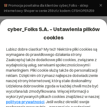
Promocja powitalna dla klientów cyber_Folks - sklep
internetowy Shoper w cenie 259 zł z kodem: CFSHOPER259
cyber_Folks S.A. – Ustawienia plików
cookies
Lubisz dobre ciastka? My też! Niektóre pliki cookies są
wymagane do prawidłowego działania strony.
Zaakceptuj także dodatkowe pliki cookies, związane z
wydajnością usług, serwisami społecznościowymi i
marketingiem. Pliki cookie służą także do personalizacji
reklam. Dzięki nim otrzymasz najlepsze doświadczenie
naszej strony internetowej, którą stale doskonalimy.
Udzielona dobrowolnie zgoda w każdej chwili może być
Czym jest E-mail marketing?
wycofana lub zmodyfikowana. Więcej informacji o
wykorzystywanych plikach cookies znajdziesz w naszej
Przeczytaj czym jest
E-mail marketing
w naszym słowniku.
polityce prywatności
. Jeśli wolisz określić swoje
Pomoże Ci to lepiej zrozumieć, czym dokładnie jest
E-mail