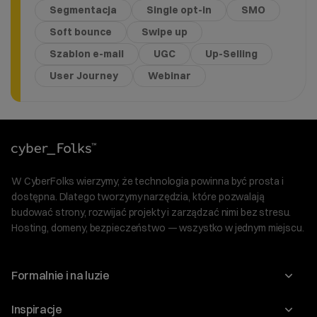
Segmentacja
Single opt-in
SMO
Soft bounce
Swipe up
Szablon e-mail
UGC
Up-Selling
User Journey
Webinar
W CyberFolks wierzymy, że technologia powinna być prosta i
dostępna. Dlatego tworzymy narzędzia, które pozwalają
budować strony, rozwijać projekty i zarządzać nimi bez stresu.
Hosting, domeny, bezpieczeństwo — wszystko w jednym miejscu.
Formalnie i na luzie
O nas
Inspiracje