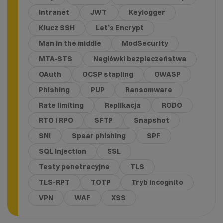
Intranet
JWT
Keylogger
Klucz SSH
Let’s Encrypt
Man in the middle
ModSecurity
MTA-STS
Nagłówki bezpieczeństwa
OAuth
OCSP stapling
OWASP
Phishing
PUP
Ransomware
Rate limiting
Replikacja
RODO
RTO i RPO
SFTP
Snapshot
SNI
Spear phishing
SPF
SQL Injection
SSL
Testy penetracyjne
TLS
TLS-RPT
TOTP
Tryb incognito
VPN
WAF
XSS