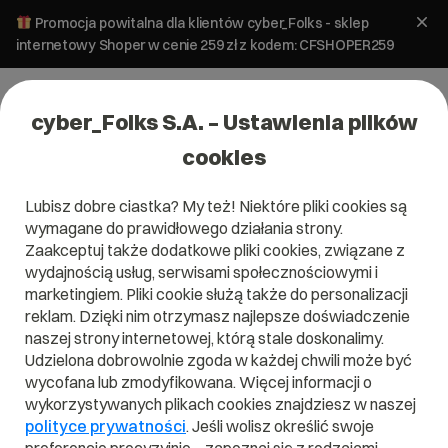
Promocja powitalna dla klientów cyber_Folks - sklep
internetowy Shoper w cenie 259 zł z kodem: CFSHOPER259
cyber_Folks S.A. – Ustawienia plików
cookies
Lubisz dobre ciastka? My też! Niektóre pliki cookies są
wymagane do prawidłowego działania strony.
Zaakceptuj także dodatkowe pliki cookies, związane z
wydajnością usług, serwisami społecznościowymi i
marketingiem. Pliki cookie służą także do personalizacji
reklam. Dzięki nim otrzymasz najlepsze doświadczenie
naszej strony internetowej, którą stale doskonalimy.
Udzielona dobrowolnie zgoda w każdej chwili może być
Czym jest Zero Trust?
wycofana lub zmodyfikowana. Więcej informacji o
wykorzystywanych plikach cookies znajdziesz w naszej
Przeczytaj czym jest
Zero Trust
w naszym słowniku.
polityce prywatności
. Jeśli wolisz określić swoje
Pomoże Ci to lepiej zrozumieć, czym dokładnie jest
Zero