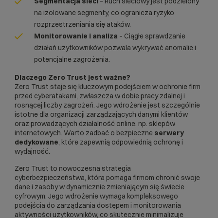
Segmentacja sieci
– Ruch sieciowy jest podzielony
na izolowane segmenty, co ogranicza ryzyko
rozprzestrzeniania się ataków.
Monitorowanie i analiza
– Ciągłe sprawdzanie
działań użytkowników pozwala wykrywać anomalie i
potencjalne zagrożenia.
Dlaczego Zero Trust jest ważne?
Zero Trust staje się kluczowym podejściem w ochronie firm
przed cyberatakami, zwłaszcza w dobie pracy zdalnej i
rosnącej liczby zagrożeń. Jego wdrożenie jest szczególnie
istotne dla organizacji zarządzających danymi klientów
oraz prowadzących działalność online, np. sklepów
internetowych. Warto zadbać o bezpieczne
serwery
dedykowane
, które zapewnią odpowiednią ochronę i
wydajność.
Zero Trust to nowoczesna strategia
cyberbezpieczeństwa, która pomaga firmom chronić swoje
dane i zasoby w dynamicznie zmieniającym się świecie
cyfrowym. Jego wdrożenie wymaga kompleksowego
podejścia do zarządzania dostępem i monitorowania
aktywności użytkowników, co skutecznie minimalizuje