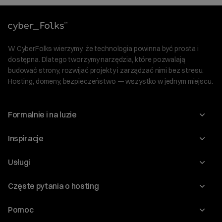
W CyberFolks wierzymy, że technologia powinna być prosta i
dostępna. Dlatego tworzymy narzędzia, które pozwalają
budować strony, rozwijać projekty i zarządzać nimi bez stresu.
Hosting, domeny, bezpieczeństwo — wszystko w jednym miejscu.
Formalnie i na luzie
O nas
Inspiracje
Relacje inwestorskie
Blog
Usługi
Program Korzyści dla Inwestorów
Słownik IT
Domeny
Regulaminy i specyfikacje
Częste pytania o hosting
WordPress
Certyfikaty SSL
Raporty i dokumenty
Jak przenieść stronę?
Audyt stron
Pomoc
Hosting www
Cennik domen