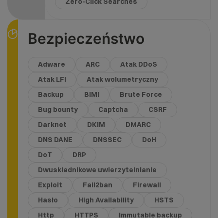
Zero-Click Searches
Bezpieczeństwo
Adware
ARC
Atak DDoS
Atak LFI
Atak wolumetryczny
Backup
BIMI
Brute Force
Bug bounty
Captcha
CSRF
Darknet
DKIM
DMARC
DNS DANE
DNSSEC
DoH
DoT
DRP
Dwuskładnikowe uwierzytelnianie
Exploit
Fail2ban
Firewall
Hasło
High Availability
HSTS
Http
HTTPS
Immutable backup