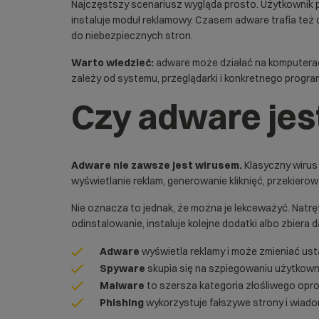
Najczęstszy scenariusz wygląda prosto. Użytkownik p
instaluje moduł reklamowy. Czasem adware trafia też 
do niebezpiecznych stron.
Warto wiedzieć:
adware może działać na komputerac
zależy od systemu, przeglądarki i konkretnego progra
Czy adware jes
Adware nie zawsze jest wirusem.
Klasyczny wirus 
wyświetlanie reklam, generowanie kliknięć, przekiero
Nie oznacza to jednak, że można je lekceważyć. Natr
odinstalowanie, instaluje kolejne dodatki albo zbiera d
Adware
wyświetla reklamy i może zmieniać usta
Spyware
skupia się na szpiegowaniu użytkownik
Malware
to szersza kategoria złośliwego opr
Phishing
wykorzystuje fałszywe strony i wiado