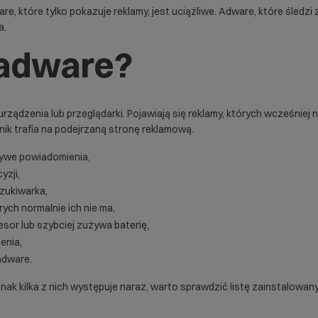
re, które tylko pokazuje reklamy, jest uciążliwe. Adware, które śled
a.
 adware?
ądzenia lub przeglądarki. Pojawiają się reklamy, których wcześniej ni
wnik trafia na podejrzaną stronę reklamową.
szywe powiadomienia,
yzji,
zukiwarka,
ych normalnie ich nie ma,
esor lub szybciej zużywa baterię,
enia,
adware.
nak kilka z nich występuje naraz, warto sprawdzić listę zainstalowanych