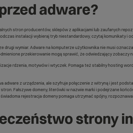
ę przed adware?
jalnych stron producentów, sklepów z aplikacjami lub zaufanych repozy
Podczas instalacji wybieraj tryb niestandardowy, czytaj komunikaty i o
cze drugi wymiar. Adware na komputerze użytkownika nie musi oznacza
odmienione przekierowanie mogą sprawić, że odwiedzający zobaczy nie
lizacje rdzenia, motywów i wtyczek. Pomaga też stabilny
hosting wor
wa adware z urządzenia, ale szyfruje połączenie z witryną i jest pod
 stron. Fałszywe domeny, literówki w nazwie marki i podejrzane ko
t, świadoma
rejestracja domeny
pomaga utrzymać spójny, rozpoznawaln
eczeństwo strony i