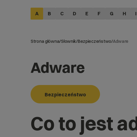
A
B
C
D
E
F
G
H
I
Strona główna
/
Słownik
/
Bezpieczeństwo
/
Adware
Adware
Bezpieczeństwo
Co to jest 