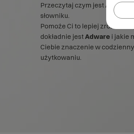
Przeczytaj czym jest
Adware
słowniku.
Pomoże Ci to lepiej zrozumieć
dokładnie jest
Adware
i jakie 
Ciebie znaczenie w codzienn
użytkowaniu.