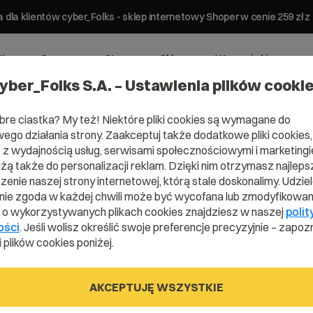
 dla klientów cyber_Folks - sklep internetowy Shoper w cenie 259 z
ting
Serwery
Strony
Sklepy
Wsparcie biznesowe
yber_Folks S.A. – Ustawienia plików cooki
bre ciastka? My też! Niektóre pliki cookies są wymagane do
ego działania strony. Zaakceptuj także dodatkowe pliki cookies,
z wydajnością usług, serwisami społecznościowymi i marketingie
użą także do personalizacji reklam. Dzięki nim otrzymasz najleps
enie naszej strony internetowej, którą stale doskonalimy. Udzie
ie zgoda w każdej chwili może być wycofana lub zmodyfikowan
i o wykorzystywanych plikach cookies znajdziesz w naszej
polit
ości
. Jeśli wolisz określić swoje preferencje precyzyjnie – zapozn
 plików cookies poniżej.
 Adware?
AKCEPTUJĘ WSZYSTKIE