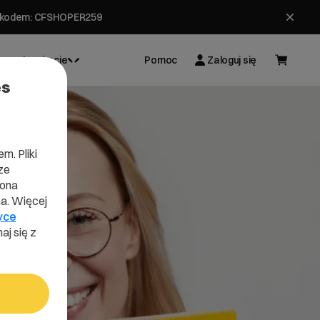
ł z kodem: CFSHOPER259
Inspiracje
Pomoc
Zaloguj się
es
m. Pliki
ze
lona
a. Więcej
yce
aj się z