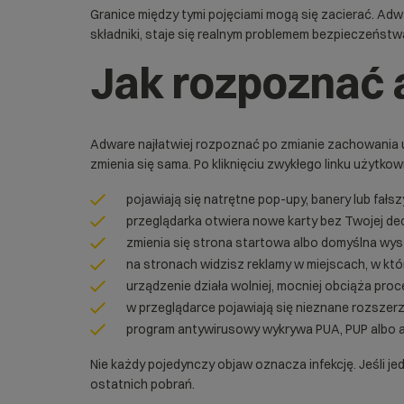
Granice między tymi pojęciami mogą się zacierać. Adwa
składniki, staje się realnym problemem bezpieczeństw
Jak rozpoznać
Adware najłatwiej rozpoznać po zmianie zachowania urz
zmienia się sama. Po kliknięciu zwykłego linku użytko
pojawiają się natrętne pop-upy, banery lub fał
przeglądarka otwiera nowe karty bez Twojej dec
zmienia się strona startowa albo domyślna wys
na stronach widzisz reklamy w miejscach, w któr
urządzenie działa wolniej, mocniej obciąża proc
w przeglądarce pojawiają się nieznane rozszerz
program antywirusowy wykrywa PUA, PUP albo 
Nie każdy pojedynczy objaw oznacza infekcję. Jeśli jed
ostatnich pobrań.