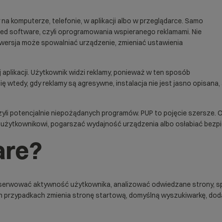
a komputerze, telefonie, w aplikacji albo w przeglądarce. Samo
ted software, czyli oprogramowania wspieranego reklamami. Nie
a wersja może spowalniać urządzenie, zmieniać ustawienia
aplikacji. Użytkownik widzi reklamy, ponieważ w ten sposób
 wtedy, gdy reklamy są agresywne, instalacja nie jest jasno opisana,
czyli potencjalnie niepożądanych programów. PUP to pojęcie szersze. 
użytkownikowi, pogarszać wydajność urządzenia albo osłabiać bezp
are?
e obserwować aktywność użytkownika, analizować odwiedzane strony, 
ch przypadkach zmienia stronę startową, domyślną wyszukiwarkę, doda