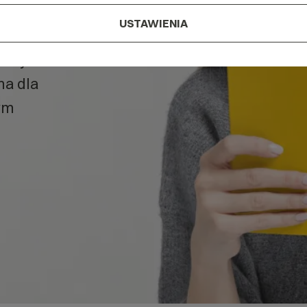
w naszym
USTAWIENIA
, czym
ma dla
ym