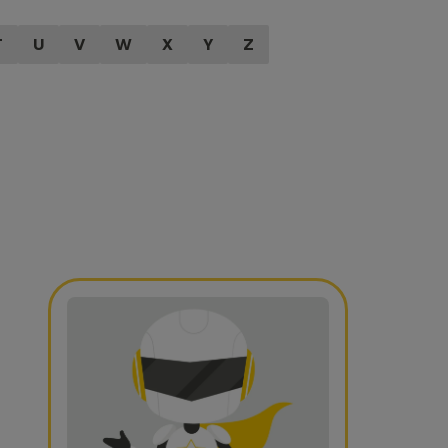
T
U
V
W
X
Y
Z