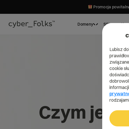
Promocja powitalna
Domeny
SSL
Hos
c
Lubisz do
prawidłow
związane 
cookie sł
doświadcz
dobrowoln
informacj
prywatn
rodzajami
Czym jest