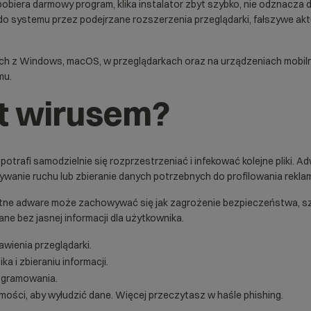
obiera darmowy program, klika instalator zbyt szybko, nie odznacza 
do systemu przez podejrzane rozszerzenia przeglądarki, fałszywe akt
h z Windows, macOS, w przeglądarkach oraz na urządzeniach mobil
mu.
t wirusem?
potrafi samodzielnie się rozprzestrzeniać i infekować kolejne pliki. A
wywanie ruchu lub zbieranie danych potrzebnych do profilowania rekla
ętne adware może zachowywać się jak zagrożenie bezpieczeństwa, szc
ane bez jasnej informacji dla użytkownika.
wienia przeglądarki.
a i zbieraniu informacji.
ogramowania.
mości, aby wyłudzić dane. Więcej przeczytasz w haśle phishing.