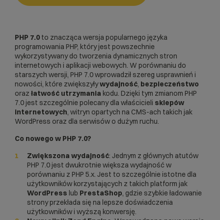
PHP 7.0
to znacząca wersja popularnego języka
programowania PHP, który jest powszechnie
wykorzystywany do tworzenia dynamicznych stron
internetowych i aplikacji webowych. W porównaniu do
starszych wersji, PHP 7.0 wprowadził szereg usprawnień i
nowości, które zwiększyły
wydajność
,
bezpieczeństwo
oraz
łatwość utrzymania
kodu. Dzięki tym zmianom PHP
7.0 jest szczególnie polecany dla właścicieli
sklepów
internetowych
, witryn opartych na CMS-ach takich jak
WordPress oraz dla serwisów o dużym ruchu.
Co nowego w PHP 7.0?
Zwiększona wydajność
: Jednym z głównych atutów
PHP 7.0 jest dwukrotnie większa wydajność w
porównaniu z PHP 5.x. Jest to szczególnie istotne dla
użytkowników korzystających z takich platform jak
WordPress
lub
PrestaShop
, gdzie szybkie ładowanie
strony przekłada się na lepsze doświadczenia
użytkowników i wyższą konwersję.