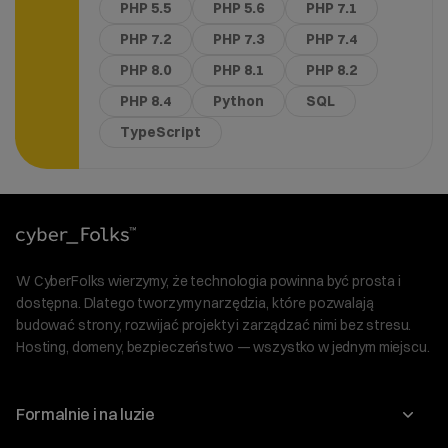
PHP 5.5
PHP 5.6
PHP 7.1
PHP 7.2
PHP 7.3
PHP 7.4
PHP 8.0
PHP 8.1
PHP 8.2
PHP 8.4
Python
SQL
TypeScript
W CyberFolks wierzymy, że technologia powinna być prosta i
dostępna. Dlatego tworzymy narzędzia, które pozwalają
budować strony, rozwijać projekty i zarządzać nimi bez stresu.
Hosting, domeny, bezpieczeństwo — wszystko w jednym miejscu.
Formalnie i na luzie