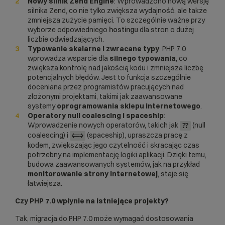
Nowy silnik Zend Engine
: Wprowadzono nową wersję
silnika Zend, co nie tylko zwiększa wydajność, ale także
zmniejsza zużycie pamięci. To szczególnie ważne przy
wyborze odpowiedniego
hostingu
dla stron o dużej
liczbie odwiedzających.
Typowanie skalarne i zwracane typy
: PHP 7.0
wprowadza wsparcie dla
silnego typowania
, co
zwiększa kontrolę nad jakością kodu i zmniejsza liczbę
potencjalnych błędów. Jest to funkcja szczególnie
doceniana przez programistów pracujących nad
złożonymi projektami, takimi jak zaawansowane
systemy
oprogramowania sklepu internetowego
.
Operatory null coalescing i spaceship
:
Wprowadzenie nowych operatorów, takich jak
(null
??
coalescing) i
(spaceship), upraszcza pracę z
<=>
kodem, zwiększając jego czytelność i skracając czas
potrzebny na implementację logiki aplikacji. Dzięki temu,
budowa zaawansowanych systemów, jak na przykład
monitorowanie strony internetowej
, staje się
łatwiejsza.
Czy PHP 7.0 wpłynie na istniejące projekty?
Tak, migracja do PHP 7.0 może wymagać dostosowania