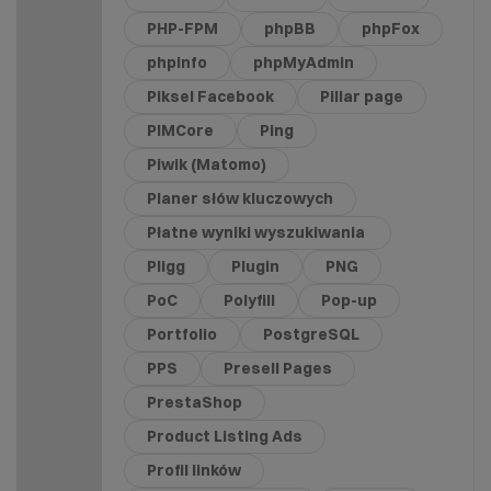
PHP-FPM
phpBB
phpFox
phpinfo
phpMyAdmin
Piksel Facebook
Pillar page
PIMCore
Ping
Piwik (Matomo)
Planer słów kluczowych
Płatne wyniki wyszukiwania
Pligg
Plugin
PNG
PoC
Polyfill
Pop-up
Portfolio
PostgreSQL
PPS
Presell Pages
PrestaShop
Product Listing Ads
Profil linków