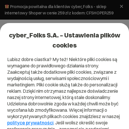
Promocja powitalna dla klientów cyber_Folks - sklep
internetowy Shoper w cenie 259 zł z kodem: CFSHOPER259
cyber_Folks S.A. – Ustawienia plików
cookies
Lubisz dobre ciastka? My też! Niektóre pliki cookies są
wymagane do prawidłowego działania strony.
Zaakceptuj także dodatkowe pliki cookies, związane z
wydajnością usług, serwisami społecznościowymi i
marketingiem. Pliki cookie służą także do personalizacji
reklam. Dzięki nim otrzymasz najlepsze doświadczenie
naszej strony internetowej, którą stale doskonalimy.
Udzielona dobrowolnie zgoda w każdej chwili może być
Czym jest PHP 7.0?
wycofana lub zmodyfikowana. Więcej informacji o
wykorzystywanych plikach cookies znajdziesz w naszej
Przeczytaj czym jest
PHP 7.0
w naszym słowniku.
polityce prywatności
. Jeśli wolisz określić swoje
Pomoże Ci to lepiej zrozumieć, czym dokładnie jest
PHP 7.0
i