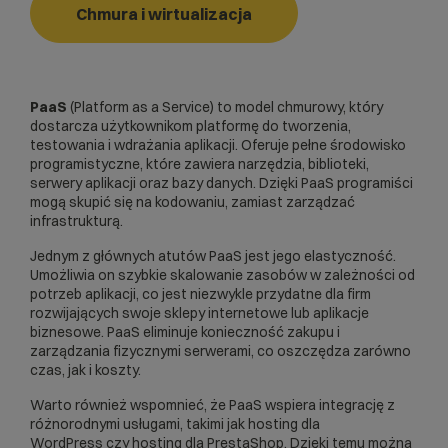
Chmura i wirtualizacja
PaaS
(Platform as a Service) to model chmurowy, który
dostarcza użytkownikom platformę do tworzenia,
testowania i wdrażania aplikacji. Oferuje pełne środowisko
programistyczne, które zawiera narzędzia, biblioteki,
serwery aplikacji oraz bazy danych. Dzięki PaaS programiści
mogą skupić się na kodowaniu, zamiast zarządzać
infrastrukturą.
Jednym z głównych atutów PaaS jest jego elastyczność.
Umożliwia on szybkie skalowanie zasobów w zależności od
potrzeb aplikacji, co jest niezwykle przydatne dla firm
rozwijających swoje
sklepy internetowe
lub aplikacje
biznesowe. PaaS eliminuje konieczność zakupu i
zarządzania fizycznymi serwerami, co oszczędza zarówno
czas, jak i koszty.
Warto również wspomnieć, że PaaS wspiera integrację z
różnorodnymi usługami, takimi jak
hosting dla
WordPress
czy
hosting dla PrestaShop
. Dzięki temu można