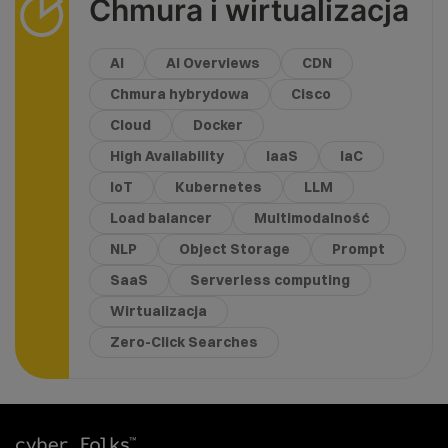
Chmura i wirtualizacja
AI
AI Overviews
CDN
Chmura hybrydowa
Cisco
Cloud
Docker
High Availability
IaaS
IaC
IoT
Kubernetes
LLM
Load balancer
Multimodalność
NLP
Object Storage
Prompt
SaaS
Serverless computing
Wirtualizacja
Zero-Click Searches