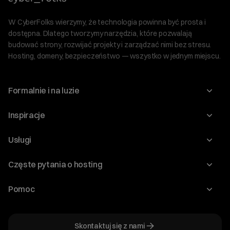
W CyberFolks wierzymy, że technologia powinna być prosta i
dostępna. Dlatego tworzymy narzędzia, które pozwalają
budować strony, rozwijać projekty i zarządzać nimi bez stresu.
Hosting, domeny, bezpieczeństwo — wszystko w jednym miejscu.
Formalnie i na luzie
O nas
Inspiracje
Relacje inwestorskie
Blog
Usługi
Program Korzyści dla Inwestorów
Słownik IT
Domeny
Regulaminy i specyfikacje
Częste pytania o hosting
WordPress
Certyfikaty SSL
Raporty i dokumenty
Jak przenieść stronę?
Audyt stron
Pomoc
Hosting www
Cennik domen
Jak przenieść domenę?
Generator polityki prywatności
Pomoc cyber_Folks
Hosting dla WordPress
Cennik hostingu, vps, ssl
Jak założyć stronę na WordPress?
Program partnerski
Skontaktuj się z nami