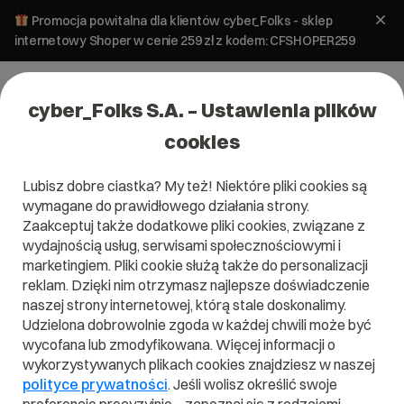
Promocja powitalna dla klientów cyber_Folks - sklep
internetowy Shoper w cenie 259 zł z kodem: CFSHOPER259
cyber_Folks S.A. – Ustawienia plików
cookies
Lubisz dobre ciastka? My też! Niektóre pliki cookies są
wymagane do prawidłowego działania strony.
Zaakceptuj także dodatkowe pliki cookies, związane z
wydajnością usług, serwisami społecznościowymi i
marketingiem. Pliki cookie służą także do personalizacji
reklam. Dzięki nim otrzymasz najlepsze doświadczenie
naszej strony internetowej, którą stale doskonalimy.
Udzielona dobrowolnie zgoda w każdej chwili może być
Czym jest PaaS?
wycofana lub zmodyfikowana. Więcej informacji o
wykorzystywanych plikach cookies znajdziesz w naszej
Przeczytaj czym jest
PaaS
w naszym słowniku.
polityce prywatności
. Jeśli wolisz określić swoje
Pomoże Ci to lepiej zrozumieć, czym dokładnie jest
PaaS
i