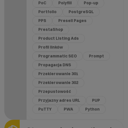
PoC
Polyfill
Pop-up
Portfolio
PostgreSQL
PPS
Presell Pages
PrestaShop
Product Listing Ads
Profil linków
Programmatic SEO
Prompt
Propagacja DNS
Przekierowanie 301
Przekierowanie 302
Przepustowość
Przyjazny adres URL
PUP
PuTTY
PWA
Python