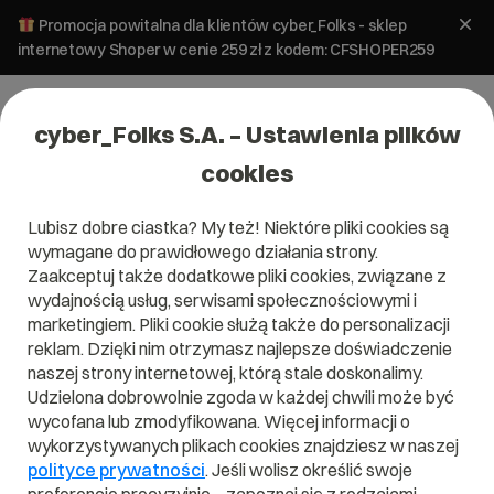
Promocja powitalna dla klientów cyber_Folks - sklep
internetowy Shoper w cenie 259 zł z kodem: CFSHOPER259
cyber_Folks S.A. – Ustawienia plików
cookies
Lubisz dobre ciastka? My też! Niektóre pliki cookies są
wymagane do prawidłowego działania strony.
Zaakceptuj także dodatkowe pliki cookies, związane z
wydajnością usług, serwisami społecznościowymi i
marketingiem. Pliki cookie służą także do personalizacji
reklam. Dzięki nim otrzymasz najlepsze doświadczenie
naszej strony internetowej, którą stale doskonalimy.
Udzielona dobrowolnie zgoda w każdej chwili może być
Czym jest IaaS?
wycofana lub zmodyfikowana. Więcej informacji o
wykorzystywanych plikach cookies znajdziesz w naszej
Przeczytaj czym jest
IaaS
w naszym słowniku.
polityce prywatności
. Jeśli wolisz określić swoje
Pomoże Ci to lepiej zrozumieć, czym dokładnie jest
IaaS
i