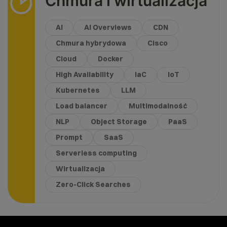
Chmura i wirtualizacja
AI
AI Overviews
CDN
Chmura hybrydowa
Cisco
Cloud
Docker
High Availability
IaC
IoT
Kubernetes
LLM
Load balancer
Multimodalność
NLP
Object Storage
PaaS
Prompt
SaaS
Serverless computing
Wirtualizacja
Zero-Click Searches