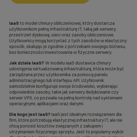
IaaS
to model chmury obliczeniowej, który dostarcza
użytkownikom pełną infrastrukturę IT, taką jak serwery,
przestrzeń dyskową, sieci oraz zasoby obliczeniowe.
Użytkownicy mogą korzystać z tych zasobów w elastyczny
sposób, skalując je zgodnie z potrzebami swojego biznesu,
bez konieczności inwestowania w fizyczne serwery.
Jak działa IaaS?
W modelu IaaS dostawca chmury
udostępnia wirtualizowaną infrastrukturę, która może być
zarządzana przez użytkownika za pomocą panelu
administracyjnego lub interfejsu API. Użytkownik
samodzielnie konfiguruje swoje środowisko, wybierając
odpowiednie zasoby, takie jak
serwery dedykowane
czy
serwer VPS
, co pozwala na pełną kontrolę nad systemami
operacyjnymi, aplikacjami oraz danymi.
Dla kogo jest IaaS?
IaaS jest idealnym rozwiązaniem dla
firm, które potrzebują elastycznej infrastruktury IT, ale nie
chcą ponosić kosztów związanych z zakupem i
utrzymaniem fizycznego sprzętu. Jest to popularny wybór