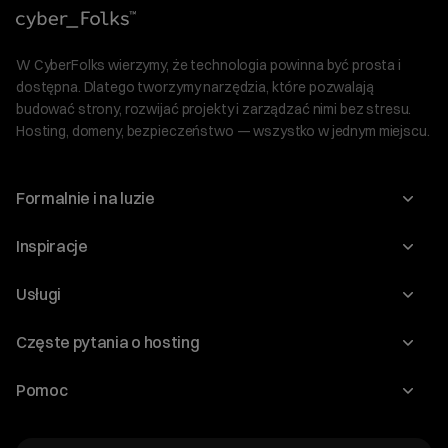
W CyberFolks wierzymy, że technologia powinna być prosta i
dostępna. Dlatego tworzymy narzędzia, które pozwalają
budować strony, rozwijać projekty i zarządzać nimi bez stresu.
Hosting, domeny, bezpieczeństwo — wszystko w jednym miejscu.
Formalnie i na luzie
O nas
Inspiracje
Relacje inwestorskie
Blog
Usługi
Program Korzyści dla Inwestorów
Słownik IT
Domeny
Regulaminy i specyfikacje
Częste pytania o hosting
WordPress
Certyfikaty SSL
Raporty i dokumenty
Jak przenieść stronę?
Audyt stron
Pomoc
Hosting www
Cennik domen
Jak przenieść domenę?
Generator polityki prywatności
Pomoc cyber_Folks
Hosting dla WordPress
Cennik hostingu, vps, ssl