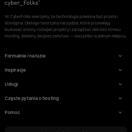
W CyberFolks wierzymy, że technologia powinna być prosta i
dostępna. Dlatego tworzymy narzędzia, które pozwalają
budować strony, rozwijać projekty i zarządzać nimi bez stresu.
Hosting, domeny, bezpieczeństwo — wszystko w jednym miejscu.
Formalnie i na luzie
O nas
Inspiracje
Relacje inwestorskie
Blog
Usługi
Program Korzyści dla Inwestorów
Słownik IT
Domeny
Regulaminy i specyfikacje
Częste pytania o hosting
WordPress
Certyfikaty SSL
Raporty i dokumenty
Jak przenieść stronę?
Audyt stron
Pomoc
Hosting www
Cennik domen
Jak przenieść domenę?
Generator polityki prywatności
Pomoc cyber_Folks
Hosting dla WordPress
Cennik hostingu, vps, ssl
Jak założyć stronę na WordPress?
Program partnerski