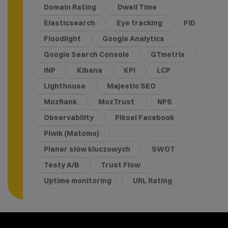
Domain Rating
Dwell Time
Elasticsearch
Eye tracking
FID
Floodlight
Google Analytics
Google Search Console
GTmetrix
INP
Kibana
KPI
LCP
Lighthouse
Majestic SEO
MozRank
MozTrust
NPS
Observability
Piksel Facebook
Piwik (Matomo)
Planer słów kluczowych
SWOT
Testy A/B
Trust Flow
Uptime monitoring
URL Rating