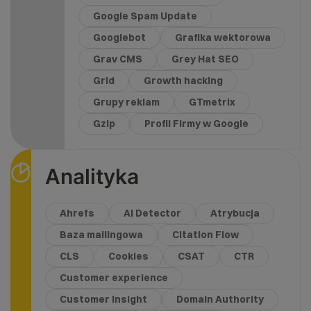
Google Spam Update
Googlebot
Grafika wektorowa
Grav CMS
Grey Hat SEO
Grid
Growth hacking
Grupy reklam
GTmetrix
Gzip
Profil Firmy w Google
Analityka
Ahrefs
AI Detector
Atrybucja
Baza mailingowa
Citation Flow
CLS
Cookies
CSAT
CTR
Customer experience
Customer Insight
Domain Authority