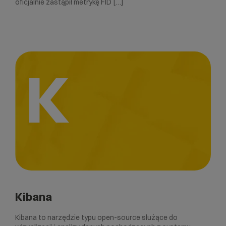
oficjalnie zastąpił metrykę FID […]
K
Kibana
Kibana to narzędzie typu open-source służące do