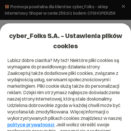
Promocja powitalna dla klientów cyber_Folks - sklep
internetowy Shoper w cenie 259 zł z kodem: CFSHOPER259
cyber_Folks S.A. – Ustawienia plików
cookies
Lubisz dobre ciastka? My też! Niektóre pliki cookies są
wymagane do prawidłowego działania strony.
Zaakceptuj także dodatkowe pliki cookies, związane z
wydajnością usług, serwisami społecznościowymi i
marketingiem. Pliki cookie służą także do personalizacji
reklam. Dzięki nim otrzymasz najlepsze doświadczenie
naszej strony internetowej, którą stale doskonalimy.
Udzielona dobrowolnie zgoda w każdej chwili może być
Czym jest Grafana?
wycofana lub zmodyfikowana. Więcej informacji o
wykorzystywanych plikach cookies znajdziesz w naszej
Przeczytaj czym jest
Grafana
w naszym słowniku.
polityce prywatności
. Jeśli wolisz określić swoje
Pomoże Ci to lepiej zrozumieć, czym dokładnie jest