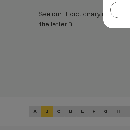
See our IT dictionary entries s
the letter B
A
B
C
D
E
F
G
H
I