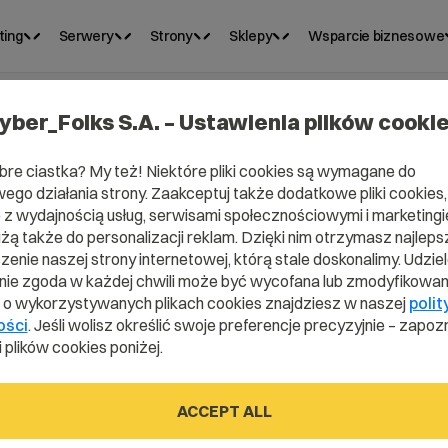
ting
Serwery
Strony
Sklepy
Wsparcie biznesowe
yber_Folks S.A. – Ustawienia plików cooki
bre ciastka? My też! Niektóre pliki cookies są wymagane do
ego działania strony. Zaakceptuj także dodatkowe pliki cookies,
z wydajnością usług, serwisami społecznościowymi i marketingie
użą także do personalizacji reklam. Dzięki nim otrzymasz najleps
enie naszej strony internetowej, którą stale doskonalimy. Udzie
ie zgoda w każdej chwili może być wycofana lub zmodyfikowan
i o wykorzystywanych plikach cookies znajdziesz w naszej
polit
ry - letter
ości
. Jeśli wolisz określić swoje preferencje precyzyjnie – zapozn
 plików cookies poniżej.
ACCEPT ALL