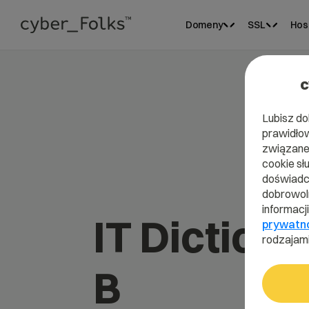
Domeny
SSL
Hos
c
Lubisz do
prawidłow
związane 
cookie sł
doświadcz
dobrowoln
informacj
IT Dictiona
prywatn
rodzajami
B