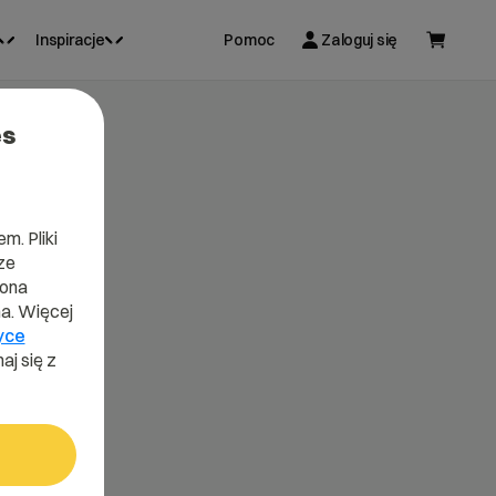
Inspiracje
Pomoc
Zaloguj się
es
m. Pliki
ze
lona
a. Więcej
yce
aj się z