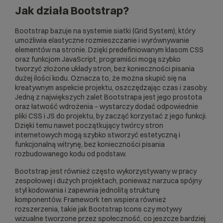
Jak działa Bootstrap?
Bootstrap bazuje na systemie siatki (Grid System), który
umożliwia elastyczne rozmieszczanie i wyrównywanie
elementów na stronie. Dzięki predefiniowanym klasom CSS
oraz funkcjom JavaScript, programiści mogą szybko
tworzyć złożone układy stron, bez konieczności pisania
dużej ilości kodu. Oznacza to, że można skupić się na
kreatywnym aspekcie projektu, oszczędzając czas i zasoby.
Jedną z największych zalet Bootstrapa jest jego prostota
oraz łatwość wdrożenia – wystarczy dodać odpowiednie
pliki CSS i JS do projektu, by zacząć korzystać z jego funkcji.
Dzięki temu nawet początkujący twórcy stron
internetowych mogą szybko stworzyć estetyczną i
funkcjonalną witrynę, bez konieczności pisania
rozbudowanego kodu od podstaw.
Bootstrap jest również często wykorzystywany w pracy
zespołowej i dużych projektach, ponieważ narzuca spójny
styl kodowania i zapewnia jednolitą strukturę
komponentów. Framework ten wspiera również
rozszerzenia, takie jak Bootstrap Icons czy motywy
wizualne tworzone przez społeczność, co jeszcze bardziej