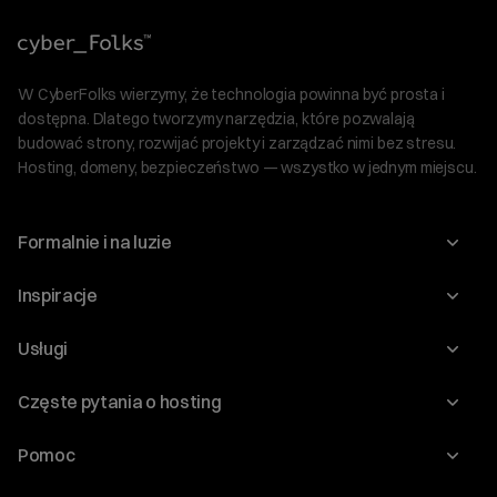
W CyberFolks wierzymy, że technologia powinna być prosta i
dostępna. Dlatego tworzymy narzędzia, które pozwalają
budować strony, rozwijać projekty i zarządzać nimi bez stresu.
Hosting, domeny, bezpieczeństwo — wszystko w jednym miejscu.
Formalnie i na luzie
O nas
Inspiracje
Relacje inwestorskie
Blog
Usługi
Program Korzyści dla Inwestorów
Słownik IT
Domeny
Regulaminy i specyfikacje
Częste pytania o hosting
WordPress
Certyfikaty SSL
Raporty i dokumenty
Jak przenieść stronę?
Audyt stron
Pomoc
Hosting www
Cennik domen
Jak przenieść domenę?
Generator polityki prywatności