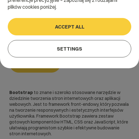
preferencje precyzyjnie – zapoznaj się z rodzajami
plików cookies poniżej.
Home
/
Dictionary
/
Frontend
/
Bootstrap
ACCEPT ALL
Bootstrap
SETTINGS
Frontend
Bootstrap
to znane i szeroko stosowane narzędzie w
dziedzinie tworzenia
stron internetowych
oraz aplikacji
webowych. Jest to
framework
front-endowy, który pozwala
na tworzenie responsywnych i estetycznych interfejsów
użytkownika. Framework Bootstrap zawiera zestaw
gotowych komponentów HTML,
CSS
oraz
JavaScript
, które
ułatwiają programistom szybkie i efektywne budowanie
stron internetowych.