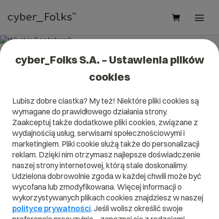
cyber_Folks S.A. – Ustawienia plików
What is Bootstrap?
cookies
Read what it is
Bootstrap
in our dictionary.
Lubisz dobre ciastka? My też! Niektóre pliki cookies są
It will help you better understand what exactly it is
wymagane do prawidłowego działania strony.
Bootstrap
and what is the meaning to you in everyday use.
Zaakceptuj także dodatkowe pliki cookies, związane z
wydajnością usług, serwisami społecznościowymi i
marketingiem. Pliki cookie służą także do personalizacji
reklam. Dzięki nim otrzymasz najlepsze doświadczenie
A
B
C
D
E
F
G
H
I
naszej strony internetowej, którą stale doskonalimy.
Udzielona dobrowolnie zgoda w każdej chwili może być
J
K
L
M
N
O
P
Q
R
wycofana lub zmodyfikowana. Więcej informacji o
wykorzystywanych plikach cookies znajdziesz w naszej
S
T
U
V
W
X
Y
Z
polityce prywatności
. Jeśli wolisz określić swoje