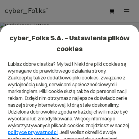
cyber_Folks S.A. – Ustawienia plików
IT Dictionary - letter G
cookies
See our IT dictionary entries starting with the letter G
Lubisz dobre ciastka? My też! Niektóre pliki cookies są
wymagane do prawidłowego działania strony.
Zaakceptuj także dodatkowe pliki cookies, związane z
wydajnością usług, serwisami społecznościowymi i
A
B
C
D
E
F
G
H
I
marketingiem. Pliki cookie służą także do personalizacji
reklam. Dzięki nim otrzymasz najlepsze doświadczenie
J
K
L
M
N
O
P
Q
R
naszej strony internetowej, którą stale doskonalimy.
Udzielona dobrowolnie zgoda w każdej chwili może być
S
T
U
V
W
X
Y
Z
wycofana lub zmodyfikowana. Więcej informacji o
wykorzystywanych plikach cookies znajdziesz w naszej
polityce prywatności
. Jeśli wolisz określić swoje