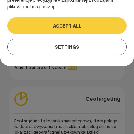
preferencje precyzyjnie – zapoznaj się z rodzajami
plików cookies poniżej.
GDN
ACCEPT ALL
GDN (Google Display Network) to sieć reklamowa
Google, która umożliwia wyświetlanie reklam
SETTINGS
graficznych na stronach internetowych, w aplikacjach
mobilnych oraz [...]
Read the entire entry about
GDN
Geotargeting
Geotargeting to technika marketingowa, która polega
na dostosowywaniu treści, reklam lub usług online do
lokalizacji geograficznej użytkownika. Dzięki