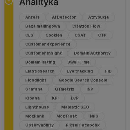
Analityka
Ahrefs
AI Detector
Atrybucja
Baza mailingowa
Citation Flow
CLS
Cookies
CSAT
CTR
Customer experience
Customer Insight
Domain Authority
Domain Rating
Dwell Time
Elasticsearch
Eye tracking
FID
Floodlight
Google Search Console
Grafana
GTmetrix
INP
Kibana
KPI
LCP
Lighthouse
Majestic SEO
MozRank
MozTrust
NPS
Observability
Piksel Facebook