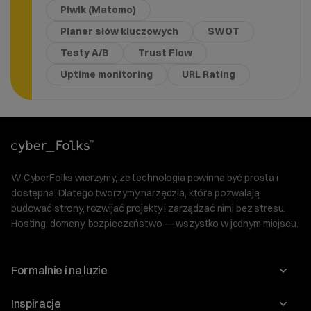
Piwik (Matomo)
Planer słów kluczowych
SWOT
Testy A/B
Trust Flow
Uptime monitoring
URL Rating
W CyberFolks wierzymy, że technologia powinna być prosta i
dostępna. Dlatego tworzymy narzędzia, które pozwalają
budować strony, rozwijać projekty i zarządzać nimi bez stresu.
Hosting, domeny, bezpieczeństwo — wszystko w jednym miejscu.
Formalnie i na luzie
O nas
Inspiracje