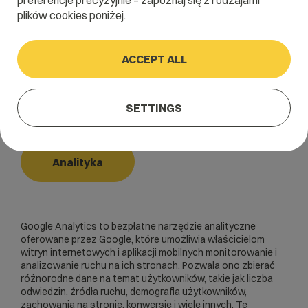
preferencje precyzyjnie – zapoznaj się z rodzajami
plików cookies poniżej.
Home
/
Dictionary
/
Analityka
/
Google Analytics
ACCEPT ALL
Google Analytics
SETTINGS
Analytics
Analityka
Google Analytics to bezpłatne narzędzie analityczne
oferowane przez Google, które umożliwia właścicielom
witryn internetowych i aplikacji mobilnych monitorowanie i
analizowanie ruchu na ich stronach. Pozwala ono zbierać
różnorodne dane na temat użytkowników, takie jak liczba
odwiedzin, źródła ruchu, demografia użytkowników,
zachowania na stronie,
konwersje
i wiele innych. Te