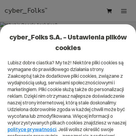
cyber_Folks S.A. – Ustawienia plików
What is Google Analytics?
cookies
Read what it is
Google Analytics
in our dictionary.
Lubisz dobre ciastka? My też! Niektóre pliki cookies są
It will help you better understand what exactly it is
Google
wymagane do prawidłowego działania strony.
Analytics
and what is the meaning to you in everyday use.
Zaakceptuj także dodatkowe pliki cookies, związane z
wydajnością usług, serwisami społecznościowymi i
marketingiem. Pliki cookie służą także do personalizacji
reklam. Dzięki nim otrzymasz najlepsze doświadczenie
A
B
C
D
E
F
G
H
I
naszej strony internetowej, którą stale doskonalimy.
Udzielona dobrowolnie zgoda w każdej chwili może być
J
K
L
M
N
O
P
Q
R
wycofana lub zmodyfikowana. Więcej informacji o
wykorzystywanych plikach cookies znajdziesz w naszej
S
T
U
V
W
X
Y
Z
polityce prywatności
. Jeśli wolisz określić swoje