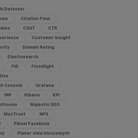
AI Detector
gowa
Citation Flow
kies
CSAT
CTR
perience
Customer Insight
rity
Domain Rating
Elasticsearch
FID
Floodlight
tics
ch Console
Grafana
INP
Kibana
KPI
hthouse
Majestic SEO
MozTrust
NPS
y
Piksel Facebook
o)
Planer słów kluczowych