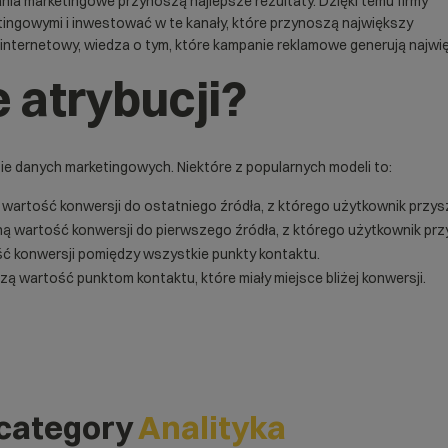
ania marketingowe przynoszą najlepsze rezultaty. Dzięki temu firmy
ingowymi i inwestować w te kanały, które przynoszą największy
 internetowy
, wiedza o tym, które kampanie reklamowe generują najwię
 atrybucji?
izie danych marketingowych. Niektóre z popularnych modeli to:
ą wartość
konwersji
do ostatniego źródła, z którego użytkownik przys
ną wartość konwersji do pierwszego źródła, z którego użytkownik prz
ść konwersji pomiędzy wszystkie punkty kontaktu.
zą wartość punktom kontaktu, które miały miejsce bliżej konwersji.
 category
Analityka