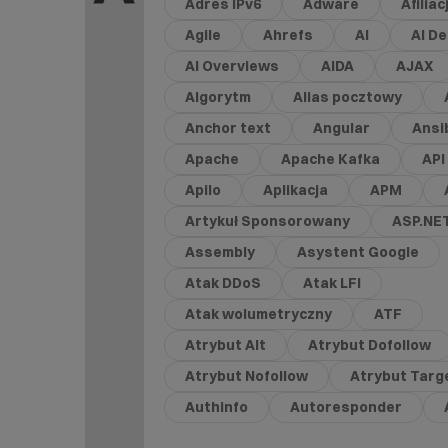
Adres IPv6
Adware
Afiliac
Agile
Ahrefs
AI
AI D
AI Overviews
AIDA
AJAX
Algorytm
Alias pocztowy
Anchor text
Angular
Ansi
Apache
Apache Kafka
API
Apilo
Aplikacja
APM
Artykuł Sponsorowany
ASP.NE
Assembly
Asystent Google
Atak DDoS
Atak LFI
Atak wolumetryczny
ATF
Atrybut Alt
Atrybut Dofollow
Atrybut Nofollow
Atrybut Targ
Authinfo
Autoresponder