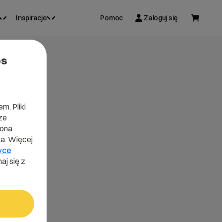
Inspiracje
Pomoc
Zaloguj się
es
m. Pliki
ze
lona
a. Więcej
yce
aj się z