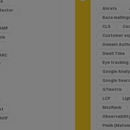
ja
Ahrefs
etector
Baza mailin
CLS
Coo
AMP
Customer ex
ble
Domain Autho
Dwell Time
ARC
Eye tracking
T
Google Analy
Google Sear
GTmetrix
LCP
Lig
MozRank
et
Observabilit
AVIF
Piwik (Matom