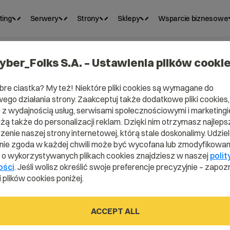
ting
Serwery
Strony
Sklepy
Wsparcie biznesowe
yber_Folks S.A. – Ustawienia plików cooki
bre ciastka? My też! Niektóre pliki cookies są wymagane do
ego działania strony. Zaakceptuj także dodatkowe pliki cookies,
z wydajnością usług, serwisami społecznościowymi i marketingie
użą także do personalizacji reklam. Dzięki nim otrzymasz najleps
enie naszej strony internetowej, którą stale doskonalimy. Udzie
ie zgoda w każdej chwili może być wycofana lub zmodyfikowan
i o wykorzystywanych plikach cookies znajdziesz w naszej
polit
rybucja?
ości
. Jeśli wolisz określić swoje preferencje precyzyjnie – zapozn
 plików cookies poniżej.
ACCEPT ALL
r dictionary.