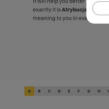
It will help you better unders
exactly it is
Atrybucja
and what
meaning to you in everyday us
A
B
C
D
E
F
G
H
I