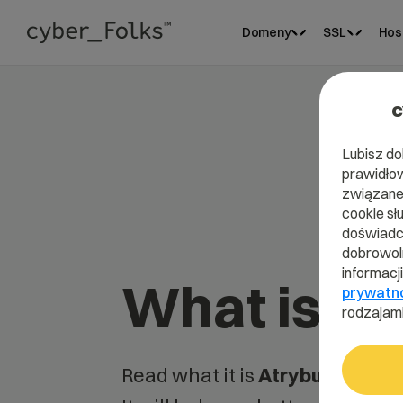
Domeny
SSL
Hos
c
Lubisz do
prawidłow
związane 
cookie sł
doświadcz
dobrowoln
informacj
What is At
prywatn
rodzajami
Read what it is
Atrybucja
in ou