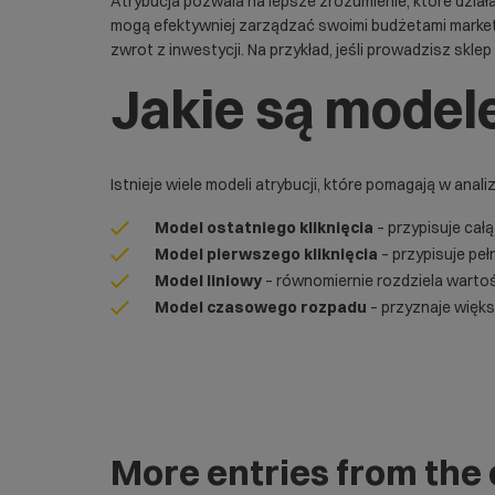
Atrybucja pozwala na lepsze zrozumienie, które dział
mogą efektywniej zarządzać swoimi budżetami market
zwrot z inwestycji. Na przykład, jeśli prowadzisz
sklep
Jakie są modele
Istnieje wiele modeli atrybucji, które pomagają w anal
Model ostatniego kliknięcia
– przypisuje cał
Model pierwszego kliknięcia
– przypisuje peł
Model liniowy
– równomiernie rozdziela warto
Model czasowego rozpadu
– przyznaje więks
More entries from the