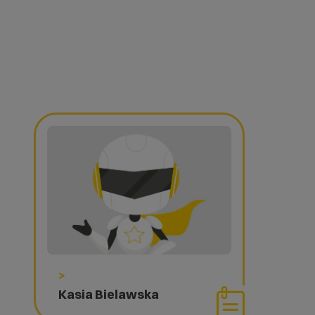
>
Kasia Bielawska