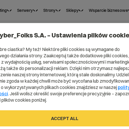
ting
Serwery
Strony
Sklepy
Wsparcie biznesowe
yber_Folks S.A. – Ustawienia plików cooki
bre ciastka? My też! Niektóre pliki cookies są wymagane do
ego działania strony. Zaakceptuj także dodatkowe pliki cookies,
z wydajnością usług, serwisami społecznościowymi i marketingie
użą także do personalizacji reklam. Dzięki nim otrzymasz najleps
enie naszej strony internetowej, którą stale doskonalimy. Udzie
ie zgoda w każdej chwili może być wycofana lub zmodyfikowan
i o wykorzystywanych plikach cookies znajdziesz w naszej
polit
nchor
ości
. Jeśli wolisz określić swoje preferencje precyzyjnie – zapozn
 plików cookies poniżej.
ACCEPT ALL