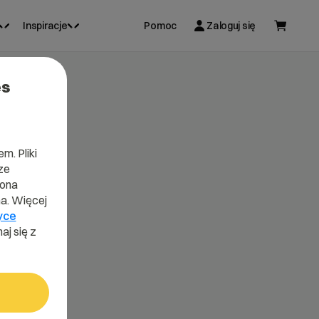
Inspiracje
Pomoc
Zaloguj się
es
m. Pliki
ze
lona
a. Więcej
yce
aj się z