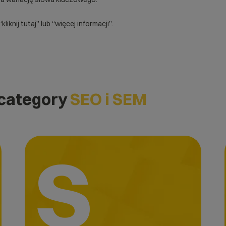
liknij tutaj” lub “więcej informacji”.
 category
SEO i SEM
S