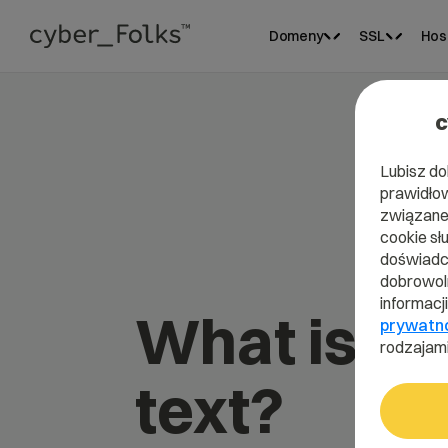
Domeny
SSL
Hos
c
Lubisz do
prawidłow
związane 
cookie sł
doświadcz
dobrowoln
informacj
What is A
prywatn
rodzajami
text?