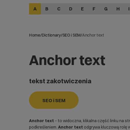
A
B
C
D
E
F
G
H
I
Home
/
Dictionary
/
SEO i SEM
/
Anchor text
Anchor text
tekst zakotwiczenia
SEO i SEM
Anchor text
– to widoczna, klikalna część linku na s
podkreśleniem.
Anchor text
odgrywa kluczową rolę 