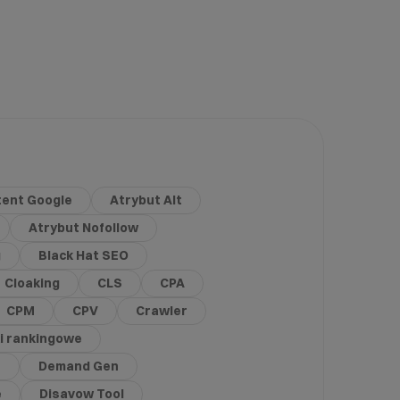
ent Google
Atrybut Alt
Atrybut Nofollow
g
Black Hat SEO
Cloaking
CLS
CPA
CPM
CPV
Crawler
i rankingowe
e
Demand Gen
e
Disavow Tool