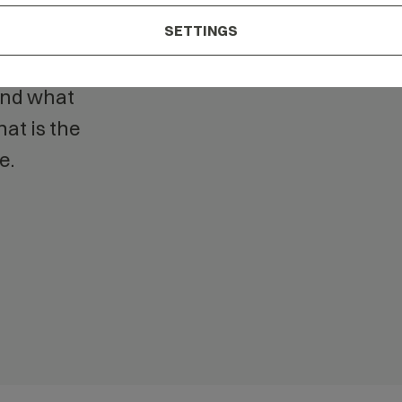
our
SETTINGS
tand what
at is the
e.