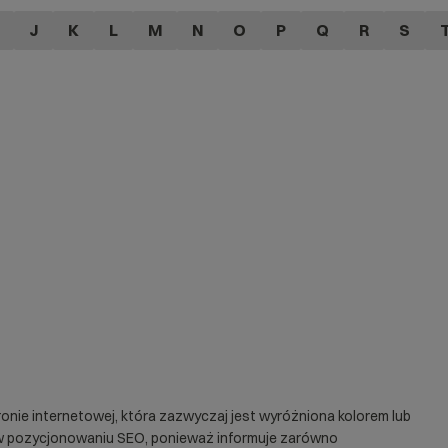
J
K
L
M
N
O
P
Q
R
S
tronie internetowej, która zazwyczaj jest wyróżniona kolorem lub
w pozycjonowaniu SEO, ponieważ informuje zarówno