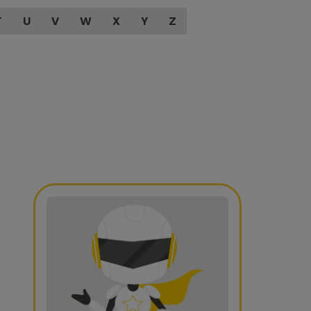
T
U
V
W
X
Y
Z