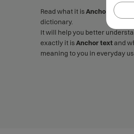
Read what it is
Anchor text
in 
dictionary.
It will help you better unders
exactly it is
Anchor text
and wh
meaning to you in everyday us