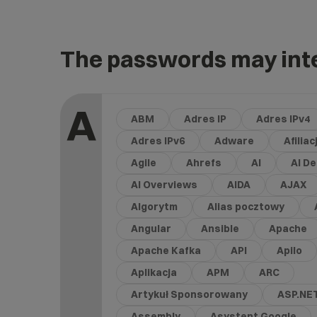
The passwords may inte
A
ABM
Adres IP
Adres IPv4
Adres IPv6
Adware
Afiliac
Agile
Ahrefs
AI
AI D
AI Overviews
AIDA
AJAX
Algorytm
Alias pocztowy
Angular
Ansible
Apache
Apache Kafka
API
Apilo
Aplikacja
APM
ARC
Artykuł Sponsorowany
ASP.NE
Assembly
Asystent Google