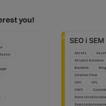
rest you!
SEO i SEM
ja
Ahrefs
Asyst
etector
Atrybut Dofollow
Backlink
Bin
AMP
Citation Flow
CPC
CPL
CWV
Czynnik
Dane strukturaln
T
Depozycjonowani