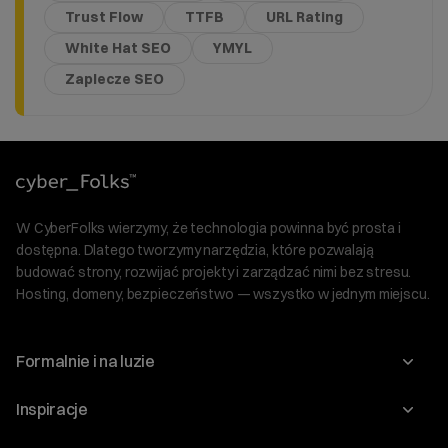
Trust Flow
TTFB
URL Rating
White Hat SEO
YMYL
Zaplecze SEO
W CyberFolks wierzymy, że technologia powinna być prosta i
dostępna. Dlatego tworzymy narzędzia, które pozwalają
budować strony, rozwijać projekty i zarządzać nimi bez stresu.
Hosting, domeny, bezpieczeństwo — wszystko w jednym miejscu.
Formalnie i na luzie
O nas
Inspiracje
Relacje inwestorskie