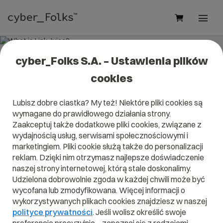
cyber_Folks S.A. – Ustawienia plików
What is Link Juice?
cookies
Read what it is
Link Juice
in our dictionary.
Lubisz dobre ciastka? My też! Niektóre pliki cookies są
It will help you better understand what exactly it is
Link
wymagane do prawidłowego działania strony.
Juice
and what is the meaning to you in everyday use.
Zaakceptuj także dodatkowe pliki cookies, związane z
wydajnością usług, serwisami społecznościowymi i
marketingiem. Pliki cookie służą także do personalizacji
reklam. Dzięki nim otrzymasz najlepsze doświadczenie
A
B
C
D
E
F
G
H
I
naszej strony internetowej, którą stale doskonalimy.
Udzielona dobrowolnie zgoda w każdej chwili może być
J
K
L
M
N
O
P
Q
R
wycofana lub zmodyfikowana. Więcej informacji o
wykorzystywanych plikach cookies znajdziesz w naszej
S
T
U
V
W
X
Y
Z
polityce prywatności
. Jeśli wolisz określić swoje