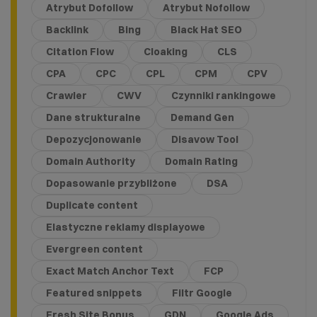
Atrybut Dofollow
Atrybut Nofollow
Backlink
Bing
Black Hat SEO
Citation Flow
Cloaking
CLS
CPA
CPC
CPL
CPM
CPV
Crawler
CWV
Czynniki rankingowe
Dane strukturalne
Demand Gen
Depozycjonowanie
Disavow Tool
Domain Authority
Domain Rating
Dopasowanie przybliżone
DSA
Duplicate content
Elastyczne reklamy displayowe
Evergreen content
Exact Match Anchor Text
FCP
Featured snippets
Filtr Google
Fresh Site Bonus
GDN
Google Ads