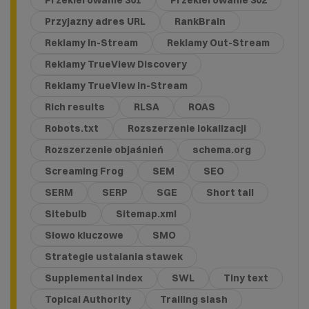
Przekierowanie 301
Przekierowanie 302
Przyjazny adres URL
RankBrain
Reklamy In-Stream
Reklamy Out-Stream
Reklamy TrueView Discovery
Reklamy TrueView in-Stream
Rich results
RLSA
ROAS
Robots.txt
Rozszerzenie lokalizacji
Rozszerzenie objaśnień
schema.org
Screaming Frog
SEM
SEO
SERM
SERP
SGE
Short tail
Sitebulb
Sitemap.xml
Słowo kluczowe
SMO
Strategie ustalania stawek
Supplemental index
SWL
Tiny text
Topical Authority
Trailing slash