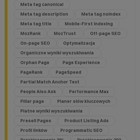
Meta tag canonical
Meta tag description
Meta tag noindex
Meta tag title
Mobile-First Indexing
MozRank
MozTrust
Off-page SEO
On-page SEO
Optymalizacja
Organiczne wyniki wyszukiwania
Orphan Page
Page Experience
PageRank
PageSpeed
Partial Match Anchor Text
People Also Ask
Performance Max
Pillar page
Planer słów kluczowych
Płatne wyniki wyszukiwania
Presell Pages
Product Listing Ads
Profil linków
Programmatic SEO