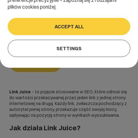
preferencje precyzyjnie – zapoznaj się z rodzajami
plików cookies poniżej.
Home
/
Dictionary
/
SEO i SEM
/
Link Juice
ACCEPT ALL
Link Juice
SETTINGS
SEO i SEM
Link Juice
– to pojęcie stosowane w
SEO
, które odnosi się
do wartości przekazywanej przez jeden link z jednej strony
internetowej na drugą. Każdy link, zwłaszcza pochodzący z
autorytatywnej strony, przekazuje część swojej mocy,
wpływając na pozycję strony w wynikach wyszukiwania.
Jak działa Link Juice?