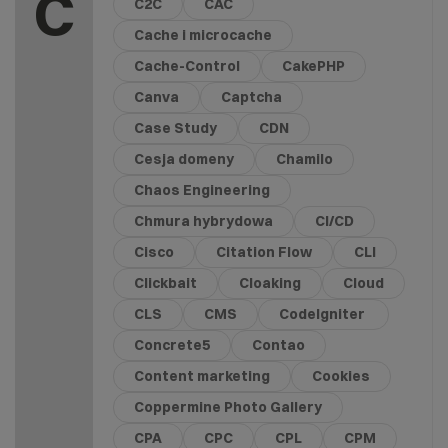
C
C2C
CAC
Cache i microcache
Cache-Control
CakePHP
Canva
Captcha
Case Study
CDN
Cesja domeny
Chamilo
Chaos Engineering
Chmura hybrydowa
CI/CD
Cisco
Citation Flow
CLI
Clickbait
Cloaking
Cloud
CLS
CMS
CodeIgniter
Concrete5
Contao
Content marketing
Cookies
Coppermine Photo Gallery
CPA
CPC
CPL
CPM