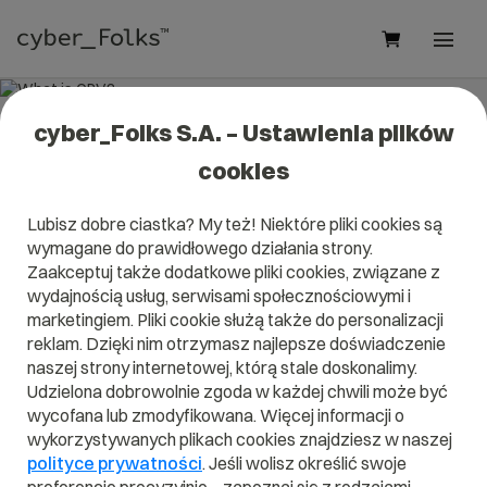
cyber_Folks S.A. – Ustawienia plików
What is CPV?
cookies
Read what it is
CPV
in our dictionary.
Lubisz dobre ciastka? My też! Niektóre pliki cookies są
It will help you better understand what exactly it is
CPV
and
wymagane do prawidłowego działania strony.
what is the meaning to you in everyday use.
Zaakceptuj także dodatkowe pliki cookies, związane z
wydajnością usług, serwisami społecznościowymi i
marketingiem. Pliki cookie służą także do personalizacji
reklam. Dzięki nim otrzymasz najlepsze doświadczenie
A
B
C
D
E
F
G
H
I
naszej strony internetowej, którą stale doskonalimy.
Udzielona dobrowolnie zgoda w każdej chwili może być
J
K
L
M
N
O
P
Q
R
wycofana lub zmodyfikowana. Więcej informacji o
wykorzystywanych plikach cookies znajdziesz w naszej
S
T
U
V
W
X
Y
Z
polityce prywatności
. Jeśli wolisz określić swoje