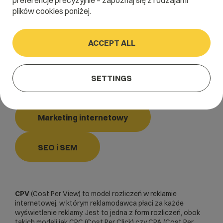
preferencje precyzyjnie – zapoznaj się z rodzajami
plików cookies poniżej.
Home
/
Dictionary
/
Marketing internetowy
/
CPV
ACCEPT ALL
CPV
SETTINGS
Cost Per View
Marketing internetowy
SEO i SEM
CPV
(Cost Per View) to model rozliczeń w reklamie
internetowej, w którym reklamodawca płaci za każde
wyświetlenie reklamy. Jest to jedna z form rozliczeń, obok
takich modeli jak
CPC
(Cost Per Click) czy
CPA
(Cost Per