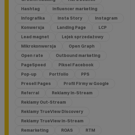
Hashtag
Influencer marketing
Infografika
Insta Story
Instagram
Konwersja
Landing Page
LCP
Lead magnet
Lejek sprzedażowy
Mikrokonwersja
Open Graph
Open rate
Outbound marketing
PageSpeed
Piksel Facebook
Pop-up
Portfolio
PPS
Presell Pages
Profil Firmy w Google
Referral
Reklamy In-Stream
Reklamy Out-Stream
Reklamy TrueView Discovery
Reklamy TrueView in-Stream
Remarketing
ROAS
RTM