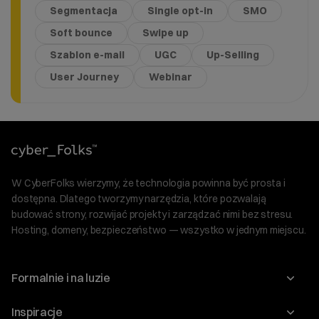
Segmentacja
Single opt-in
SMO
Soft bounce
Swipe up
Szablon e-mail
UGC
Up-Selling
User Journey
Webinar
W CyberFolks wierzymy, że technologia powinna być prosta i
dostępna. Dlatego tworzymy narzędzia, które pozwalają
budować strony, rozwijać projekty i zarządzać nimi bez stresu.
Hosting, domeny, bezpieczeństwo — wszystko w jednym miejscu.
Formalnie i na luzie
O nas
Inspiracje