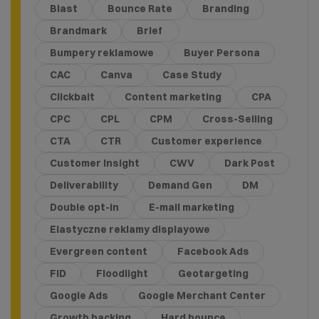
Blast
Bounce Rate
Branding
Brandmark
Brief
Bumpery reklamowe
Buyer Persona
CAC
Canva
Case Study
Clickbait
Content marketing
CPA
CPC
CPL
CPM
Cross-Selling
CTA
CTR
Customer experience
Customer Insight
CWV
Dark Post
Deliverability
Demand Gen
DM
Double opt-in
E-mail marketing
Elastyczne reklamy displayowe
Evergreen content
Facebook Ads
FID
Floodlight
Geotargeting
Google Ads
Google Merchant Center
Growth hacking
Hard bounce