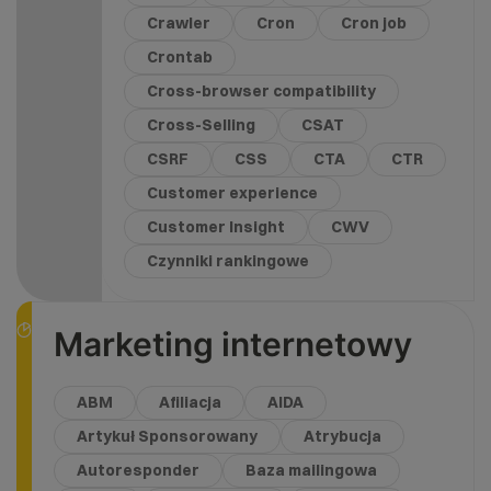
Crawler
Cron
Cron job
Crontab
Cross-browser compatibility
Cross-Selling
CSAT
CSRF
CSS
CTA
CTR
Customer experience
Customer Insight
CWV
Czynniki rankingowe
Marketing internetowy
ABM
Afiliacja
AIDA
Artykuł Sponsorowany
Atrybucja
Autoresponder
Baza mailingowa