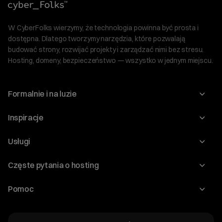
W CyberFolks wierzymy, że technologia powinna być prosta i
dostępna. Dlatego tworzymy narzędzia, które pozwalają
budować strony, rozwijać projekty i zarządzać nimi bez stresu.
Hosting, domeny, bezpieczeństwo — wszystko w jednym miejscu.
Formalnie i na luzie
O nas
Inspiracje
Relacje inwestorskie
Blog
Usługi
Program Korzyści dla Inwestorów
Słownik IT
Domeny
Regulaminy i specyfikacje
Częste pytania o hosting
WordPress
Certyfikaty SSL
Raporty i dokumenty
Jak przenieść stronę?
Audyt stron
Pomoc
Hosting www
Cennik domen
Witaj! Jestem robo_Folks.
Jak przenieść domenę?
Generator polityki prywatności
W czym mogę pomóc?
Pomoc cyber_Folks
Hosting dla WordPress
Cennik hostingu, vps, ssl
Jak założyć stronę na WordPress?
Kliknij kafelek albo napisz wiadomość