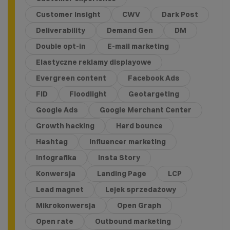
Customer Insight
CWV
Dark Post
Deliverability
Demand Gen
DM
Double opt-in
E-mail marketing
Elastyczne reklamy displayowe
Evergreen content
Facebook Ads
FID
Floodlight
Geotargeting
Google Ads
Google Merchant Center
Growth hacking
Hard bounce
Hashtag
Influencer marketing
Infografika
Insta Story
Konwersja
Landing Page
LCP
Lead magnet
Lejek sprzedażowy
Mikrokonwersja
Open Graph
Open rate
Outbound marketing