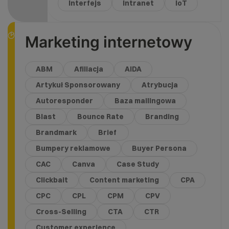
Interfejs
Intranet
IoT
Marketing internetowy
ABM
Afiliacja
AIDA
Artykuł Sponsorowany
Atrybucja
Autoresponder
Baza mailingowa
Blast
Bounce Rate
Branding
Brandmark
Brief
Bumpery reklamowe
Buyer Persona
CAC
Canva
Case Study
Clickbait
Content marketing
CPA
CPC
CPL
CPM
CPV
Cross-Selling
CTA
CTR
Customer experience