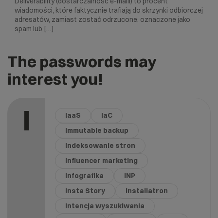
Deliverability (dostarczalność e-maili) to procent
wiadomości, które faktycznie trafiają do skrzynki odbiorczej
adresatów, zamiast zostać odrzucone, oznaczone jako
spam lub […]
The passwords may
interest you!
I
IaaS
IaC
Immutable backup
Indeksowanie stron
Influencer marketing
Infografika
INP
Insta Story
Installatron
Intencja wyszukiwania