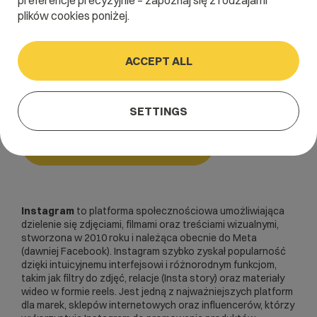
preferencje precyzyjnie – zapoznaj się z rodzajami
plików cookies poniżej.
Home
/
Dictionary
/
Marketing internetowy
/
Instagram
ACCEPT ALL
Instagram
SETTINGS
Marketing internetowy
Instagram
to platforma społecznościowa umożliwiająca
dzielenie się zdjęciami, filmami oraz treściami wizualnymi,
stworzona w 2010 roku i należąca obecnie do Meta
(dawniej Facebook). Instagram szybko zyskał popularność
dzięki intuicyjnemu interfejsowi i różnorodnym funkcjom,
takim jak filtry do zdjęć, relacje (
Insta story
) oraz materiały
wideo w formie reels. Jest jedną z najważniejszych platform
dla marek, sklepów internetowych oraz influencerów, którzy