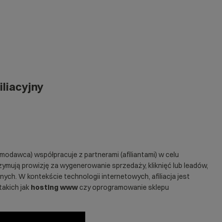
iliacyjny
modawca) współpracuje z partnerami (afiliantami) w celu
zymują prowizję za wygenerowanie sprzedaży, kliknięć lub leadów,
nych. W kontekście technologii internetowych, afiliacja jest
akich jak
hosting www
czy oprogramowanie
sklepu