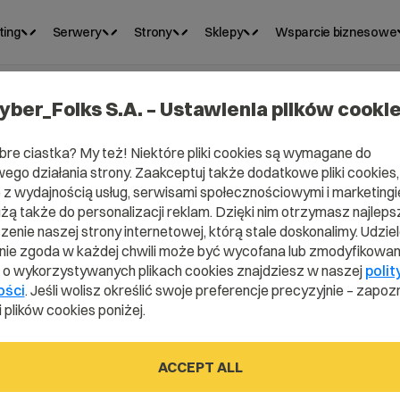
ting
Serwery
Strony
Sklepy
Wsparcie biznesowe
yber_Folks S.A. – Ustawienia plików cooki
bre ciastka? My też! Niektóre pliki cookies są wymagane do
ego działania strony. Zaakceptuj także dodatkowe pliki cookies,
z wydajnością usług, serwisami społecznościowymi i marketingie
użą także do personalizacji reklam. Dzięki nim otrzymasz najleps
enie naszej strony internetowej, którą stale doskonalimy. Udzie
ie zgoda w każdej chwili może być wycofana lub zmodyfikowan
i o wykorzystywanych plikach cookies znajdziesz w naszej
polit
liacja?
ości
. Jeśli wolisz określić swoje preferencje precyzyjnie – zapozn
 plików cookies poniżej.
ACCEPT ALL
dictionary.