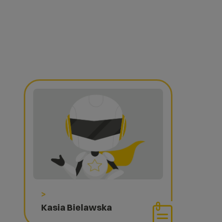
>
Kasia Bielawska