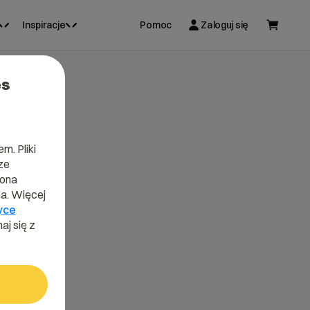
Inspiracje
Pomoc
Zaloguj się
es
m. Pliki
ze
lona
a. Więcej
yce
aj się z