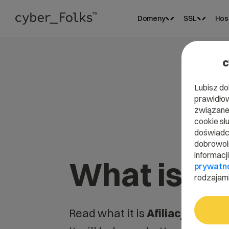
Domeny
SSL
Hos
c
Lubisz do
prawidłow
związane 
cookie sł
doświadcz
dobrowoln
informacj
What is Afi
prywatn
rodzajami
Read what it is
Afiliacja
in our 