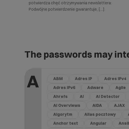
potwierdza chęć otrzymywania newslettera:
Podwójne potwierdzenie gwarantuje, […]
The passwords may inte
A
ABM
Adres IP
Adres IPv4
Adres IPv6
Adware
Agile
Ahrefs
AI
AI Detector
AI Overviews
AIDA
AJAX
Algorytm
Alias pocztowy
Anchor text
Angular
Ansi