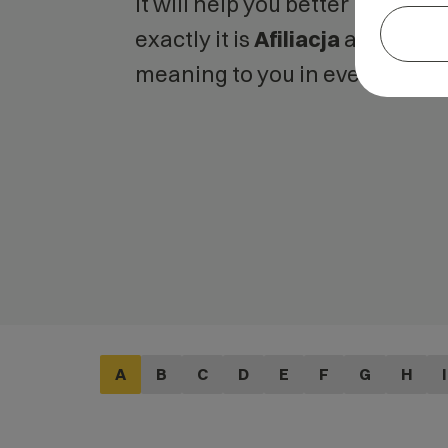
It will help you better unders
exactly it is
Afiliacja
and what i
meaning to you in everyday us
A
B
C
D
E
F
G
H
I