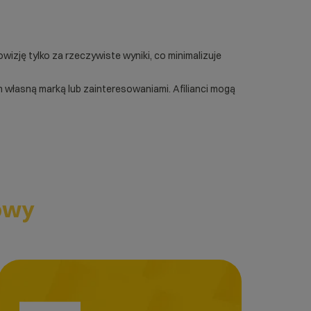
izję tylko za rzeczywiste wyniki, co minimalizuje
łasną marką lub zainteresowaniami. Afilianci mogą
owy