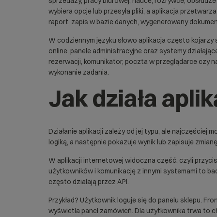
sprzedaży, pracy biurowej, nauce, rozrywce, obsłudze 
wybiera opcje lub przesyła pliki, a aplikacja przetwar
raport, zapis w bazie danych, wygenerowany dokumen
W codziennym języku słowo aplikacja często kojarzy s
online, panele administracyjne oraz systemy działają
rezerwacji, komunikator, poczta w przeglądarce czy n
wykonanie zadania.
Jak działa apli
Działanie aplikacji zależy od jej typu, ale najczęście
logiką, a następnie pokazuje wynik lub zapisuje zmianę
W aplikacji internetowej widoczna część, czyli przycis
użytkowników i komunikację z innymi systemami to
ba
często działają przez
API
.
Przykład? Użytkownik loguje się do panelu sklepu. F
wyświetla panel zamówień. Dla użytkownika trwa to chw