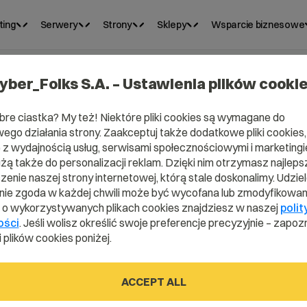
ting
Serwery
Strony
Sklepy
Wsparcie biznesowe
yber_Folks S.A. – Ustawienia plików cooki
bre ciastka? My też! Niektóre pliki cookies są wymagane do
ego działania strony. Zaakceptuj także dodatkowe pliki cookies,
z wydajnością usług, serwisami społecznościowymi i marketingie
użą także do personalizacji reklam. Dzięki nim otrzymasz najleps
enie naszej strony internetowej, którą stale doskonalimy. Udzie
ie zgoda w każdej chwili może być wycofana lub zmodyfikowan
i o wykorzystywanych plikach cookies znajdziesz w naszej
polit
likacja?
ości
. Jeśli wolisz określić swoje preferencje precyzyjnie – zapozn
 plików cookies poniżej.
ACCEPT ALL
 dictionary.