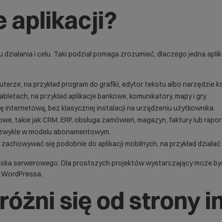
 aplikacji?
działania i celu. Taki podział pomaga zrozumieć, dlaczego jedna aplika
terze, na przykład program do grafiki, edytor tekstu albo narzędzie 
abletach, na przykład aplikacje bankowe, komunikatory, mapy i gry.
kę internetową, bez klasycznej instalacji na urządzeniu użytkownika.
owe, takie jak CRM, ERP, obsługa zamówień, magazyn, faktury lub rapo
e, zwykle w modelu abonamentowym.
zachowywać się podobnie do aplikacji mobilnych, na przykład działać z
iska serwerowego. Dla prostszych projektów wystarczający może b
o WordPressa.
różni się od strony 