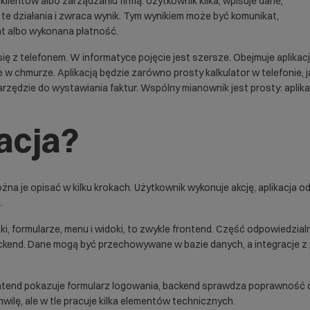
klientów albo zarządzaniu firmą. Użytkownik klika, wpisuje dane,
za te działania i zwraca wynik. Tym wynikiem może być komunikat,
t albo wykonana płatność.
ię z telefonem. W informatyce pojęcie jest szersze. Obejmuje aplika
ce w chmurze. Aplikacją będzie zarówno prosty kalkulator w telefonie,
arzędzie do wystawiania faktur. Wspólny mianownik jest prosty: apli
kacja?
j można je opisać w kilku krokach. Użytkownik wykonuje akcję, aplikacj
.
ki, formularze, menu i widoki, to zwykle
frontend
. Część odpowiedzialn
ckend
. Dane mogą być przechowywane w
bazie danych
, a integracje 
rontend pokazuje formularz logowania, backend sprawdza poprawność d
ilę, ale w tle pracuje kilka elementów technicznych.