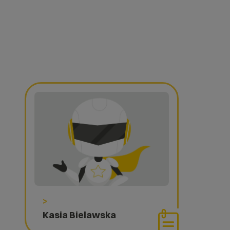
>
Kasia Bielawska