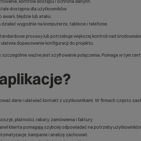
frowanie, kontrola dostępu i ochrona danych.
stale dostępna dla użytkowników.
warii, błędzie lub ataku.
 działać wygodnie na komputerze, tablecie i telefonie.
estandardowe procesy lub potrzebuje większej kontroli nad środowisk
 ułatwia dopasowanie konfiguracji do projektu.
w, szczególnie ważne jest szyfrowanie połączenia. Pomaga w tym
cert
aplikacje?
ać dane i ułatwiać kontakt z użytkownikami. W firmach często zastęp
oszyk, płatności, rabaty, zamówienia i faktury.
panel klienta pomagają szybciej odpowiadać na potrzeby użytkowników
automatyzacje, kampanie i analizę zachowań.