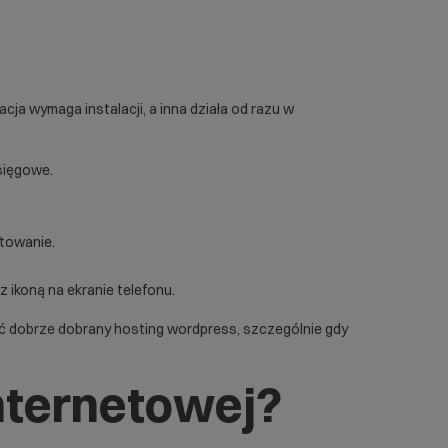
cja wymaga instalacji, a inna działa od razu w
księgowe.
rtowanie.
 ikoną na ekranie telefonu.
yć dobrze dobrany
hosting wordpress
, szczególnie gdy
internetowej?