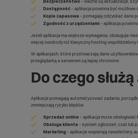
Bezpieczeństwo
– ważne są aktualizacje, szy
Dostępność
– aplikacja powinna być możliwie 
Kopie zapasowe
– pomagają odzyskać dane po a
Zgodność z urządzeniami
– aplikacja powinna
Jeżeli aplikacja ma większe wymagania, obsługuje ni
więcej swobody niż klasyczny hosting współdzielony i
W aplikacjach, które przetwarzają dane użytkownikó
przeglądarką a serwerem są lepiej chronione.
Do czego służą 
Aplikacje pomagają automatyzować zadania, porządkow
zmniejszają ryzyko błędów.
Sprzedaż online
– aplikacja może obsługiwać k
Obsługa klienta
– system zgłoszeń, czat lub 
Marketing
– aplikacje wspierają newslettery, 