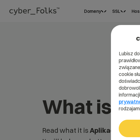
Domeny
SSL
Hos
c
Lubisz do
prawidłow
związane 
cookie sł
doświadcz
dobrowoln
informacj
What is Ap
prywatn
rodzajami
Read what it is
Aplikacja
in our