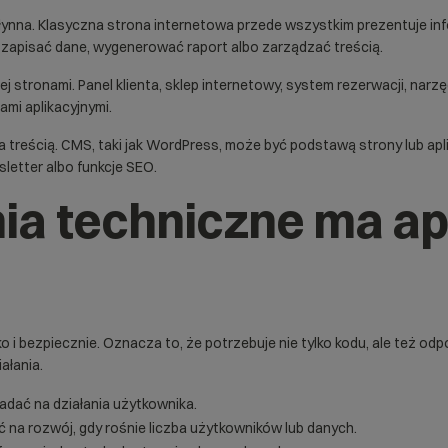
łynna. Klasyczna
strona internetowa
przede wszystkim prezentuje info
, zapisać dane, wygenerować raport albo zarządzać treścią.
j stronami. Panel klienta, sklep internetowy, system rezerwacji, narz
ami aplikacyjnymi.
a treścią.
CMS
, taki jak WordPress, może być podstawą strony lub aplik
sletter albo funkcje SEO.
a techniczne ma ap
ko i bezpiecznie. Oznacza to, że potrzebuje nie tylko kodu, ale też 
ałania.
adać na działania użytkownika.
na rozwój, gdy rośnie liczba użytkowników lub danych.