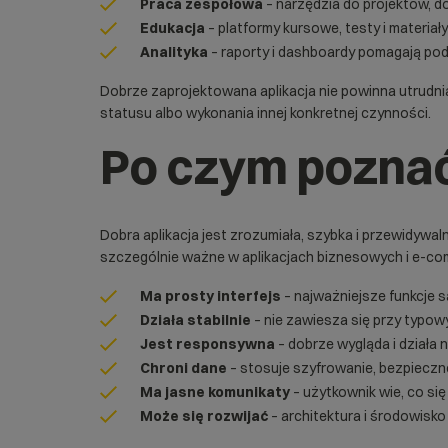
Praca zespołowa
– narzędzia do projektów, d
Edukacja
– platformy kursowe, testy i materiał
Analityka
– raporty i dashboardy pomagają po
Dobrze zaprojektowana aplikacja nie powinna utrudniać
statusu albo wykonania innej konkretnej czynności.
Po czym poznać
Dobra aplikacja jest zrozumiała, szybka i przewidywal
szczególnie ważne w aplikacjach biznesowych i e-co
Ma prosty interfejs
– najważniejsze funkcje s
Działa stabilnie
– nie zawiesza się przy typow
Jest responsywna
– dobrze wygląda i działa 
Chroni dane
– stosuje szyfrowanie, bezpieczne
Ma jasne komunikaty
– użytkownik wie, co się 
Może się rozwijać
– architektura i środowisk