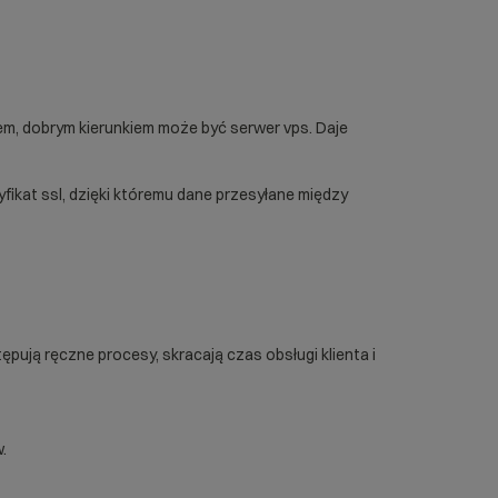
iem, dobrym kierunkiem może być
serwer vps
. Daje
yfikat ssl
, dzięki któremu dane przesyłane między
ują ręczne procesy, skracają czas obsługi klienta i
.