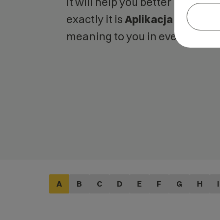
It will help you better unders
exactly it is
Aplikacja
and what
meaning to you in everyday us
A
B
C
D
E
F
G
H
I