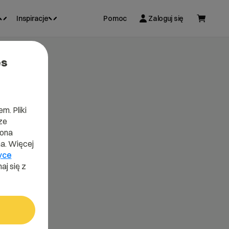
Inspiracje
Pomoc
Zaloguj się
es
m. Pliki
ze
lona
a. Więcej
yce
aj się z