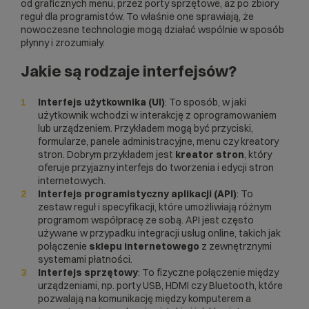
od graficznych menu, przez porty sprzętowe, aż po zbiory
reguł dla programistów. To właśnie one sprawiają, że
nowoczesne technologie mogą działać wspólnie w sposób
płynny i zrozumiały.
Jakie są rodzaje
interfejsów
?
Interfejs użytkownika (UI)
: To sposób, w jaki
użytkownik wchodzi w interakcję z oprogramowaniem
lub urządzeniem. Przykładem mogą być przyciski,
formularze, panele administracyjne, menu czy kreatory
stron. Dobrym przykładem jest
kreator stron
, który
oferuje przyjazny interfejs do tworzenia i edycji stron
internetowych.
Interfejs programistyczny aplikacji (
API
)
: To
zestaw reguł i specyfikacji, które umożliwiają różnym
programom współpracę ze sobą. API jest często
używane w przypadku integracji usług online, takich jak
połączenie
sklepu internetowego
z zewnętrznymi
systemami płatności.
Interfejs sprzętowy
: To fizyczne połączenie między
urządzeniami, np. porty USB, HDMI czy Bluetooth, które
pozwalają na komunikację między komputerem a