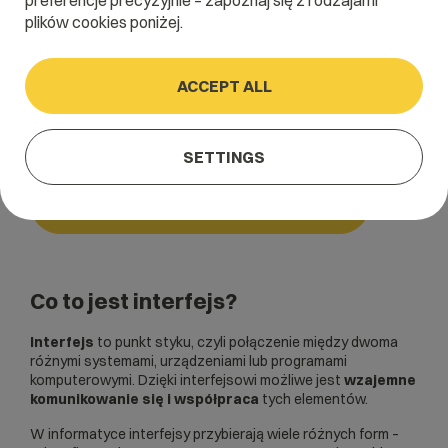
preferencje precyzyjnie – zapoznaj się z rodzajami
plików cookies poniżej.
Home
/
Dictionary
/
Podstawowe pojęcia i akronimy
/
Interfejs
ACCEPT ALL
Interfejs
SETTINGS
Podstawowe pojęcia i akronimy
Co to jest interfejs?
Interfejs
to punkt styku, czyli połączenie między dwoma
różnymi systemami, urządzeniami lub programami
komputerowymi. Dzięki interfejsowi możliwe jest
wzajemne
komunikowanie się i współpraca
tych elementów.
W informatyce interfejsy przybierają wiele różnych form –