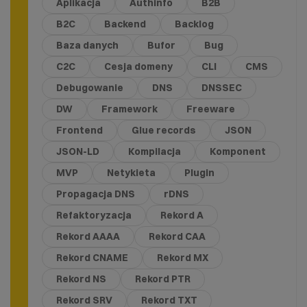
Aplikacja
Authinfo
B2B
B2C
Backend
Backlog
Baza danych
Bufor
Bug
C2C
Cesja domeny
CLI
CMS
Debugowanie
DNS
DNSSEC
DW
Framework
Freeware
Frontend
Glue records
JSON
JSON-LD
Kompilacja
Komponent
MVP
Netykieta
Plugin
Propagacja DNS
rDNS
Refaktoryzacja
Rekord A
Rekord AAAA
Rekord CAA
Rekord CNAME
Rekord MX
Rekord NS
Rekord PTR
Rekord SRV
Rekord TXT