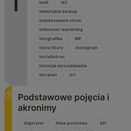
I
IaaS
IaC
Immutable backup
Indeksowanie stron
Influencer marketing
Infografika
INP
Insta Story
Instagram
Installatron
Intencja wyszukiwania
Intranet
IoT
Podstawowe pojęcia i
akronimy
Algorytm
Alias pocztowy
API