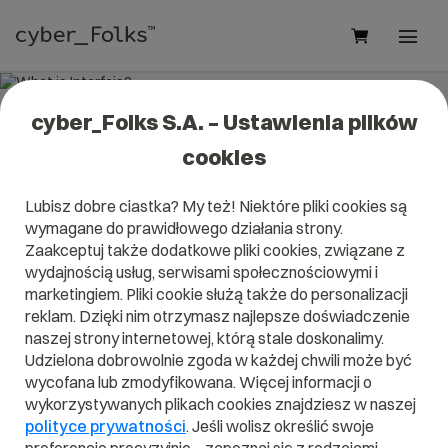
cyber_Folks S.A. – Ustawienia plików
What is Interfejs?
cookies
Read what it is
Interfejs
in our dictionary.
Lubisz dobre ciastka? My też! Niektóre pliki cookies są
It will help you better understand what exactly it is
wymagane do prawidłowego działania strony.
Interfejs
and what is the meaning to you in everyday use.
Zaakceptuj także dodatkowe pliki cookies, związane z
wydajnością usług, serwisami społecznościowymi i
marketingiem. Pliki cookie służą także do personalizacji
reklam. Dzięki nim otrzymasz najlepsze doświadczenie
A
B
C
D
E
F
G
H
I
naszej strony internetowej, którą stale doskonalimy.
Udzielona dobrowolnie zgoda w każdej chwili może być
J
K
L
M
N
O
P
Q
R
wycofana lub zmodyfikowana. Więcej informacji o
wykorzystywanych plikach cookies znajdziesz w naszej
S
T
U
V
W
X
Y
Z
polityce prywatności
. Jeśli wolisz określić swoje