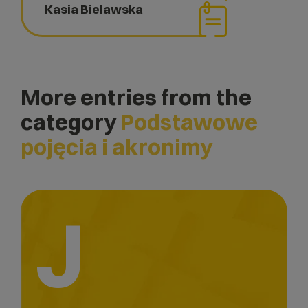
Kasia Bielawska
More entries from the
category
Podstawowe
pojęcia i akronimy
J