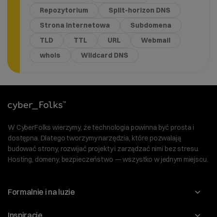
Repozytorium
Split-horizon DNS
Strona internetowa
Subdomena
TLD
TTL
URL
Webmail
whois
Wildcard DNS
W CyberFolks wierzymy, że technologia powinna być prosta i
dostępna. Dlatego tworzymy narzędzia, które pozwalają
budować strony, rozwijać projekty i zarządzać nimi bez stresu.
Hosting, domeny, bezpieczeństwo — wszystko w jednym miejscu.
Formalnie i na luzie
O nas
Inspiracje