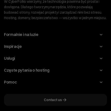
W CyberFolks wierzymy, że technologia powinna być prosta i
dostępna. Dlatego tworzymy narzędzia, które pozwalają
budować strony, rozwijać projekty i zarządzać nimi bez stresu.
Hosting, domeny, bezpieczeństwo — wszystko w jednym miejscu.
Formalnie i na luzie
O nas
Inspiracje
Relacje inwestorskie
Blog
Usługi
Program Korzyści dla Inwestorów
Słownik IT
Domeny
Regulaminy i specyfikacje
Częste pytania o hosting
WordPress
Certyfikaty SSL
Raporty i dokumenty
Jak przenieść stronę?
Audyt stron
Pomoc
Hosting www
Cennik domen
Jak przenieść domenę?
Generator polityki prywatności
Pomoc cyber_Folks
Hosting dla WordPress
Cennik hostingu, vps, ssl
Jak założyć stronę na WordPress?
Program partnerski
Contact us
Hosting dla WooCommerce
Plany wsparcia – Serwery dedykowane
Jak uruchomić sklep internetowy?
Mówią o nas
Hosting dla PrestaShop