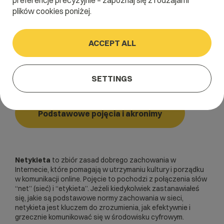
preferencje precyzyjnie – zapoznaj się z rodzajami
plików cookies poniżej.
Home
/
Dictionary
/
Podstawowe pojęcia i akronimy
/
Netykieta
ACCEPT ALL
Netykieta
SETTINGS
Podstawowe pojęcia i akronimy
Netykieta
to zbiór zasad dobrego zachowania w
Internecie, które pomagają w utrzymaniu kultury i porządku
w komunikacji online. Pojęcie to pochodzi z połączenia słów
“net” (sieć) i “etykieta”. Jeżeli kiedykolwiek zastanawiałeś
się, jakie są podstawowe normy zachowania w sieci,
netykieta jest kluczem do zrozumienia, jak efektywnie i
grzecznie komunikować się w środowisku cyfrowym.