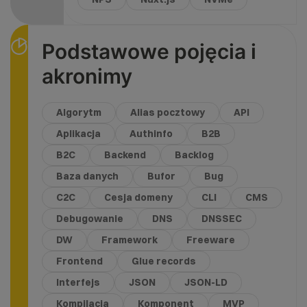
Podstawowe pojęcia i
akronimy
Algorytm
Alias pocztowy
API
Aplikacja
Authinfo
B2B
B2C
Backend
Backlog
Baza danych
Bufor
Bug
C2C
Cesja domeny
CLI
CMS
Debugowanie
DNS
DNSSEC
DW
Framework
Freeware
Frontend
Glue records
Interfejs
JSON
JSON-LD
Kompilacja
Komponent
MVP