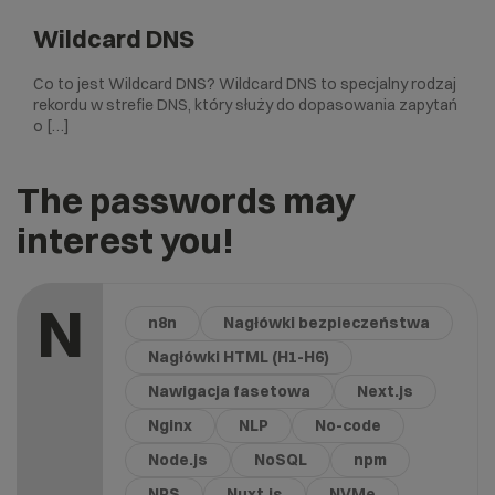
Wildcard DNS
Co to jest Wildcard DNS? Wildcard DNS to specjalny rodzaj
rekordu w strefie DNS, który służy do dopasowania zapytań
o […]
The passwords may
interest you!
N
n8n
Nagłówki bezpieczeństwa
Nagłówki HTML (H1-H6)
Nawigacja fasetowa
Next.js
Nginx
NLP
No-code
Node.js
NoSQL
npm
NPS
Nuxt.js
NVMe