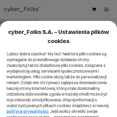
cyber_Folks S.A. – Ustawienia plików
What is Netykieta?
cookies
Read what it is
Netykieta
in our dictionary.
Lubisz dobre ciastka? My też! Niektóre pliki cookies są
It will help you better understand what exactly it is
wymagane do prawidłowego działania strony.
Netykieta
and what is the meaning to you in everyday use.
Zaakceptuj także dodatkowe pliki cookies, związane z
wydajnością usług, serwisami społecznościowymi i
marketingiem. Pliki cookie służą także do personalizacji
reklam. Dzięki nim otrzymasz najlepsze doświadczenie
A
B
C
D
E
F
G
H
I
naszej strony internetowej, którą stale doskonalimy.
Udzielona dobrowolnie zgoda w każdej chwili może być
J
K
L
M
N
O
P
Q
R
wycofana lub zmodyfikowana. Więcej informacji o
wykorzystywanych plikach cookies znajdziesz w naszej
S
T
U
V
W
X
Y
Z
polityce prywatności
. Jeśli wolisz określić swoje