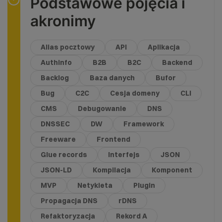
Podstawowe pojęcia i
akronimy
Alias pocztowy
API
Aplikacja
Authinfo
B2B
B2C
Backend
Backlog
Baza danych
Bufor
Bug
C2C
Cesja domeny
CLI
CMS
Debugowanie
DNS
DNSSEC
DW
Framework
Freeware
Frontend
Glue records
Interfejs
JSON
JSON-LD
Kompilacja
Komponent
MVP
Netykieta
Plugin
Propagacja DNS
rDNS
Refaktoryzacja
Rekord A