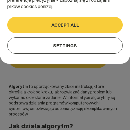
preferencje precyzyjnie – zapoznaj się z rodzajami
plików cookies poniżej.
Home
/
Dictionary
/
Podstawowe pojęcia i akronimy
/
Algorytm
ACCEPT ALL
Algorytm
SETTINGS
Podstawowe pojęcia i akronimy
Algorytm
to uporządkowany zbiór instrukcji, które
określają krok po kroku, jak rozwiązać dany problem lub
wykonać określone zadanie. W informatyce algorytmy są
podstawą działania programów komputerowych i
systemów, umożliwiając automatyzację skomplikowanych
procesów.
Jak działa algorytm?