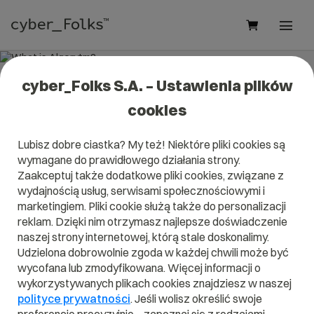
cyber_Folks S.A. – Ustawienia plików
What is Algorytm?
cookies
Read what it is
Algorytm
in our dictionary.
Lubisz dobre ciastka? My też! Niektóre pliki cookies są
It will help you better understand what exactly it is
wymagane do prawidłowego działania strony.
Algorytm
and what is the meaning to you in everyday use.
Zaakceptuj także dodatkowe pliki cookies, związane z
wydajnością usług, serwisami społecznościowymi i
marketingiem. Pliki cookie służą także do personalizacji
reklam. Dzięki nim otrzymasz najlepsze doświadczenie
A
B
C
D
E
F
G
H
I
naszej strony internetowej, którą stale doskonalimy.
Udzielona dobrowolnie zgoda w każdej chwili może być
J
K
L
M
N
O
P
Q
R
wycofana lub zmodyfikowana. Więcej informacji o
wykorzystywanych plikach cookies znajdziesz w naszej
S
T
U
V
W
X
Y
Z
polityce prywatności
. Jeśli wolisz określić swoje