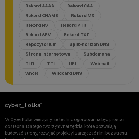
Rekord AAAA
Rekord CAA
Rekord CNAME
Rekord MX
Rekord NS
Rekord PTR
Rekord SRV
Rekord TXT
Repozytorium
Split-horizon DNS
Strona internetowa
Subdomena
TLD
TTL
URL
Webmail
whois
Wildcard DNS
W CyberFolks wierzymy, że technologia powinna być prosta i
dostępna. Dlatego tworzymy narzędzia, które pozwalają
budować strony, rozwijać projekty i zarządzać nimi bez stresu.