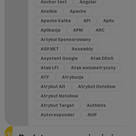
Anchor text
Angular
Ansible
Apache
Apache Kafka
API
Apilo
Aplikacja
APM
ARC
Artykuł Sponsorowany
ASP.NET
Assembly
Asystent Google
Atak DDoS
Atak LFI
Atak wolumetryczny
ATF
Atrybucja
Atrybut Alt
Atrybut Dofollow
Atrybut Nofollow
Atrybut Target
Authinfo
Autoresponder
AVIF