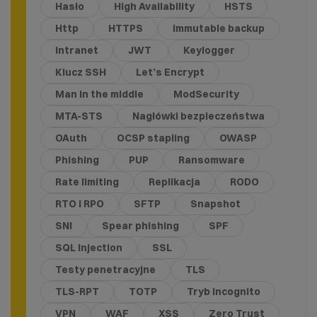
Hasło
High Availability
HSTS
Http
HTTPS
Immutable backup
Intranet
JWT
Keylogger
Klucz SSH
Let’s Encrypt
Man in the middle
ModSecurity
MTA-STS
Nagłówki bezpieczeństwa
OAuth
OCSP stapling
OWASP
Phishing
PUP
Ransomware
Rate limiting
Replikacja
RODO
RTO i RPO
SFTP
Snapshot
SNI
Spear phishing
SPF
SQL Injection
SSL
Testy penetracyjne
TLS
TLS-RPT
TOTP
Tryb incognito
VPN
WAF
XSS
Zero Trust