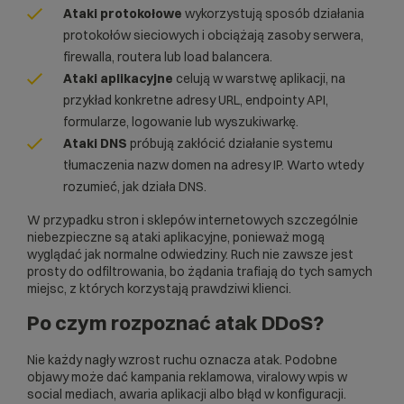
Ataki protokołowe
wykorzystują sposób działania
protokołów sieciowych i obciążają zasoby serwera,
firewalla, routera lub load balancera.
Ataki aplikacyjne
celują w warstwę aplikacji, na
przykład konkretne adresy URL, endpointy API,
formularze, logowanie lub wyszukiwarkę.
Ataki DNS
próbują zakłócić działanie systemu
tłumaczenia nazw domen na adresy IP. Warto wtedy
rozumieć, jak działa
DNS
.
W przypadku stron i sklepów internetowych szczególnie
niebezpieczne są ataki aplikacyjne, ponieważ mogą
wyglądać jak normalne odwiedziny. Ruch nie zawsze jest
prosty do odfiltrowania, bo żądania trafiają do tych samych
miejsc, z których korzystają prawdziwi klienci.
Po czym rozpoznać atak DDoS?
Nie każdy nagły wzrost ruchu oznacza atak. Podobne
objawy może dać kampania reklamowa, viralowy wpis w
social mediach, awaria aplikacji albo błąd w konfiguracji.