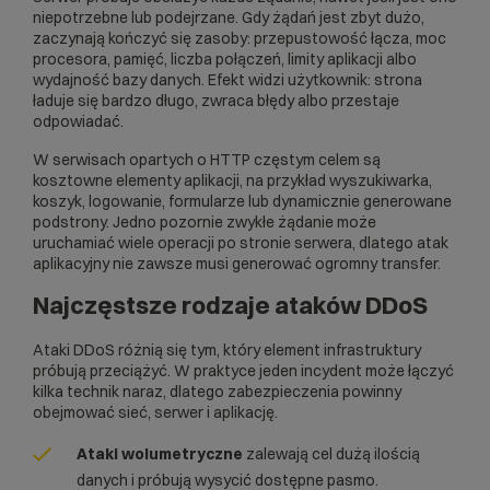
niepotrzebne lub podejrzane. Gdy żądań jest zbyt dużo,
zaczynają kończyć się zasoby: przepustowość łącza, moc
procesora, pamięć, liczba połączeń, limity aplikacji albo
wydajność bazy danych. Efekt widzi użytkownik: strona
ładuje się bardzo długo, zwraca błędy albo przestaje
odpowiadać.
W serwisach opartych o
HTTP
częstym celem są
kosztowne elementy aplikacji, na przykład wyszukiwarka,
koszyk, logowanie, formularze lub dynamicznie generowane
podstrony. Jedno pozornie zwykłe żądanie może
uruchamiać wiele operacji po stronie serwera, dlatego atak
aplikacyjny nie zawsze musi generować ogromny transfer.
Najczęstsze rodzaje ataków DDoS
Ataki DDoS różnią się tym, który element infrastruktury
próbują przeciążyć. W praktyce jeden incydent może łączyć
kilka technik naraz, dlatego zabezpieczenia powinny
obejmować sieć, serwer i aplikację.
Ataki wolumetryczne
zalewają cel dużą ilością
danych i próbują wysycić dostępne pasmo.