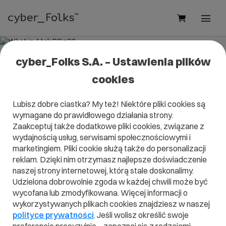
cyber_Folks S.A. – Ustawienia plików
What is Atak DDoS?
cookies
Read what it is
Atak DDoS
in our dictionary.
Lubisz dobre ciastka? My też! Niektóre pliki cookies są
It will help you better understand what exactly it is
Atak
wymagane do prawidłowego działania strony.
DDoS
and what is the meaning to you in everyday use.
Zaakceptuj także dodatkowe pliki cookies, związane z
wydajnością usług, serwisami społecznościowymi i
marketingiem. Pliki cookie służą także do personalizacji
reklam. Dzięki nim otrzymasz najlepsze doświadczenie
A
B
C
D
E
F
G
H
I
naszej strony internetowej, którą stale doskonalimy.
Udzielona dobrowolnie zgoda w każdej chwili może być
J
K
L
M
N
O
P
Q
R
wycofana lub zmodyfikowana. Więcej informacji o
wykorzystywanych plikach cookies znajdziesz w naszej
S
T
U
V
W
X
Y
Z
polityce prywatności
. Jeśli wolisz określić swoje