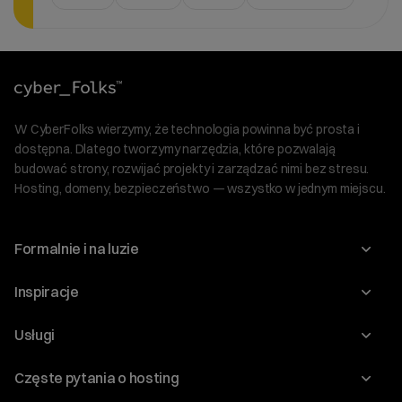
W CyberFolks wierzymy, że technologia powinna być prosta i
dostępna. Dlatego tworzymy narzędzia, które pozwalają
budować strony, rozwijać projekty i zarządzać nimi bez stresu.
Hosting, domeny, bezpieczeństwo — wszystko w jednym miejscu.
Formalnie i na luzie
O nas
Inspiracje
Relacje inwestorskie
Blog
Usługi
Program Korzyści dla Inwestorów
Słownik IT
Domeny
Regulaminy i specyfikacje
Częste pytania o hosting
WordPress