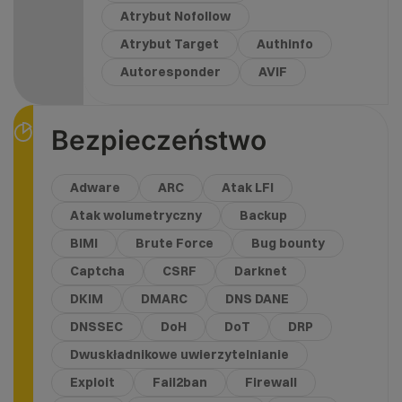
Atrybut Nofollow
Atrybut Target
Authinfo
Autoresponder
AVIF
Bezpieczeństwo
Adware
ARC
Atak LFI
Atak wolumetryczny
Backup
BIMI
Brute Force
Bug bounty
Captcha
CSRF
Darknet
DKIM
DMARC
DNS DANE
DNSSEC
DoH
DoT
DRP
Dwuskładnikowe uwierzytelnianie
Exploit
Fail2ban
Firewall