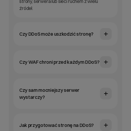
strony, serwera lub sieci ruchem z wielu
źródeł.
Czy DDoS może uszkodzić stronę?
Czy WAF chroni przed każdym DDoS?
Czy sam mocniejszy serwer
wystarczy?
Jak przygotować stronę na DDoS?