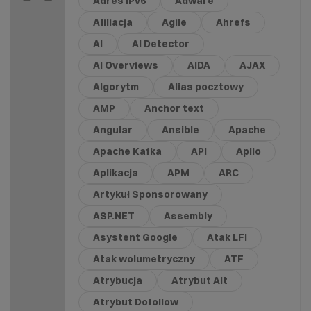
Adres IPv6
Adware
Afiliacja
Agile
Ahrefs
AI
AI Detector
AI Overviews
AIDA
AJAX
Algorytm
Alias pocztowy
AMP
Anchor text
Angular
Ansible
Apache
Apache Kafka
API
Apilo
Aplikacja
APM
ARC
Artykuł Sponsorowany
ASP.NET
Assembly
Asystent Google
Atak LFI
Atak wolumetryczny
ATF
Atrybucja
Atrybut Alt
Atrybut Dofollow