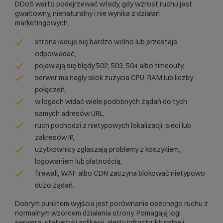
DDoS warto podejrzewać wtedy, gdy wzrost ruchu jest
gwałtowny, nienaturalny i nie wynika z działań
marketingowych.
strona ładuje się bardzo wolno lub przestaje
odpowiadać,
pojawiają się błędy 502, 503, 504 albo timeouty,
serwer ma nagły skok zużycia CPU, RAM lub liczby
połączeń,
w logach widać wiele podobnych żądań do tych
samych adresów URL,
ruch pochodzi z nietypowych lokalizacji, sieci lub
zakresów IP,
użytkownicy zgłaszają problemy z koszykiem,
logowaniem lub płatnością,
firewall, WAF albo CDN zaczyna blokować nietypowo
dużo żądań.
Dobrym punktem wyjścia jest porównanie obecnego ruchu z
normalnym wzorcem działania strony. Pomagają logi
serwera, statystyki aplikacji, alerty infrastrukturalne i