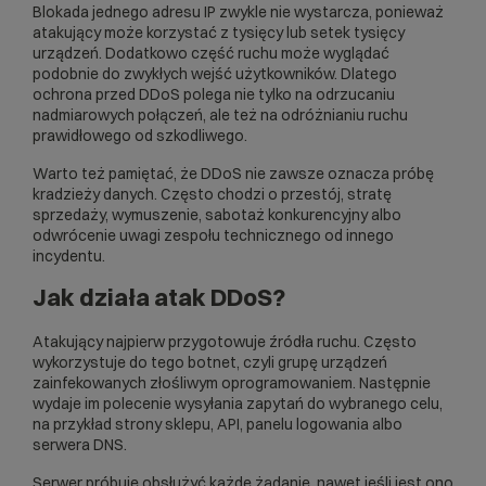
Blokada jednego adresu IP zwykle nie wystarcza, ponieważ
atakujący może korzystać z tysięcy lub setek tysięcy
urządzeń. Dodatkowo część ruchu może wyglądać
podobnie do zwykłych wejść użytkowników. Dlatego
ochrona przed DDoS polega nie tylko na odrzucaniu
nadmiarowych połączeń, ale też na odróżnianiu ruchu
prawidłowego od szkodliwego.
Warto też pamiętać, że DDoS nie zawsze oznacza próbę
kradzieży danych. Często chodzi o przestój, stratę
sprzedaży, wymuszenie, sabotaż konkurencyjny albo
odwrócenie uwagi zespołu technicznego od innego
incydentu.
Jak działa atak DDoS?
Atakujący najpierw przygotowuje źródła ruchu. Często
wykorzystuje do tego botnet, czyli grupę urządzeń
zainfekowanych złośliwym oprogramowaniem. Następnie
wydaje im polecenie wysyłania zapytań do wybranego celu,
na przykład strony sklepu, API, panelu logowania albo
serwera DNS.
Serwer próbuje obsłużyć każde żądanie, nawet jeśli jest ono