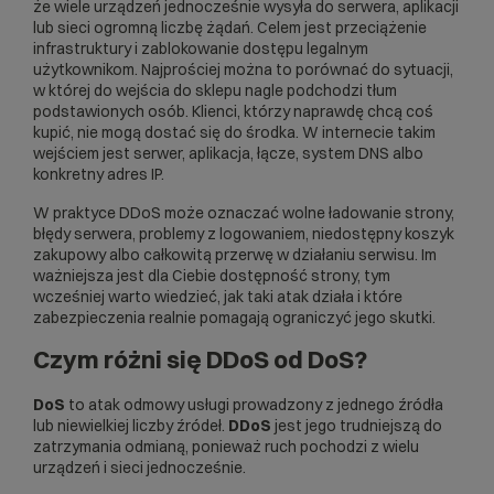
że wiele urządzeń jednocześnie wysyła do serwera, aplikacji
lub sieci ogromną liczbę żądań. Celem jest przeciążenie
infrastruktury i zablokowanie dostępu legalnym
użytkownikom. Najprościej można to porównać do sytuacji,
w której do wejścia do sklepu nagle podchodzi tłum
podstawionych osób. Klienci, którzy naprawdę chcą coś
kupić, nie mogą dostać się do środka. W internecie takim
wejściem jest serwer, aplikacja, łącze, system DNS albo
konkretny adres IP.
W praktyce DDoS może oznaczać wolne ładowanie strony,
błędy serwera, problemy z logowaniem, niedostępny koszyk
zakupowy albo całkowitą przerwę w działaniu serwisu. Im
ważniejsza jest dla Ciebie dostępność strony, tym
wcześniej warto wiedzieć, jak taki atak działa i które
zabezpieczenia realnie pomagają ograniczyć jego skutki.
Czym różni się DDoS od DoS?
DoS
to atak odmowy usługi prowadzony z jednego źródła
lub niewielkiej liczby źródeł.
DDoS
jest jego trudniejszą do
zatrzymania odmianą, ponieważ ruch pochodzi z wielu
urządzeń i sieci jednocześnie.