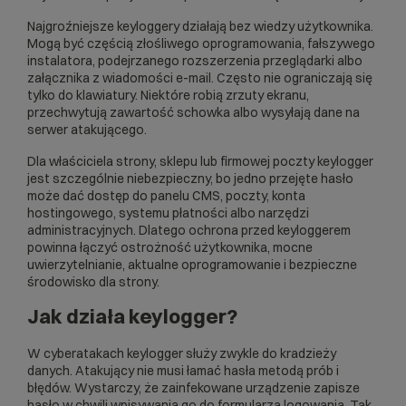
Najgroźniejsze keyloggery działają bez wiedzy użytkownika.
Mogą być częścią złośliwego oprogramowania, fałszywego
instalatora, podejrzanego rozszerzenia przeglądarki albo
załącznika z wiadomości e-mail. Często nie ograniczają się
tylko do klawiatury. Niektóre robią zrzuty ekranu,
przechwytują zawartość schowka albo wysyłają dane na
serwer atakującego.
Dla właściciela strony, sklepu lub firmowej poczty keylogger
jest szczególnie niebezpieczny, bo jedno przejęte hasło
może dać dostęp do panelu CMS, poczty, konta
hostingowego, systemu płatności albo narzędzi
administracyjnych. Dlatego ochrona przed keyloggerem
powinna łączyć ostrożność użytkownika, mocne
uwierzytelnianie, aktualne oprogramowanie i bezpieczne
środowisko dla strony.
Jak działa keylogger?
W cyberatakach keylogger służy zwykle do kradzieży
danych. Atakujący nie musi łamać hasła metodą prób i
błędów. Wystarczy, że zainfekowane urządzenie zapisze
hasło w chwili wpisywania go do formularza logowania. Tak