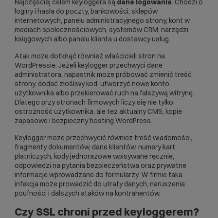
Najczęściej celem keyloggera są
dane logowania
. Chodzi o
loginy i hasła do poczty, bankowości, sklepów
internetowych, panelu administracyjnego strony, kont w
mediach społecznościowych, systemów CRM, narzędzi
księgowych albo panelu klienta u dostawcy usług.
Atak może dotknąć również właścicieli stron na
WordPressie. Jeżeli keylogger przechwyci dane
administratora, napastnik może próbować zmienić treść
strony, dodać złośliwy kod, utworzyć nowe konto
użytkownika albo przekierować ruch na fałszywą witrynę.
Dlatego przy stronach firmowych liczy się nie tylko
ostrożność użytkownika, ale też aktualny CMS, kopie
zapasowe i bezpieczny
hosting WordPress
.
Keylogger może przechwycić również treść wiadomości,
fragmenty dokumentów, dane klientów, numery kart
płatniczych, kody jednorazowe wpisywane ręcznie,
odpowiedzi na pytania bezpieczeństwa oraz prywatne
informacje wprowadzane do formularzy. W firmie taka
infekcja może prowadzić do utraty danych, naruszenia
poufności i dalszych ataków na kontrahentów.
Czy SSL chroni przed keyloggerem?