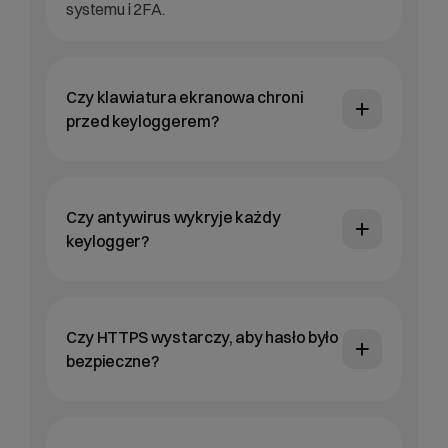
systemu i 2FA.
Czy klawiatura ekranowa chroni
przed keyloggerem?
Czy antywirus wykryje każdy
keylogger?
Czy HTTPS wystarczy, aby hasło było
bezpieczne?