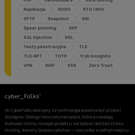
PUP
Ransomware
Rate limiting
Replikacja
RODO
RTO i RPO
SFTP
Snapshot
SNI
Spear phishing
SPF
SQL Injection
SSL
Testy penetracyjne
TLS
TLS-RPT
TOTP
Tryb incognito
VPN
WAF
XSS
Zero Trust
W CyberFolks wierzymy, że technologia powinna być prosta i
dostępna. Dlatego tworzymy narzędzia, które pozwalają
budować strony, rozwijać projekty i zarządzać nimi bez stresu.
Hosting, domeny, bezpieczeństwo — wszystko w jednym miejscu.