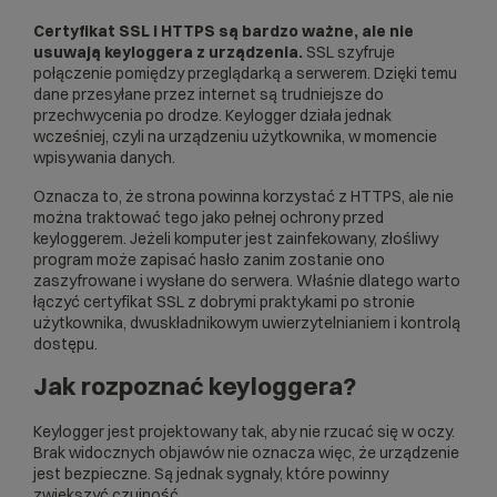
Certyfikat SSL i HTTPS są bardzo ważne, ale nie
usuwają keyloggera z urządzenia.
SSL szyfruje
połączenie pomiędzy przeglądarką a serwerem. Dzięki temu
dane przesyłane przez internet są trudniejsze do
przechwycenia po drodze. Keylogger działa jednak
wcześniej, czyli na urządzeniu użytkownika, w momencie
wpisywania danych.
Oznacza to, że strona powinna korzystać z HTTPS, ale nie
można traktować tego jako pełnej ochrony przed
keyloggerem. Jeżeli komputer jest zainfekowany, złośliwy
program może zapisać hasło zanim zostanie ono
zaszyfrowane i wysłane do serwera. Właśnie dlatego warto
łączyć
certyfikat SSL
z dobrymi praktykami po stronie
użytkownika, dwuskładnikowym uwierzytelnianiem i kontrolą
dostępu.
Jak rozpoznać keyloggera?
Keylogger jest projektowany tak, aby nie rzucać się w oczy.
Brak widocznych objawów nie oznacza więc, że urządzenie
jest bezpieczne. Są jednak sygnały, które powinny
zwiększyć czujność.