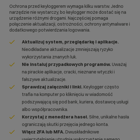
Ochrona przed keyloggerem wymaga kilku warstw. Jedno
narzędzie nie wystarczy, bo keylogger może dostać się na
urządzenie różnymi drogami. Najczęściej pomaga
połączenie aktualizacji, ostrożności, ochrony antymalware i
dodatkowego potwierdzania logowania.
Aktualizuj system, przeglądarkę i aplikacje.
Nieodkładane aktualizacje zmniejszają ryzyko
wykorzystania znanych luk.
Nie instaluj przypadkowych programów.
Uważaj
na pirackie aplikacje, cracki, nieznane wtyczki i
fałszywe aktualizacje.
Sprawdzaj załączniki i linki.
Keylogger często
trafia na komputer po kliknięciu w wiadomość
podszywającą się pod bank, kuriera, dostawcę usługi
albo współpracownika.
Korzystaj z menedżera haseł.
Silne, unikalne hasła
ograniczają skutki przejęcia jednego konta.
Włącz 2FA lub MFA.
Dwuskładnikowe
uwierzytelnianie
utrudnia wykorzystanie samego