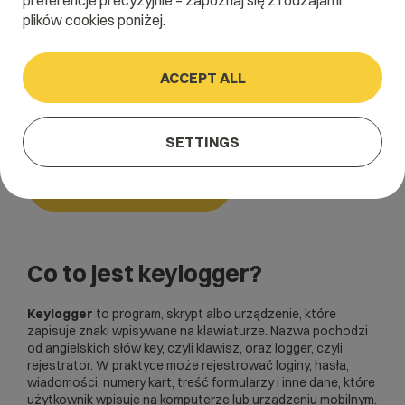
preferencje precyzyjnie – zapoznaj się z rodzajami
plików cookies poniżej.
Home
/
Dictionary
/
Bezpieczeństwo
/
Keylogger
ACCEPT ALL
Keylogger
SETTINGS
Bezpieczeństwo
Co to jest keylogger?
Keylogger
to program, skrypt albo urządzenie, które
zapisuje znaki wpisywane na klawiaturze. Nazwa pochodzi
od angielskich słów key, czyli klawisz, oraz logger, czyli
rejestrator. W praktyce może rejestrować loginy, hasła,
wiadomości, numery kart, treść formularzy i inne dane, które
użytkownik wpisuje na komputerze lub urządzeniu mobilnym.