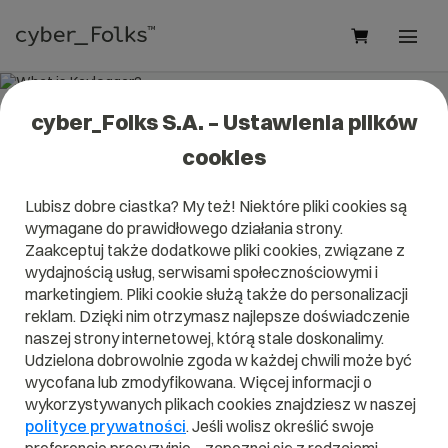
cyber_Folks S.A. – Ustawienia plików
What is Keylogger?
cookies
Read what it is
Keylogger
in our dictionary.
Lubisz dobre ciastka? My też! Niektóre pliki cookies są
It will help you better understand what exactly it is
wymagane do prawidłowego działania strony.
Keylogger
and what is the meaning to you in everyday use.
Zaakceptuj także dodatkowe pliki cookies, związane z
wydajnością usług, serwisami społecznościowymi i
marketingiem. Pliki cookie służą także do personalizacji
reklam. Dzięki nim otrzymasz najlepsze doświadczenie
A
B
C
D
E
F
G
H
I
naszej strony internetowej, którą stale doskonalimy.
Udzielona dobrowolnie zgoda w każdej chwili może być
J
K
L
M
N
O
P
Q
R
wycofana lub zmodyfikowana. Więcej informacji o
wykorzystywanych plikach cookies znajdziesz w naszej
S
T
U
V
W
X
Y
Z
polityce prywatności
. Jeśli wolisz określić swoje