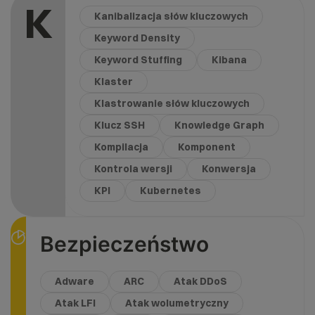
K
Kanibalizacja słów kluczowych
Keyword Density
Keyword Stuffing
Kibana
Klaster
Klastrowanie słów kluczowych
Klucz SSH
Knowledge Graph
Kompilacja
Komponent
Kontrola wersji
Konwersja
KPI
Kubernetes
Bezpieczeństwo
Adware
ARC
Atak DDoS
Atak LFI
Atak wolumetryczny