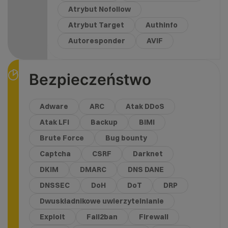
Atrybut Nofollow
Atrybut Target
Authinfo
Autoresponder
AVIF
Bezpieczeństwo
Adware
ARC
Atak DDoS
Atak LFI
Backup
BIMI
Brute Force
Bug bounty
Captcha
CSRF
Darknet
DKIM
DMARC
DNS DANE
DNSSEC
DoH
DoT
DRP
Dwuskładnikowe uwierzytelnianie
Exploit
Fail2ban
Firewall