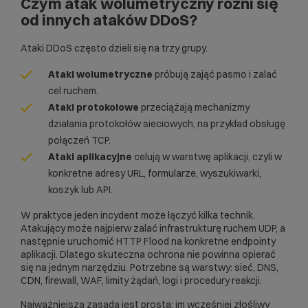
Czym atak wolumetryczny różni się
od innych ataków DDoS?
Ataki DDoS często dzieli się na trzy grupy.
Ataki wolumetryczne
próbują zająć pasmo i zalać
cel ruchem.
Ataki protokołowe
przeciążają mechanizmy
działania protokołów sieciowych, na przykład obsługę
połączeń TCP.
Ataki aplikacyjne
celują w warstwę aplikacji, czyli w
konkretne adresy URL, formularze, wyszukiwarki,
koszyk lub API.
W praktyce jeden incydent może łączyć kilka technik.
Atakujący może najpierw zalać infrastrukturę ruchem UDP, a
następnie uruchomić HTTP Flood na konkretne endpointy
aplikacji. Dlatego skuteczna ochrona nie powinna opierać
się na jednym narzędziu. Potrzebne są warstwy: sieć, DNS,
CDN, firewall, WAF, limity żądań, logi i procedury reakcji.
Najważniejsza zasada jest prosta: im wcześniej złośliwy