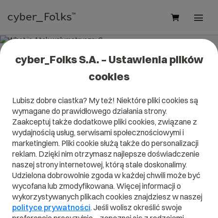
cyber_Folks S.A. – Ustawienia plików
What is Atak wolumetryczny?
cookies
Read what it is
Atak wolumetryczny
in our dictionary.
Lubisz dobre ciastka? My też! Niektóre pliki cookies są
It will help you better understand what exactly it is
Atak
wymagane do prawidłowego działania strony.
wolumetryczny
and what is the meaning to you in
everyday use.
Zaakceptuj także dodatkowe pliki cookies, związane z
wydajnością usług, serwisami społecznościowymi i
marketingiem. Pliki cookie służą także do personalizacji
reklam. Dzięki nim otrzymasz najlepsze doświadczenie
naszej strony internetowej, którą stale doskonalimy.
A
B
C
D
E
F
G
H
I
Udzielona dobrowolnie zgoda w każdej chwili może być
wycofana lub zmodyfikowana. Więcej informacji o
J
K
L
M
N
O
P
Q
R
wykorzystywanych plikach cookies znajdziesz w naszej
S
T
U
V
W
X
Y
Z
polityce prywatności
. Jeśli wolisz określić swoje