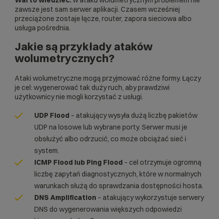
Warto wiedzieć:
w ataku wolumetrycznym problemem nie
zawsze jest sam serwer aplikacji. Czasem wcześniej
przeciążone zostaje łącze, router, zapora sieciowa albo
usługa pośrednia.
Jakie są przykłady ataków
wolumetrycznych?
Ataki wolumetryczne mogą przyjmować różne formy. Łączy
je cel: wygenerować tak duży ruch, aby prawdziwi
użytkownicy nie mogli korzystać z usługi.
UDP Flood
– atakujący wysyła dużą liczbę pakietów
UDP na losowe lub wybrane porty. Serwer musi je
obsłużyć albo odrzucić, co może obciążać sieć i
system.
ICMP Flood lub Ping Flood
– cel otrzymuje ogromną
liczbę zapytań diagnostycznych, które w normalnych
warunkach służą do sprawdzania dostępności hosta.
DNS Amplification
– atakujący wykorzystuje serwery
DNS do wygenerowania większych odpowiedzi