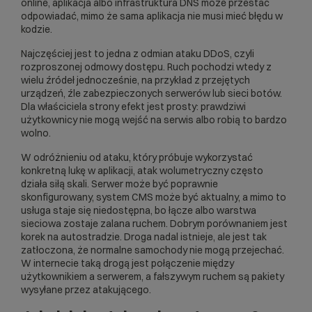
online, aplikacja albo infrastruktura DNS może przestać
odpowiadać, mimo że sama aplikacja nie musi mieć błędu w
kodzie.
Najczęściej jest to jedna z odmian
ataku DDoS
, czyli
rozproszonej odmowy dostępu. Ruch pochodzi wtedy z
wielu źródeł jednocześnie, na przykład z przejętych
urządzeń, źle zabezpieczonych serwerów lub sieci botów.
Dla właściciela strony efekt jest prosty: prawdziwi
użytkownicy nie mogą wejść na serwis albo robią to bardzo
wolno.
W odróżnieniu od ataku, który próbuje wykorzystać
konkretną lukę w aplikacji, atak wolumetryczny często
działa siłą skali. Serwer może być poprawnie
skonfigurowany, system CMS może być aktualny, a mimo to
usługa staje się niedostępna, bo łącze albo warstwa
sieciowa zostaje zalana ruchem. Dobrym porównaniem jest
korek na autostradzie. Droga nadal istnieje, ale jest tak
zatłoczona, że normalne samochody nie mogą przejechać.
W internecie taką drogą jest połączenie między
użytkownikiem a serwerem, a fałszywym ruchem są pakiety
wysyłane przez atakującego.