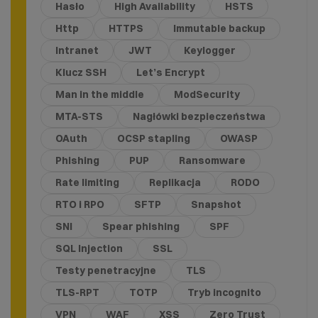
Hasło
High Availability
HSTS
Http
HTTPS
Immutable backup
Intranet
JWT
Keylogger
Klucz SSH
Let’s Encrypt
Man in the middle
ModSecurity
MTA-STS
Nagłówki bezpieczeństwa
OAuth
OCSP stapling
OWASP
Phishing
PUP
Ransomware
Rate limiting
Replikacja
RODO
RTO i RPO
SFTP
Snapshot
SNI
Spear phishing
SPF
SQL Injection
SSL
Testy penetracyjne
TLS
TLS-RPT
TOTP
Tryb incognito
VPN
WAF
XSS
Zero Trust