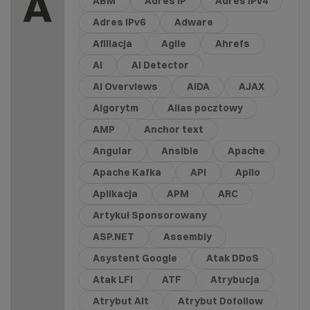
A
ABM
Adres IP
Adres IPv4
Adres IPv6
Adware
Afiliacja
Agile
Ahrefs
AI
AI Detector
AI Overviews
AIDA
AJAX
Algorytm
Alias pocztowy
AMP
Anchor text
Angular
Ansible
Apache
Apache Kafka
API
Apilo
Aplikacja
APM
ARC
Artykuł Sponsorowany
ASP.NET
Assembly
Asystent Google
Atak DDoS
Atak LFI
ATF
Atrybucja
Atrybut Alt
Atrybut Dofollow