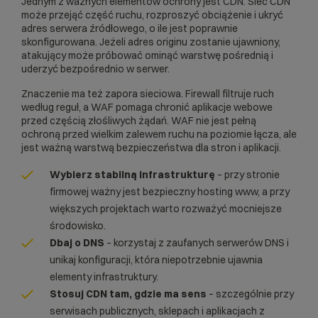
Jednym z ważnych elementów ochrony jest
CDN
. Sieć CDN
może przejąć część ruchu, rozproszyć obciążenie i ukryć
adres serwera źródłowego, o ile jest poprawnie
skonfigurowana. Jeżeli adres originu zostanie ujawniony,
atakujący może próbować ominąć warstwę pośrednią i
uderzyć bezpośrednio w serwer.
Znaczenie ma też zapora sieciowa.
Firewall
filtruje ruch
według reguł, a
WAF
pomaga chronić aplikacje webowe
przed częścią złośliwych żądań. WAF nie jest pełną
ochroną przed wielkim zalewem ruchu na poziomie łącza, ale
jest ważną warstwą bezpieczeństwa dla stron i aplikacji.
Wybierz stabilną infrastrukturę
– przy stronie
firmowej ważny jest bezpieczny
hosting www
, a przy
większych projektach warto rozważyć mocniejsze
środowisko.
Dbaj o DNS
– korzystaj z zaufanych serwerów DNS i
unikaj konfiguracji, która niepotrzebnie ujawnia
elementy infrastruktury.
Stosuj CDN tam, gdzie ma sens
– szczególnie przy
serwisach publicznych, sklepach i aplikacjach z