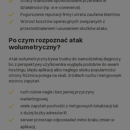
Straty finansowe spowodowane przerwami w
działalności (np. w e-commerce).
Pogorszenie reputacji firmy i utrata zaufania klientów.
Wzrost kosztów operacyjnych związanych z
przeciwdziałaniem i usuwaniem skutków ataku.
Po czym rozpoznać atak
wolumetryczny?
Atak wolumetryczny bywa trudny do samodzielnej diagnozy,
bo z perspektywy użytkownika wygląda podobnie do awarii
hostingu, błędu aplikacji albo nagłego skoku popularności
strony. Różnica polega na skali, źródłach ruchu i nietypowym
wzorcu zapytań.
ruch rośnie nagle i bez jasnej przyczyny
marketingowej,
wiele zapytań pochodzi z nietypowych lokalizacji lub
z dużej liczby adresów IP,
serwer przestaje odpowiadać mimo braku zmian w
aplikacji,