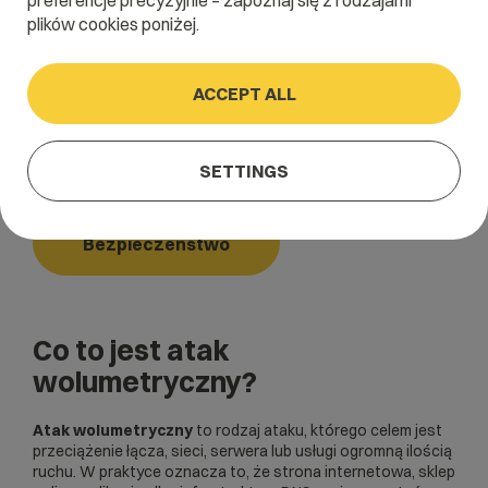
preferencje precyzyjnie – zapoznaj się z rodzajami
plików cookies poniżej.
Home
/
Dictionary
/
Bezpieczeństwo
/
Atak wolumetryczny
ACCEPT ALL
Atak wolumetryczny
SETTINGS
Bezpieczeństwo
Co to jest atak
wolumetryczny?
Atak wolumetryczny
to rodzaj ataku, którego celem jest
przeciążenie łącza, sieci, serwera lub usługi ogromną ilością
ruchu. W praktyce oznacza to, że strona internetowa, sklep