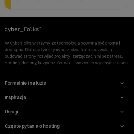
W CyberFolks wierzymy, że technologia powinna być prosta i
dostępna. Dlatego tworzymy narzędzia, które pozwalają
budować strony, rozwijać projekty i zarządzać nimi bez stresu.
Hosting, domeny, bezpieczeństwo — wszystko w jednym miejscu.
Formalnie i na luzie
O nas
Inspiracje
Relacje inwestorskie
Blog
Usługi
Program Korzyści dla Inwestorów
Słownik IT
Domeny
Regulaminy i specyfikacje
Częste pytania o hosting
WordPress