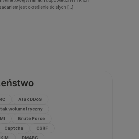
internetowej w ramach odpowiedzi HTTP. Ich
zadaniem jest określenie ścisłych […]
zeństwo
RC
Atak DDoS
tak wolumetryczny
IMI
Brute Force
Captcha
CSRF
DKIM
DMARC