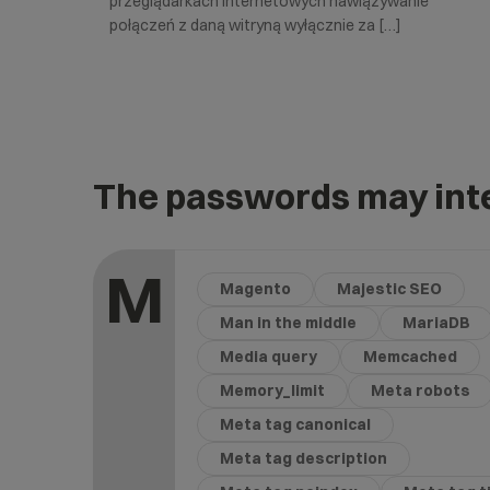
przeglądarkach internetowych nawiązywanie
połączeń z daną witryną wyłącznie za […]
The passwords may inte
M
Magento
Majestic SEO
Man in the middle
MariaDB
Media query
Memcached
Memory_limit
Meta robots
Meta tag canonical
Meta tag description