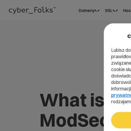
Domeny
SSL
Hos
c
Lubisz do
prawidłow
związane 
cookie sł
doświadcz
dobrowoln
informacj
What is
prywatn
rodzajami
ModSecuri