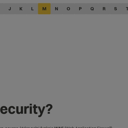
J
K
L
M
N
O
P
Q
R
S
ecurity?