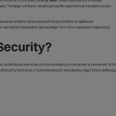
-source, które pełni funkcję
WAF
(Web Application Firewall).
 straży Twojego serwera i analizuje każde zapytanie przesyłane przez
kowanie ataków skierowanych bezpośrednio w aplikacje
 to narzędzie niezbędne dla każdego, kto chce zapewnić najwyższy
Security?
 jako dodatkowa warstwa ochronna między internetem a serwerem WWW.
curity korzysta z rozbudowanych zestawów reguł, które definiują, 