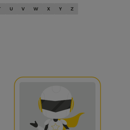
T
U
V
W
X
Y
Z