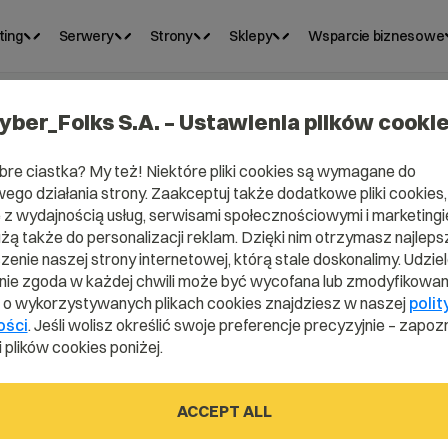
ting
Serwery
Strony
Sklepy
Wsparcie biznesowe
yber_Folks S.A. – Ustawienia plików cooki
bre ciastka? My też! Niektóre pliki cookies są wymagane do
ego działania strony. Zaakceptuj także dodatkowe pliki cookies,
z wydajnością usług, serwisami społecznościowymi i marketingie
użą także do personalizacji reklam. Dzięki nim otrzymasz najleps
enie naszej strony internetowej, którą stale doskonalimy. Udzie
ie zgoda w każdej chwili może być wycofana lub zmodyfikowan
i o wykorzystywanych plikach cookies znajdziesz w naszej
polit
ości
. Jeśli wolisz określić swoje preferencje precyzyjnie – zapozn
 plików cookies poniżej.
ty?
ACCEPT ALL