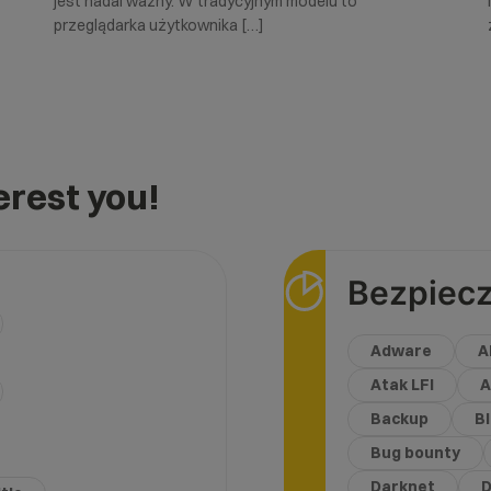
jest nadal ważny. W tradycyjnym modelu to
przeglądarka użytkownika […]
rest you!
Bezpiec
Adware
A
Atak LFI
A
Backup
B
Bug bounty
Darknet