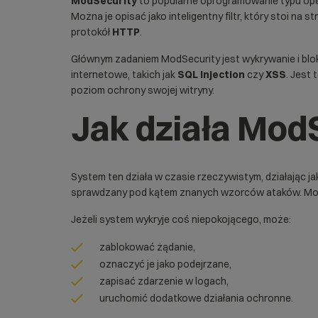
ModSecurity
to popularne oprogramowanie typu open
Można je opisać jako inteligentny filtr, który stoi na
protokół
HTTP
.
Głównym zadaniem ModSecurity jest wykrywanie i blo
internetowe, takich jak
SQL Injection
czy
XSS
. Jest
poziom ochrony swojej witryny.
Jak działa Mod
System ten działa w czasie rzeczywistym, działając
sprawdzany pod kątem znanych wzorców ataków. ModSe
Jeżeli system wykryje coś niepokojącego, może:
zablokować żądanie,
oznaczyć je jako podejrzane,
zapisać zdarzenie w logach,
uruchomić dodatkowe działania ochronne.