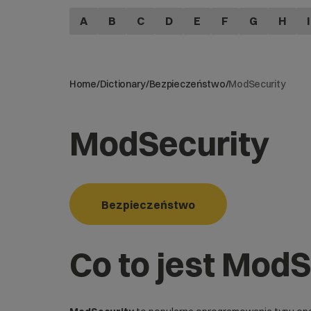
A
B
C
D
E
F
G
H
I
Home
/
Dictionary
/
Bezpieczeństwo
/
ModSecurity
ModSecurity
Bezpieczeństwo
Co to jest ModS