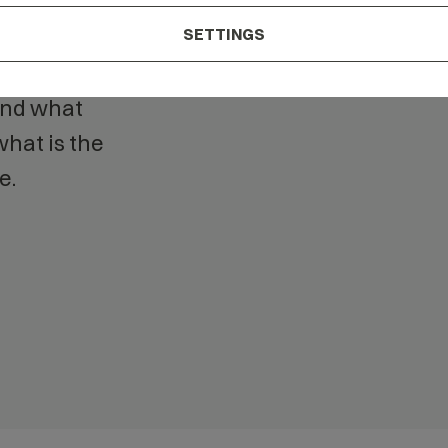
 our
SETTINGS
tand what
hat is the
e.