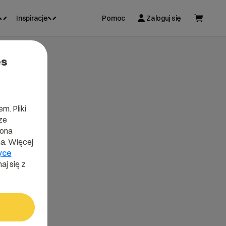
Inspiracje
Pomoc
Zaloguj się
es
m. Pliki
ze
lona
a. Więcej
yce
aj się z