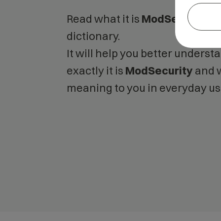
Read what it is
ModSecurity
in
dictionary.
It will help you better unders
exactly it is
ModSecurity
and w
meaning to you in everyday us