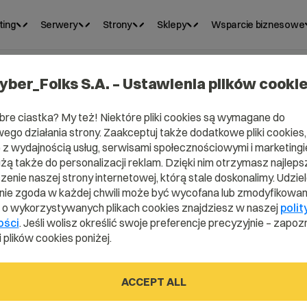
ting
Serwery
Strony
Sklepy
Wsparcie biznesowe
yber_Folks S.A. – Ustawienia plików cooki
bre ciastka? My też! Niektóre pliki cookies są wymagane do
ego działania strony. Zaakceptuj także dodatkowe pliki cookies,
z wydajnością usług, serwisami społecznościowymi i marketingie
użą także do personalizacji reklam. Dzięki nim otrzymasz najleps
enie naszej strony internetowej, którą stale doskonalimy. Udzie
ie zgoda w każdej chwili może być wycofana lub zmodyfikowan
i o wykorzystywanych plikach cookies znajdziesz w naszej
polit
ości
. Jeśli wolisz określić swoje preferencje precyzyjnie – zapozn
 plików cookies poniżej.
re?
ACCEPT ALL