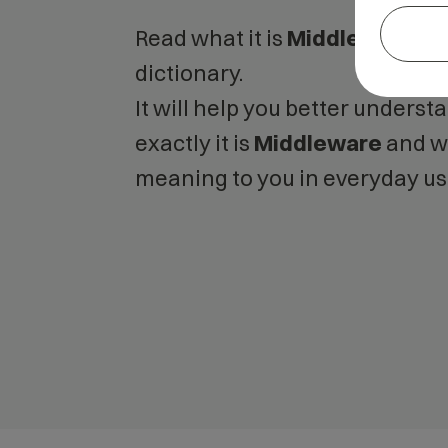
Read what it is
Middleware
in 
dictionary.
It will help you better unders
exactly it is
Middleware
and wh
meaning to you in everyday us