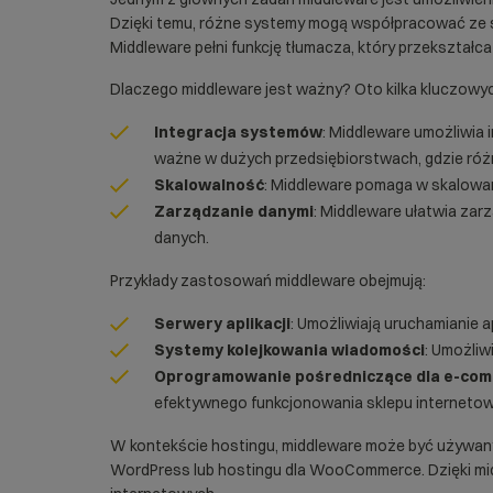
Dzięki temu, różne systemy mogą współpracować ze 
Middleware pełni funkcję tłumacza, który przekształca 
Dlaczego middleware jest ważny? Oto kilka kluczow
Integracja systemów
: Middleware umożliwia
ważne w dużych przedsiębiorstwach, gdzie różne 
Skalowalność
: Middleware pomaga w skalowani
Zarządzanie danymi
: Middleware ułatwia zar
danych.
Przykłady zastosowań middleware obejmują:
Serwery aplikacji
: Umożliwiają uruchamianie 
Systemy kolejkowania wiadomości
: Umożliw
Oprogramowanie pośredniczące dla e-co
efektywnego funkcjonowania
sklepu interneto
W kontekście hostingu, middleware może być używany
WordPress
lub
hostingu dla WooCommerce
. Dzięki 