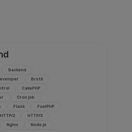
nd
Backend
eveloper
Brotli
trol
CakePHP
er
Cron job
s
Flask
FuelPHP
HTTP/2
HTTP/3
Nginx
Node.js