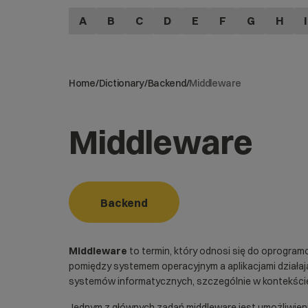
A
B
C
D
E
F
G
H
I
Home
/
Dictionary
/
Backend
/
Middleware
Middleware
Backend
Middleware
to termin, który odnosi się do oprogra
pomiędzy systemem operacyjnym a aplikacjami działaj
systemów informatycznych, szczególnie w kontekście
Jednym z głównych zadań middleware jest umożliwienie