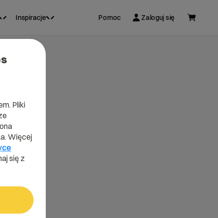
Inspiracje
Pomoc
Zaloguj się
es
m. Pliki
ze
lona
a. Więcej
yce
aj się z