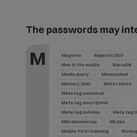
The passwords may inte
M
Magento
Majestic SEO
Man in the middle
MariaDB
Media query
Memcached
Memory_limit
Meta robots
Meta tag canonical
Meta tag description
Meta tag noindex
Meta tag ti
Mikrokonwersja
MLOps
Mobile-First Indexing
Mocku