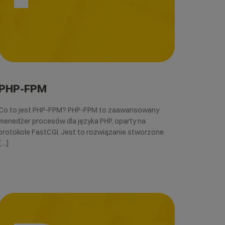
PHP-FPM
Co to jest PHP-FPM? PHP-FPM to zaawansowany
menedżer procesów dla języka PHP, oparty na
protokole FastCGI. Jest to rozwiązanie stworzone
[…]