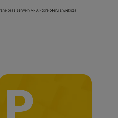
wane
oraz
serwery VPS
, które oferują większą
P