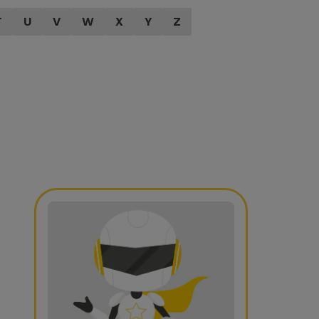
T
U
V
W
X
Y
Z