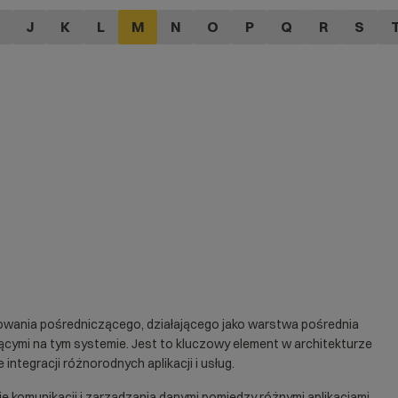
J
K
L
M
N
O
P
Q
R
S
mowania pośredniczącego, działającego jako warstwa pośrednia
ącymi na tym systemie. Jest to kluczowy element w architekturze
 integracji różnorodnych
aplikacji
i usług.
 komunikacji i zarządzania danymi pomiędzy różnymi aplikacjami.