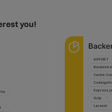
rest you!
Backe
ASP.NET
Backend d
Cache-Con
CodeIgnit
Express.j
tle
Gzip
Laravel
p