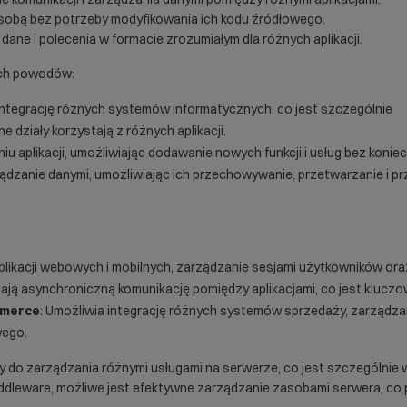
sobą bez potrzeby modyfikowania ich kodu źródłowego.
dane i polecenia w formacie zrozumiałym dla różnych aplikacji.
ych powodów:
 integrację różnych systemów informatycznych, co jest szczególnie
działy korzystają z różnych aplikacji.
u aplikacji, umożliwiając dodawanie nowych funkcji i usług bez konie
ządzanie danymi, umożliwiając ich przechowywanie, przetwarzanie i pr
aplikacji webowych i mobilnych, zarządzanie sesjami użytkowników ora
iają asynchroniczną komunikację pomiędzy aplikacjami, co jest kluc
mmerce
: Umożliwia integrację różnych systemów sprzedaży, zarządzani
wego
.
 do zarządzania różnymi usługami na serwerze, co jest szczególnie 
middleware, możliwe jest efektywne zarządzanie zasobami serwera, co 