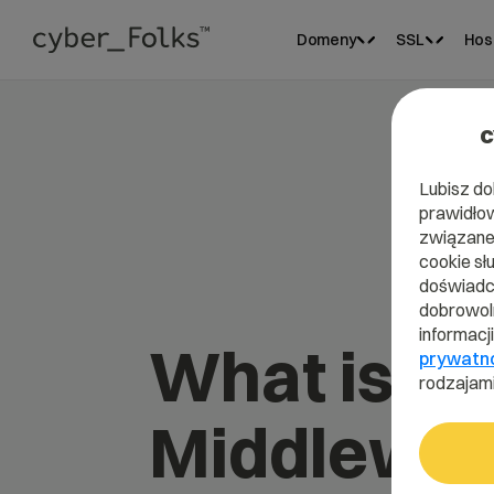
Domeny
SSL
Hos
c
Lubisz do
prawidłow
związane 
cookie sł
doświadcz
dobrowoln
informacj
What is
prywatn
rodzajami
Middlewa