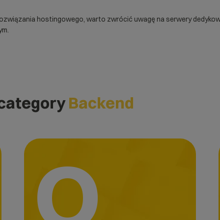
rozwiązania hostingowego, warto zwrócić uwagę na
serwery dedyko
ym.
 category
Backend
O