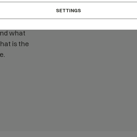
our
SETTINGS
tand what
at is the
e.