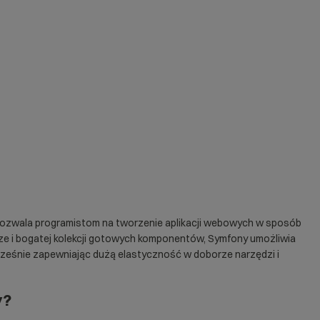
pozwala programistom na tworzenie aplikacji webowych w sposób
rze i bogatej kolekcji gotowych komponentów, Symfony umożliwia
ześnie zapewniając dużą elastyczność w doborze narzędzi i
y
?