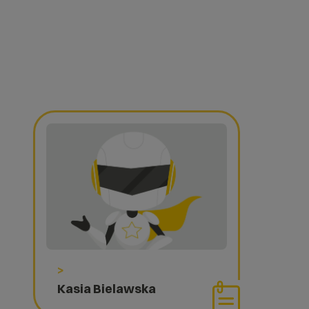
>
Kasia Bielawska