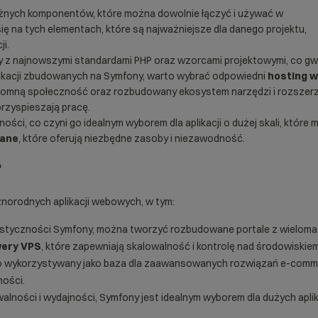
ależnych komponentów, które można dowolnie łączyć i używać w
ię na tych elementach, które są najważniejsze dla danego projektu,
i.
y z najnowszymi standardami PHP oraz wzorcami projektowymi, co gw
likacji zbudowanych na Symfony, warto wybrać odpowiedni
hosting 
romną społeczność oraz rozbudowany ekosystem narzędzi i rozszerze
przyspieszają pracę.
ości, co czyni go idealnym wyborem dla aplikacji o dużej skali, które 
wane
, które oferują niezbędne zasoby i niezawodność.
?
norodnych aplikacji webowych, w tym:
elastyczności Symfony, można tworzyć rozbudowane portale z wieloma
ery VPS
, które zapewniają skalowalność i kontrolę nad środowiskiem
to wykorzystywany jako baza dla zaawansowanych rozwiązań e-commer
ności.
owalności i wydajności, Symfony jest idealnym wyborem dla dużych apl