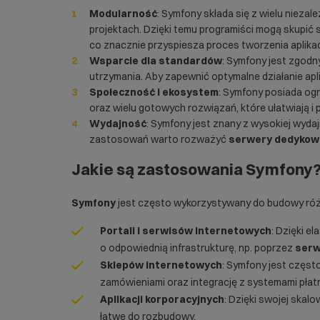
Modularność
: Symfony składa się z wielu niez
projektach. Dzięki temu programiści mogą skupić s
co znacznie przyspiesza proces tworzenia aplikacj
Wsparcie dla standardów
: Symfony jest zgodn
utrzymania. Aby zapewnić optymalne działanie ap
Społeczność i ekosystem
: Symfony posiada og
oraz wielu gotowych rozwiązań, które ułatwiają i 
Wydajność
: Symfony jest znany z wysokiej wydajn
zastosowań warto rozważyć
serwery dedyko
Jakie są zastosowania
Symfony
Symfony
jest często wykorzystywany do budowy róż
Portali i serwisów internetowych
: Dzięki 
o odpowiednią infrastrukturę, np. poprzez
serw
Sklepów internetowych
: Symfony jest częs
zamówieniami oraz integrację z systemami płat
Aplikacji korporacyjnych
: Dzięki swojej skal
łatwe do rozbudowy.