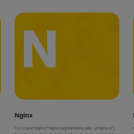
N
Nginx
Co to jest Nginx? Nginx (wymawiane jako „engine-x”)