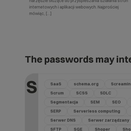
narzędzie służące do przyspieszania działania stron
internetowych i aplikacji webowych. Najprościej
mówiąc, […]
The passwords may inte
S
SaaS
schema.org
Screamin
Scrum
SCSS
SDLC
Segmentacja
SEM
SEO
SERP
Serverless computing
Serwer DNS
Serwer zarządzany
SFTP
SGE
Shoper
Shor