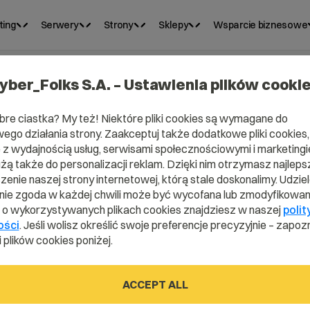
ting
Serwery
Strony
Sklepy
Wsparcie biznesowe
yber_Folks S.A. – Ustawienia plików cooki
bre ciastka? My też! Niektóre pliki cookies są wymagane do
ego działania strony. Zaakceptuj także dodatkowe pliki cookies,
z wydajnością usług, serwisami społecznościowymi i marketingie
użą także do personalizacji reklam. Dzięki nim otrzymasz najleps
enie naszej strony internetowej, którą stale doskonalimy. Udzie
ie zgoda w każdej chwili może być wycofana lub zmodyfikowan
i o wykorzystywanych plikach cookies znajdziesz w naszej
polit
ymfony?
ości
. Jeśli wolisz określić swoje preferencje precyzyjnie – zapozn
 plików cookies poniżej.
ACCEPT ALL
 dictionary.