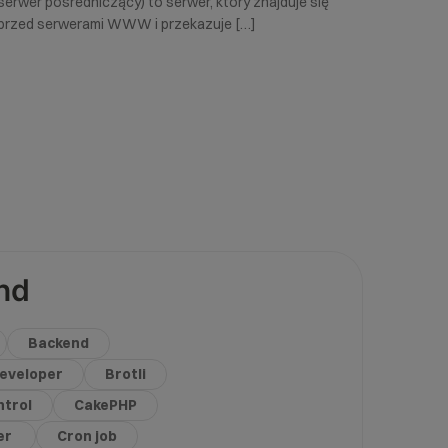
serwer pośredniczący) to serwer, który znajduje się
przed serwerami WWW i przekazuje […]
nd
Backend
eveloper
Brotli
trol
CakePHP
er
Cron job