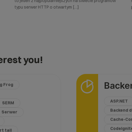
to jeden z najpopularniejszych na świecie programów
typu serwer HTTP o otwartym […]
rest you!
Backe
g Frog
ASP.NET
SERM
Backend d
Serwer
Cache-Con
CodeIgnit
t tail