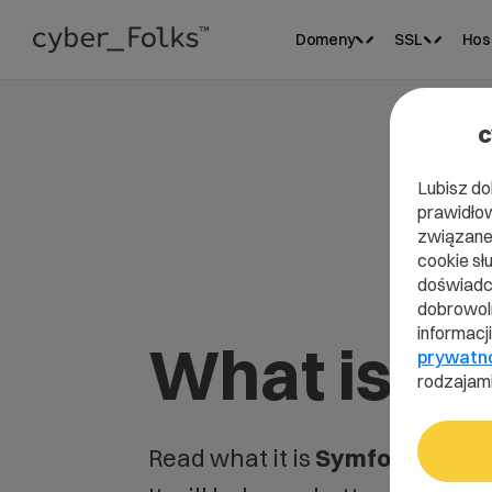
Domeny
SSL
Hos
c
Lubisz do
prawidłow
związane 
cookie sł
doświadcz
dobrowoln
informacj
What is S
prywatn
rodzajami
Read what it is
Symfony
in our