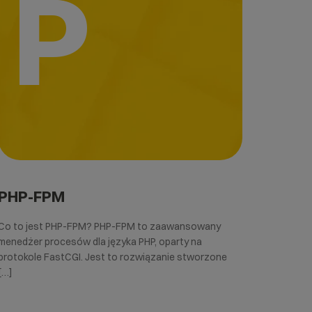
P
PHP-FPM
Co to jest PHP-FPM? PHP-FPM to zaawansowany
menedżer procesów dla języka PHP, oparty na
protokole FastCGI. Jest to rozwiązanie stworzone
[…]