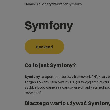
Home
/
Dictionary
/
Backend
/
Symfony
Symfony
Backend
Co to jest
Symfony
?
Symfony
to open-source’owy framework PHP, który 
zorganizowany i skalowalny. Dzięki swojej architektu
szybkie budowanie zaawansowanych aplikacji, jednoc
rozwiązań.
Dlaczego warto używać
Symfon