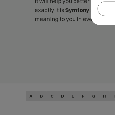
It will help you better unders
exactly it is
Symfony
and what 
meaning to you in everyday us
A
B
C
D
E
F
G
H
I