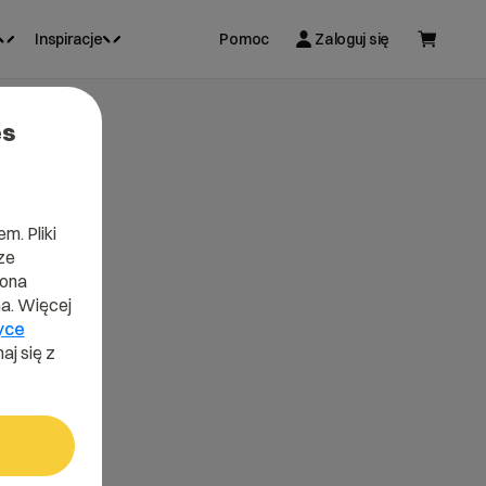
Inspiracje
Pomoc
Zaloguj się
es
m. Pliki
ze
lona
a. Więcej
yce
aj się z