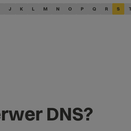
J
K
L
M
N
O
P
Q
R
S
serwer DNS?