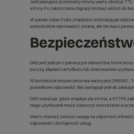
Jeśli planujesz przenosiny strony, warto obniżyć TT
strony. Po zakończeniu migracji możesz wrócić do be
W panelu cyber_Folks znajdziesz instrukcję
jak edyto
samodzielnie wprowadzić zmianę, ale nie masz pewnoś
Bezpieczeństw
DNS jest jednym z pierwszych elementów, które biorą 
pocztą, błędami certyfikatu lub skierowaniem użytko
W kontekście bezpieczeństwa ważny jest
DNSSEC
. 
prawidłowe odpowiedzi. Nie zastępuje jednak zabezpi
DNS wskazuje, gdzie znajduje się strona, a
HTTPS
zab
niego użytkownik może zobaczyć ostrzeżenie w przeg
Warto również zwrócić uwagę na odporność infrastr
odpowiedzi i dostępność usługi.