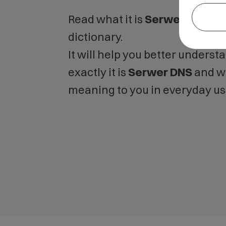
Read what it is
Serwer DNS
in 
dictionary.
It will help you better unders
exactly it is
Serwer DNS
and wh
meaning to you in everyday us