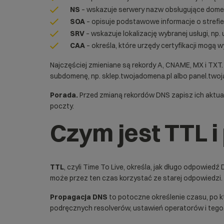
NS
– wskazuje serwery nazw obsługujące domen
SOA
– opisuje podstawowe informacje o strefie
SRV
– wskazuje lokalizację wybranej usługi, np
CAA
– określa, które urzędy certyfikacji mogą 
Najczęściej zmieniane są rekordy A, CNAME, MX i TXT
subdomenę
, np. sklep.twojadomena.pl albo panel.two
Porada.
Przed zmianą rekordów DNS zapisz ich aktualn
poczty.
Czym jest TTL 
TTL
, czyli Time To Live, określa, jak długo odpowie
może przez ten czas korzystać ze starej odpowiedzi
Propagacja DNS
to potoczne określenie czasu, po k
podręcznych resolverów, ustawień operatorów i tego,