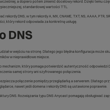
L wcześniej, a dopiero potem zmienić docelowy rekord. Dzięki temu c
zpieczniejszej, standardowej wartości TTL.
wać rekordy DNS
, w tym rekordy A, MX, CNAME, TXT, NS, AAAA, PTR, SR
ci, który rekord odpowiada za konkretną usługę.
o DNS
udział w wejściu na stronę. Dlatego jego błędna konfiguracja może s
wników w nieprawidłowe miejsce.
To mechanizm, który pomaga potwierdzić autentyczność odpowiedzi D
eczenia samej strony ani szyfrowanego połączenia.
ezpiecza połączenie pomiędzy przeglądarką a serwerem. Dlatego przy
lądarce, nawet jeśli domena i rekordy DNS są ustawione poprawnie.
uktury DNS. Rozwiązania typu
DNS Anycast
pomagają obsługiwać zapyt