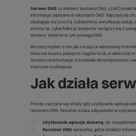
Serwer DNS
to element systemu
DNS
, czyli Domain
informacje zapisane w rekordach DNS. Najczęściej cho
obsługuje też pocztę, subdomeny, weryfikacje usług, 
strony, np. cyberfolks.pl, komputer nie łączy się z sam
domeny. Właśnie w tym pomaga DNS.
Możesz myśleć o nim jak o książce adresowej interne
temu nie musisz pamiętać ciągów liczb, a właściciel
domeny na informacje zrozumiałe dla komputerów i ser
znacznie trudniejsza.
Jak działa ser
Proces zaczyna się wtedy, gdy użytkownik wpisuje adr
resolvera DNS. Resolver szuka odpowiedzi w systemie
Użytkownik wpisuje domenę
, np. twojadomen
Resolver DNS
sprawdza, gdzie znaleźć informa