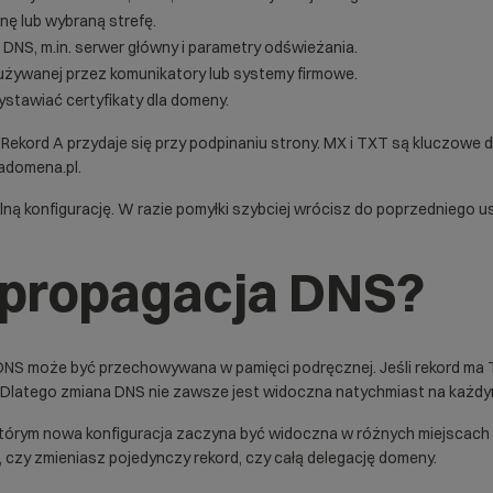
ę lub wybraną strefę.
 DNS, m.in. serwer główny i parametry odświeżania.
. używanej przez komunikatory lub systemy firmowe.
wystawiać certyfikaty dla domeny.
. Rekord A przydaje się przy podpinaniu strony. MX i TXT są kluczow
jadomena.pl.
ą konfigurację. W razie pomyłki szybciej wrócisz do poprzedniego us
i propagacja DNS?
dź DNS może być przechowywana w pamięci podręcznej. Jeśli rekord ma
. Dlatego zmiana DNS nie zawsze jest widoczna natychmiast na każdy
tórym nowa konfiguracja zaczyna być widoczna w różnych miejscach i
 czy zmieniasz pojedynczy rekord, czy całą delegację domeny.