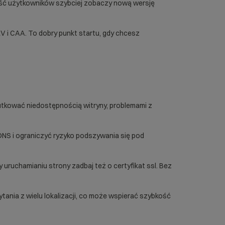
zęść użytkowników szybciej zobaczy nową wersję
V i CAA. To dobry punkt startu, gdy chcesz
kutkować niedostępnością witryny, problemami z
NS i ograniczyć ryzyko podszywania się pod
 uruchamianiu strony zadbaj też o
certyfikat ssl
. Bez
ania z wielu lokalizacji, co może wspierać szybkość