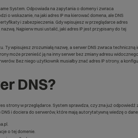
 Name System. Odpowiada na zapytania o domeny i zwraca
dzi o wskazanie, na jaki adres IP ma kierować domena, ale DNS
certyfikaty i zabezpieczenia. Gdy wpisujesz w przeglądarce adres
ą nazwą. Najpierw musi ustalić, jaki
adres IP
jest przypisany do tej
tu. Ty wpisujesz zrozumiałą nazwę, a serwer DNS zwraca techniczną 
 strony może przenieść ją na inny serwer bez zmiany adresu widoczne
werów. Bez niego użytkownik musiałby znać adres IP strony, a konfig
wer DNS?
es strony w przeglądarce. System sprawdza, czy zna już odpowiedź z p
 DNS i dociera do serwerów, które mają autorytatywną wiedzę o dane
a.pl.
cje o tej domenie.