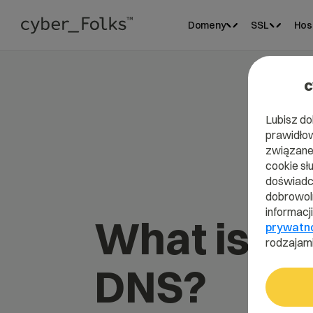
Domeny
SSL
Hos
c
Lubisz do
prawidłow
związane 
cookie sł
doświadcz
dobrowoln
informacj
What is S
prywatn
rodzajami
DNS?