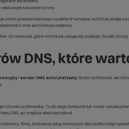
zapisane dla domeny.
 z właściwym serwerem strony.
 lub AAAA powinien kierować na adres IP serwera, na którym działa str
 wiadomości oraz autoryzację nadawcy.
e. On wskazuje, gdzie strona lub usługa się znajduje. Za pliki strony,
ów DNS, które wart
rencyjny
i
serwer DNS autorytatywny
. Brzmi technicznie, ale róż
y.
 po stronie użytkownika. To do niego komputer lub router wysyła pyt
stemu DNS, aż znajdzie właściwy rekord.
internetu, firmę, dostawcę usług sieciowych albo publicznego operat