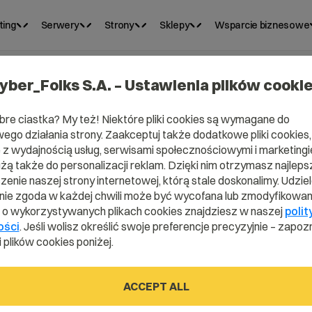
ting
Serwery
Strony
Sklepy
Wsparcie biznesowe
yber_Folks S.A. – Ustawienia plików cooki
bre ciastka? My też! Niektóre pliki cookies są wymagane do
ego działania strony. Zaakceptuj także dodatkowe pliki cookies,
z wydajnością usług, serwisami społecznościowymi i marketingie
użą także do personalizacji reklam. Dzięki nim otrzymasz najleps
enie naszej strony internetowej, którą stale doskonalimy. Udzie
ie zgoda w każdej chwili może być wycofana lub zmodyfikowan
i o wykorzystywanych plikach cookies znajdziesz w naszej
polit
erwer
ości
. Jeśli wolisz określić swoje preferencje precyzyjnie – zapozn
 plików cookies poniżej.
ACCEPT ALL