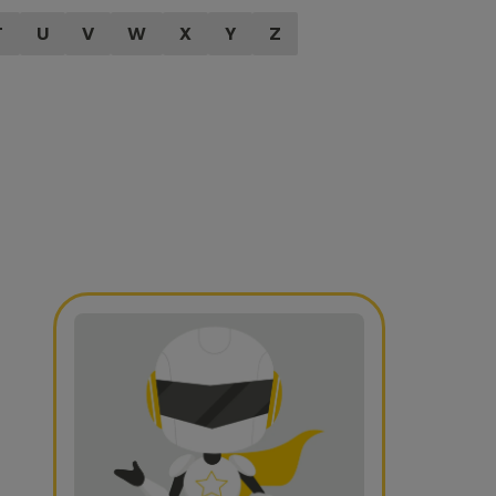
T
U
V
W
X
Y
Z