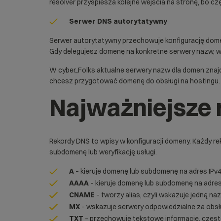
resolver przyspiesza kolejne wejścia na stronę, bo 
Serwer DNS autorytatywny
Serwer autorytatywny przechowuje konfigurację domeny
Gdy delegujesz domenę na konkretne serwery nazw, wsk
W cyber_Folks aktualne serwery nazw dla domen znaj
chcesz przygotować domenę do obsługi na hostingu.
Najważniejsze 
Rekordy DNS to wpisy w konfiguracji domeny. Każdy r
subdomenę lub weryfikację usługi.
A
– kieruje domenę lub subdomenę na adres
IPv
AAAA
– kieruje domenę lub subdomenę na adre
CNAME
– tworzy alias, czyli wskazuje jedną 
MX
– wskazuje serwery odpowiedzialne za obsł
TXT
– przechowuje tekstowe informacje, częs