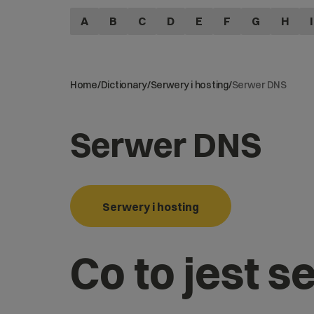
A
B
C
D
E
F
G
H
I
Home
/
Dictionary
/
Serwery i hosting
/
Serwer DNS
Serwer DNS
Serwery i hosting
Co to jest 