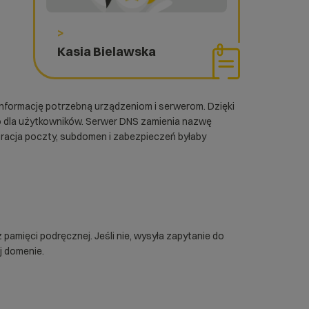
>
Kasia Bielawska
informację potrzebną urządzeniom i serwerom. Dzięki
go dla użytkowników. Serwer DNS zamienia nazwę
uracja poczty, subdomen i zabezpieczeń byłaby
amięci podręcznej. Jeśli nie, wysyła zapytanie do
j domenie.