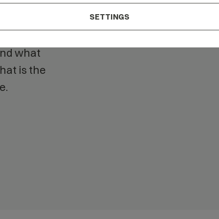
our
SETTINGS
tand what
at is the
e.