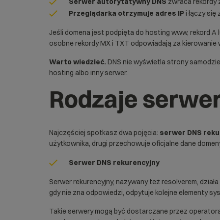
Serwer autorytatywny DNS
zwraca rekordy 
Przeglądarka otrzymuje adres IP
i łączy się
Jeśli domena jest podpięta do
hosting www
, rekord A
osobne rekordy MX i TXT odpowiadają za kierowanie
Warto wiedzieć.
DNS nie wyświetla strony samodzielni
hosting
albo inny
serwer
.
Rodzaje serwer
Najczęściej spotkasz dwa pojęcia:
serwer DNS reku
użytkownika, drugi przechowuje oficjalne dane domen
Serwer DNS rekurencyjny
Serwer rekurencyjny, nazywany też resolverem, działa
gdy nie zna odpowiedzi, odpytuje kolejne elementy sy
Takie serwery mogą być dostarczane przez operatora 