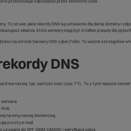
często przechowuje odpowiedzi przez określony czas.
. To on wie, jakie rekordy DNS są ustawione dla danej domeny i odpow
azujesz właśnie, które serwery mają być źródłem prawdy dla jej konfi
dziesz na stronie
Serwery DNS cyber_Folks
. To ważne szczególnie wt
rekordy DNS
ekord ma nazwę, typ, wartość oraz czas TTL. To z tych wpisów serwer
4
serwera.
s
IPv6
.
nazwę na inną nazwę domenową.
ugę poczty e-mail.
to używane do SPF,
DKIM
,
DMARC
i weryfikacji usług.