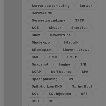
Serverless computing
Serwer
Serwer DNS
Serwer zarządzany
SFTP
SGE
Shoper
Short tail
Silex
SilverStripe
Single opt-in
Sitebulb
Sitemap.xml
Słowo kluczowe
SMF
SMO
SMTP
Snapshot
Sngine
SNI
SOAP
Soft bounce
SPA
Spear phishing
SPF
Split-horizon DNS
Spring Boot
SQL
SQL Injection
SRE
SSH
SSL