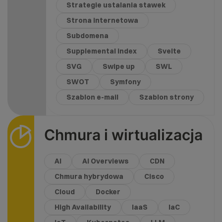
Strategie ustalania stawek
Strona internetowa
Subdomena
Supplemental index
Svelte
SVG
Swipe up
SWL
SWOT
Symfony
Szablon e-mail
Szablon strony
Chmura i wirtualizacja
AI
AI Overviews
CDN
Chmura hybrydowa
Cisco
Cloud
Docker
High Availability
IaaS
IaC