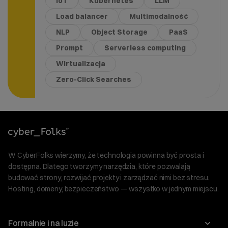
IoT
Kubernetes
LLM
Load balancer
Multimodalność
NLP
Object Storage
PaaS
Prompt
Serverless computing
Wirtualizacja
Zero-Click Searches
W CyberFolks wierzymy, że technologia powinna być prosta i
dostępna. Dlatego tworzymy narzędzia, które pozwalają
budować strony, rozwijać projekty i zarządzać nimi bez stresu.
Hosting, domeny, bezpieczeństwo — wszystko w jednym miejscu.
Formalnie i na luzie