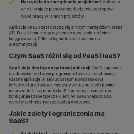
Narzędzia do zarządzania projektami
: Aplikacje
umożliwiające planowanie, śledzenie postępów i
współpracę w ramach projektów.​
Aplikacje SaaS często łączą się z innymi narzędziami przez
API
. Dzięki temu mogą wymieniać dane z płatnościami,
księgowością, CRM, sklepem lub narzędziem do
automatyzacji.
Czym SaaS różni się od PaaS i IaaS?
SaaS daje dostęp do gotowej aplikacji.
PaaS
zapewnia
środowisko, w którym programiści tworzą i uruchamiają
własne aplikacje, a
IaaS
udostępnia podstawową
infrastrukturę, taką jak maszyny wirtualne, sieć i pamięć
masowa. Im bliżej modelu IaaS, tym więcej elementów
konfiguruje i zabezpiecza klient. W SaaS większością
warstw technicznych zarządza dostawca.
Jakie zalety i ograniczenia ma
SaaS?
Szybki start
– nie trzeba instalować programu ani