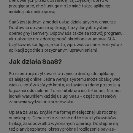
oferowanych przez dostawcę. Najczęściej robi to w
przeglądarce, choć usługa może mieć także aplikację
mobilną lub desktopową.
SaaS jest jednym z modeli usług działających w
chmurze
.
Dostawca utrzymuje aplikację, bazy danych, system
operacyjny i serwery. Odpowiada także za rozwój programu,
aktualizacje oraz dostępność określoną w umowie SLA.
Użytkownik konfiguruje konto, wprowadza dane i korzysta z
aplikacji zgodnie z przyznanymi uprawnieniami.
Jak działa SaaS?
Po rejestracji użytkownik otrzymuje dostęp do aplikacji
działającej online. Jedna wersja systemu może obsługiwać
wielu klientów, których konta, ustawienia i dane pozostają
logicznie oddzielone. To architektura multi-tenant. Nie jest
jednak warunkiem każdej usługi SaaS – część systemów
zapewnia wydzielone środowiska.
Opłata za SaaS zwykle ma formę miesięcznej lub rocznej
subskrypcji. Cena może zależeć od liczby użytkowników,
funkcji, zasobów albo wykonanych operacji. Dostępne są
też plany bezpłatne, okresy próbne i rozliczenie pay-as-