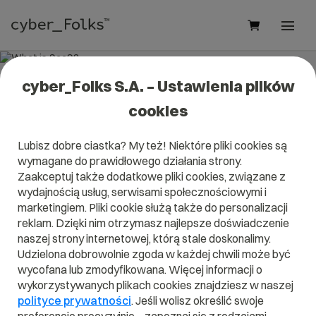
cyber_Folks S.A. – Ustawienia plików
What is SaaS?
cookies
Read what it is
SaaS
in our dictionary.
Lubisz dobre ciastka? My też! Niektóre pliki cookies są
It will help you better understand what exactly it is
SaaS
wymagane do prawidłowego działania strony.
and what is the meaning to you in everyday use.
Zaakceptuj także dodatkowe pliki cookies, związane z
wydajnością usług, serwisami społecznościowymi i
marketingiem. Pliki cookie służą także do personalizacji
reklam. Dzięki nim otrzymasz najlepsze doświadczenie
A
B
C
D
E
F
G
H
I
naszej strony internetowej, którą stale doskonalimy.
Udzielona dobrowolnie zgoda w każdej chwili może być
J
K
L
M
N
O
P
Q
R
wycofana lub zmodyfikowana. Więcej informacji o
wykorzystywanych plikach cookies znajdziesz w naszej
S
T
U
V
W
X
Y
Z
polityce prywatności
. Jeśli wolisz określić swoje