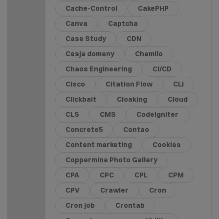
Cache-Control
CakePHP
Canva
Captcha
Case Study
CDN
Cesja domeny
Chamilo
Chaos Engineering
CI/CD
Cisco
Citation Flow
CLI
Clickbait
Cloaking
Cloud
CLS
CMS
CodeIgniter
Concrete5
Contao
Content marketing
Cookies
Coppermine Photo Gallery
CPA
CPC
CPL
CPM
CPV
Crawler
Cron
Cron job
Crontab