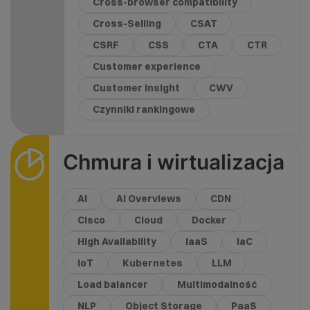
Cross-browser compatibility
Cross-Selling
CSAT
CSRF
CSS
CTA
CTR
Customer experience
Customer Insight
CWV
Czynniki rankingowe
Chmura i wirtualizacja
AI
AI Overviews
CDN
Cisco
Cloud
Docker
High Availability
IaaS
IaC
IoT
Kubernetes
LLM
Load balancer
Multimodalność
NLP
Object Storage
PaaS