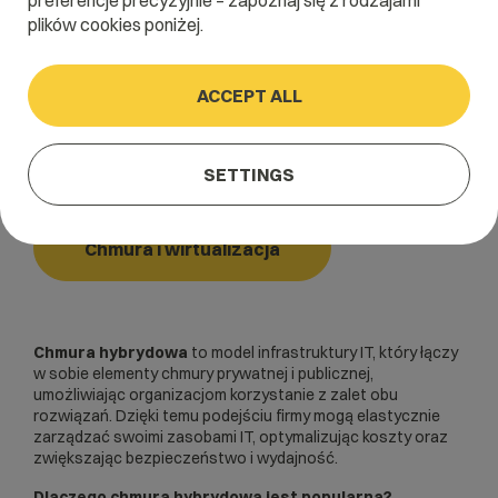
preferencje precyzyjnie – zapoznaj się z rodzajami
plików cookies poniżej.
Home
/
Dictionary
/
Chmura i wirtualizacja
/
Chmura hybrydowa
ACCEPT ALL
Chmura hybrydowa
SETTINGS
Chmura i wirtualizacja
Chmura hybrydowa
to model infrastruktury IT, który łączy
w sobie elementy chmury prywatnej i publicznej,
umożliwiając organizacjom korzystanie z zalet obu
rozwiązań. Dzięki temu podejściu firmy mogą elastycznie
zarządzać swoimi zasobami IT, optymalizując koszty oraz
zwiększając bezpieczeństwo i wydajność.
Dlaczego chmura hybrydowa jest popularna?