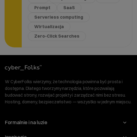
Prompt
SaaS
Serverless computing
Wirtualizacja
Zero-Click Searches
W CyberFolks wierzymy, że technologia powinna być prosta i
dostępna. Dlatego tworzymy narzędzia, które pozwalają
budować strony, rozwijać projekty i zarządzać nimi bez stresu.
Hosting, domeny, bezpieczeństwo — wszystko w jednym miejscu.
Formalnie i na luzie
O nas