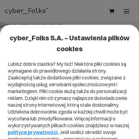
cyber_Folks S.A. – Ustawienia plików
What is Chmura hybrydowa?
cookies
Read what it is
Chmura hybrydowa
in our dictionary.
Lubisz dobre ciastka? My też! Niektóre pliki cookies są
It will help you better understand what exactly it is
Chmura
wymagane do prawidłowego działania strony.
hybrydowa
and what is the meaning to you in everyday
use.
Zaakceptuj także dodatkowe pliki cookies, związane z
wydajnością usług, serwisami społecznościowymi i
marketingiem. Pliki cookie służą także do personalizacji
reklam. Dzięki nim otrzymasz najlepsze doświadczenie
naszej strony internetowej, którą stale doskonalimy.
A
B
C
D
E
F
G
H
I
Udzielona dobrowolnie zgoda w każdej chwili może być
wycofana lub zmodyfikowana. Więcej informacji o
J
K
L
M
N
O
P
Q
R
wykorzystywanych plikach cookies znajdziesz w naszej
S
T
U
V
W
X
Y
Z
polityce prywatności
. Jeśli wolisz określić swoje