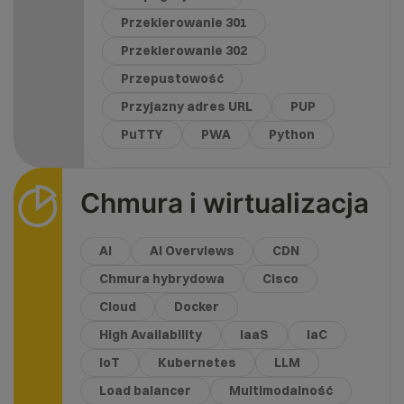
Przekierowanie 301
Przekierowanie 302
Przepustowość
Przyjazny adres URL
PUP
PuTTY
PWA
Python
Chmura i wirtualizacja
AI
AI Overviews
CDN
Chmura hybrydowa
Cisco
Cloud
Docker
High Availability
IaaS
IaC
IoT
Kubernetes
LLM
Load balancer
Multimodalność