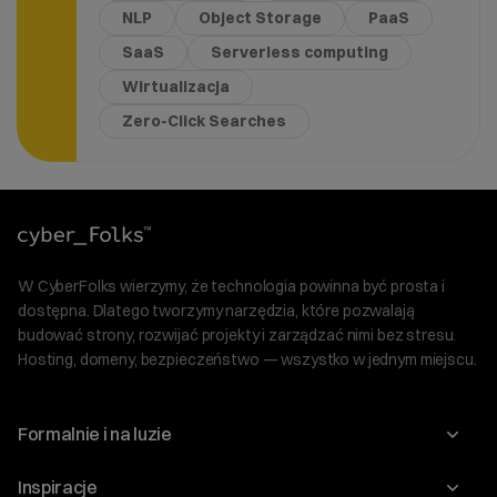
NLP
Object Storage
PaaS
SaaS
Serverless computing
Wirtualizacja
Zero-Click Searches
W CyberFolks wierzymy, że technologia powinna być prosta i
dostępna. Dlatego tworzymy narzędzia, które pozwalają
budować strony, rozwijać projekty i zarządzać nimi bez stresu.
Hosting, domeny, bezpieczeństwo — wszystko w jednym miejscu.
Formalnie i na luzie
O nas
Inspiracje