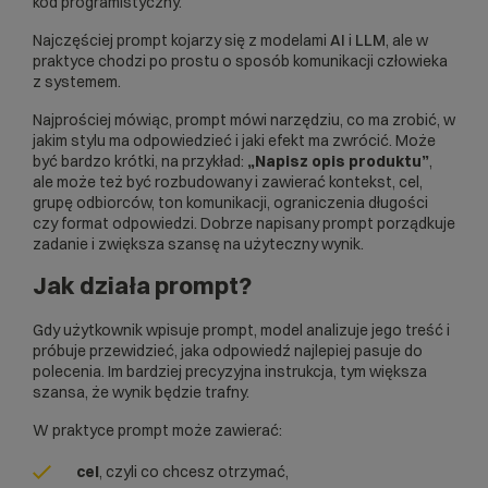
kod programistyczny.
Najczęściej prompt kojarzy się z modelami
AI
i
LLM
, ale w
praktyce chodzi po prostu o sposób komunikacji człowieka
z systemem.
Najprościej mówiąc, prompt mówi narzędziu, co ma zrobić, w
jakim stylu ma odpowiedzieć i jaki efekt ma zwrócić. Może
być bardzo krótki, na przykład:
„Napisz opis produktu”
,
ale może też być rozbudowany i zawierać kontekst, cel,
grupę odbiorców, ton komunikacji, ograniczenia długości
czy format odpowiedzi. Dobrze napisany prompt porządkuje
zadanie i zwiększa szansę na użyteczny wynik.
Jak działa prompt?
Gdy użytkownik wpisuje prompt, model analizuje jego treść i
próbuje przewidzieć, jaka odpowiedź najlepiej pasuje do
polecenia. Im bardziej precyzyjna instrukcja, tym większa
szansa, że wynik będzie trafny.
W praktyce prompt może zawierać:
cel
, czyli co chcesz otrzymać,