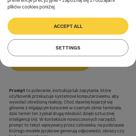
preferencje precyzyjnie – zapoznaj się z rodzajami
plików cookies poniżej.
Home
/
Dictionary
/
Chmura i wirtualizacja
/
Prompt
ACCEPT ALL
Prompt
SETTINGS
Chmura i wirtualizacja
Prompt
to polecenie, instrukcja lub zapytanie, które
użytkownik przekazuje systemowi komputerowemu, aby
wywołać określoną reakcję. Choć dawniej kojarzył się
głównie z migającym kursorem w czarnym oknie terminala,
dziś termin ten zyskał drugą młodość dzięki sztucznej
inteligencji (AI). W kontekście nowoczesnych narzędzi,
prompt to tekst wpisywany przez człowieka, na podstawie
którego modele językowe generują odpowiedzi, obrazy czy