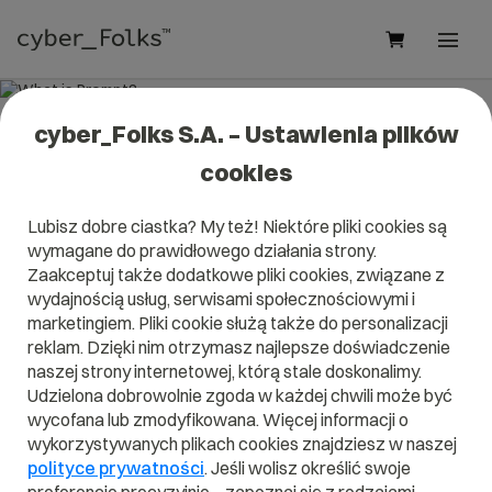
cyber_Folks S.A. – Ustawienia plików
What is Prompt?
cookies
Read what it is
Prompt
in our dictionary.
Lubisz dobre ciastka? My też! Niektóre pliki cookies są
It will help you better understand what exactly it is
Prompt
wymagane do prawidłowego działania strony.
and what is the meaning to you in everyday use.
Zaakceptuj także dodatkowe pliki cookies, związane z
wydajnością usług, serwisami społecznościowymi i
marketingiem. Pliki cookie służą także do personalizacji
reklam. Dzięki nim otrzymasz najlepsze doświadczenie
A
B
C
D
E
F
G
H
I
naszej strony internetowej, którą stale doskonalimy.
Udzielona dobrowolnie zgoda w każdej chwili może być
J
K
L
M
N
O
P
Q
R
wycofana lub zmodyfikowana. Więcej informacji o
wykorzystywanych plikach cookies znajdziesz w naszej
S
T
U
V
W
X
Y
Z
polityce prywatności
. Jeśli wolisz określić swoje