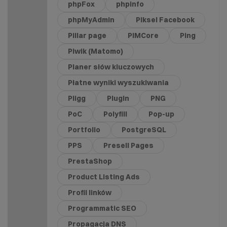
phpFox
phpinfo
phpMyAdmin
Piksel Facebook
Pillar page
PIMCore
Ping
Piwik (Matomo)
Planer słów kluczowych
Płatne wyniki wyszukiwania
Pligg
Plugin
PNG
PoC
Polyfill
Pop-up
Portfolio
PostgreSQL
PPS
Presell Pages
PrestaShop
Product Listing Ads
Profil linków
Programmatic SEO
Propagacja DNS