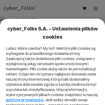
cyber_Folks S.A. – Ustawienia plików
What is PostgreSQL?
cookies
Read what it is
PostgreSQL
in our dictionary.
Lubisz dobre ciastka? My też! Niektóre pliki cookies są
It will help you better understand what exactly it is
wymagane do prawidłowego działania strony.
PostgreSQL
and what is the meaning to you in everyday
use.
Zaakceptuj także dodatkowe pliki cookies, związane z
wydajnością usług, serwisami społecznościowymi i
marketingiem. Pliki cookie służą także do personalizacji
reklam. Dzięki nim otrzymasz najlepsze doświadczenie
naszej strony internetowej, którą stale doskonalimy.
A
B
C
D
E
F
G
H
I
Udzielona dobrowolnie zgoda w każdej chwili może być
wycofana lub zmodyfikowana. Więcej informacji o
J
K
L
M
N
O
P
Q
R
wykorzystywanych plikach cookies znajdziesz w naszej
S
T
U
V
W
X
Y
Z
polityce prywatności
. Jeśli wolisz określić swoje