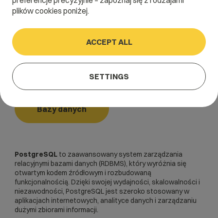
preferencje precyzyjnie – zapoznaj się z rodzajami
plików cookies poniżej.
Home
/
Dictionary
/
Bazy danych
/
PostgreSQL
ACCEPT ALL
PostgreSQL
SETTINGS
Bazy danych
PostgreSQL
to zaawansowany system zarządzania
relacyjnymi bazami danych (RDBMS), który wyróżnia się
otwartym kodem źródłowym i rozbudowaną
funkcjonalnością. Dzięki swojej wydajności, skalowalności i
niezawodności, PostgreSQL jest szeroko stosowany w
aplikacjach internetowych, analityce danych i zarządzaniu
dużymi zbiorami informacji.