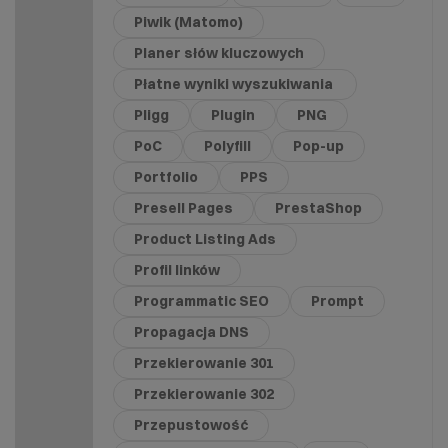
Piwik (Matomo)
Planer słów kluczowych
Płatne wyniki wyszukiwania
Pligg
Plugin
PNG
PoC
Polyfill
Pop-up
Portfolio
PPS
Presell Pages
PrestaShop
Product Listing Ads
Profil linków
Programmatic SEO
Prompt
Propagacja DNS
Przekierowanie 301
Przekierowanie 302
Przepustowość