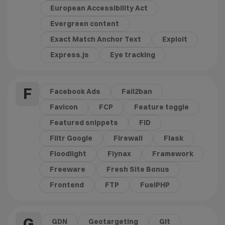
European Accessibility Act
Evergreen content
Exact Match Anchor Text
Exploit
Express.js
Eye tracking
F
Facebook Ads
Fail2ban
Favicon
FCP
Feature toggle
Featured snippets
FID
Filtr Google
Firewall
Flask
Floodlight
Flynax
Framework
Freeware
Fresh Site Bonus
Frontend
FTP
FuelPHP
G
GDN
Geotargeting
Git