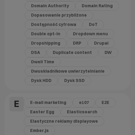
Domain Authority
Domain Rating
Dopasowanie przybliżone
Dostępność cyfrowa
DoT
Double opt-in
Dropdown menu
Dropshipping
DRP
Drupal
DSA
Duplicate content
DW
Dwell Time
Dwuskładnikowe uwierzytelnianie
Dysk HDD
Dysk SSD
E
E-mail marketing
e107
E2E
Easter Egg
Elasticsearch
Elastyczne reklamy displayowe
Ember.js