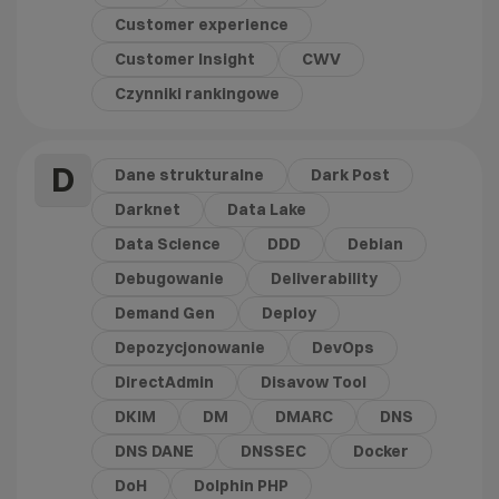
Customer experience
Customer Insight
CWV
Czynniki rankingowe
D
Dane strukturalne
Dark Post
Darknet
Data Lake
Data Science
DDD
Debian
Debugowanie
Deliverability
Demand Gen
Deploy
Depozycjonowanie
DevOps
DirectAdmin
Disavow Tool
DKIM
DM
DMARC
DNS
DNS DANE
DNSSEC
Docker
DoH
Dolphin PHP