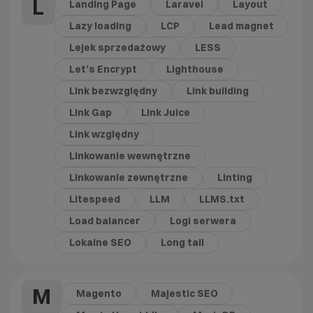
L
Landing Page
Laravel
Layout
Lazy loading
LCP
Lead magnet
Lejek sprzedażowy
LESS
Let’s Encrypt
Lighthouse
Link bezwzględny
Link building
Link Gap
Link Juice
Link względny
Linkowanie wewnętrzne
Linkowanie zewnętrzne
Linting
Litespeed
LLM
LLMS.txt
Load balancer
Logi serwera
Lokalne SEO
Long tail
M
Magento
Majestic SEO