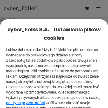
cyber_Folks S.A. – Ustawienia plików
IT Dictionary - Bazy danych
cookies
Lubisz dobre ciastka? My też! Niektóre pliki cookies są
wymagane do prawidłowego działania strony.
Zaakceptuj także dodatkowe pliki cookies, związane z
A
B
C
D
E
F
G
H
I
wydajnością usług, serwisami społecznościowymi i
marketingiem. Pliki cookie służą także do personalizacji
J
K
L
M
N
O
P
Q
R
reklam. Dzięki nim otrzymasz najlepsze doświadczenie
naszej strony internetowej, którą stale doskonalimy.
S
T
U
V
W
X
Y
Z
Udzielona dobrowolnie zgoda w każdej chwili może być
wycofana lub zmodyfikowana. Więcej informacji o
wykorzystywanych plikach cookies znajdziesz w naszej
polityce prywatności
. Jeśli wolisz określić swoje