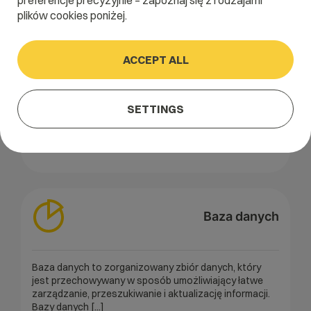
preferencje precyzyjnie – zapoznaj się z rodzajami
plików cookies poniżej.
Apache Kafka
ACCEPT ALL
Apache Kafka to otwartoźródłowa platforma do
przesyłania danych w czasie rzeczywistym,
zaprojektowana do przetwarzania ogromnych ilości
SETTINGS
informacji w sposób wydajny [...]
Read the entire entry about
Apache Kafka
Baza danych
Baza danych to zorganizowany zbiór danych, który
jest przechowywany w sposób umożliwiający łatwe
zarządzanie, przeszukiwanie i aktualizację informacji.
Bazy danych [...]