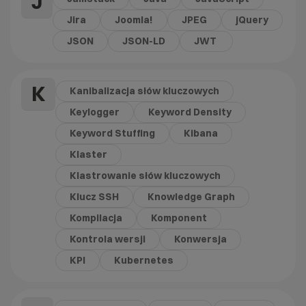
J
Jira
Joomla!
JPEG
jQuery
JSON
JSON-LD
JWT
K
Kanibalizacja słów kluczowych
Keylogger
Keyword Density
Keyword Stuffing
Kibana
Klaster
Klastrowanie słów kluczowych
Klucz SSH
Knowledge Graph
Kompilacja
Komponent
Kontrola wersji
Konwersja
KPI
Kubernetes