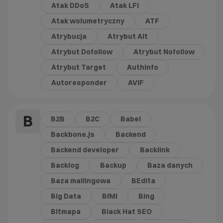
Atak DDoS
Atak LFI
Atak wolumetryczny
ATF
Atrybucja
Atrybut Alt
Atrybut Dofollow
Atrybut Nofollow
Atrybut Target
Authinfo
Autoresponder
AVIF
B
B2B
B2C
Babel
Backbone.js
Backend
Backend developer
Backlink
Backlog
Backup
Baza danych
Baza mailingowa
BEdita
Big Data
BIMI
Bing
Bitmapa
Black Hat SEO