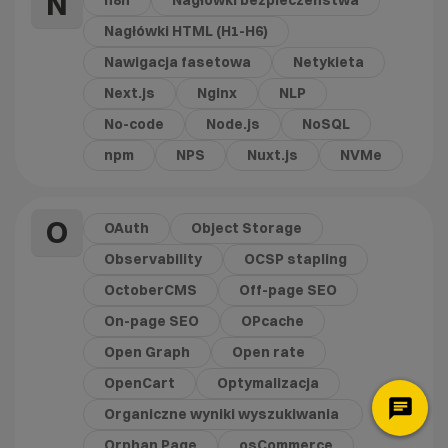
N
n8n
Nagłówki bezpieczeństwa
Nagłówki HTML (H1-H6)
Nawigacja fasetowa
Netykieta
Next.js
Nginx
NLP
No-code
Node.js
NoSQL
npm
NPS
Nuxt.js
NVMe
O
OAuth
Object Storage
Observability
OCSP stapling
OctoberCMS
Off-page SEO
On-page SEO
OPcache
Open Graph
Open rate
OpenCart
Optymalizacja
Organiczne wyniki wyszukiwania
Orphan Page
osCommerce