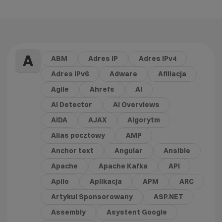
A
ABM
Adres IP
Adres IPv4
Adres IPv6
Adware
Afiliacja
Agile
Ahrefs
AI
AI Detector
AI Overviews
AIDA
AJAX
Algorytm
Alias pocztowy
AMP
Anchor text
Angular
Ansible
Apache
Apache Kafka
API
Apilo
Aplikacja
APM
ARC
Artykuł Sponsorowany
ASP.NET
Assembly
Asystent Google