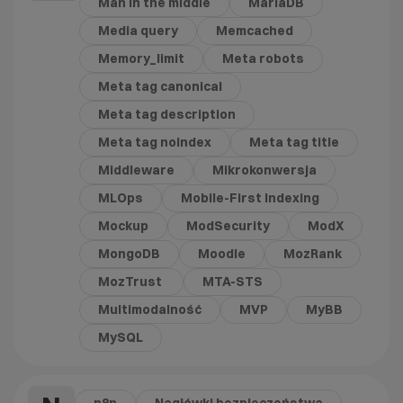
Man in the middle
MariaDB
Media query
Memcached
Memory_limit
Meta robots
Meta tag canonical
Meta tag description
Meta tag noindex
Meta tag title
Middleware
Mikrokonwersja
MLOps
Mobile-First Indexing
Mockup
ModSecurity
ModX
MongoDB
Moodle
MozRank
MozTrust
MTA-STS
Multimodalność
MVP
MyBB
MySQL