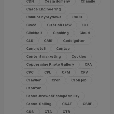
CDN
Cesja domeny
Chamilo
Chaos Engineering
Chmura hybrydowa
CI/CD
Cisco
Citation Flow
CLI
Clickbait
Cloaking
Cloud
CLS
CMS
CodeIgniter
Concrete5
Contao
Content marketing
Cookies
Coppermine Photo Gallery
CPA
CPC
CPL
CPM
CPV
Crawler
Cron
Cron job
Crontab
Cross-browser compatibility
Cross-Selling
CSAT
CSRF
CSS
CTA
CTR