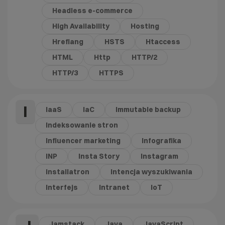
Headless e-commerce
High Availability
Hosting
Hreflang
HSTS
Htaccess
HTML
Http
HTTP/2
HTTP/3
HTTPS
I
IaaS
IaC
Immutable backup
Indeksowanie stron
Influencer marketing
Infografika
INP
Insta Story
Instagram
Installatron
Intencja wyszukiwania
Interfejs
Intranet
IoT
Jamstack
Java
JavaScript