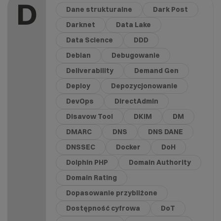
D
Dane strukturalne
Dark Post
Darknet
Data Lake
Data Science
DDD
Debian
Debugowanie
Deliverability
Demand Gen
Deploy
Depozycjonowanie
DevOps
DirectAdmin
Disavow Tool
DKIM
DM
DMARC
DNS
DNS DANE
DNSSEC
Docker
DoH
Dolphin PHP
Domain Authority
Domain Rating
Dopasowanie przybliżone
Dostępność cyfrowa
DoT