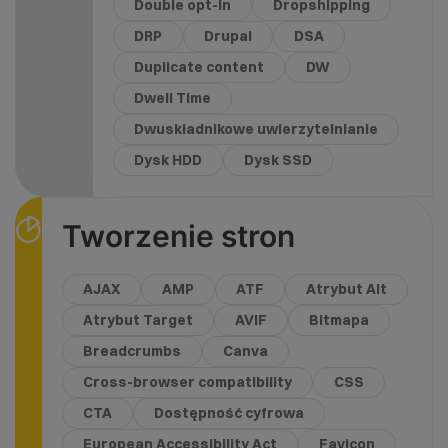
Double opt-in
Dropshipping
DRP
Drupal
DSA
Duplicate content
DW
Dwell Time
Dwuskładnikowe uwierzytelnianie
Dysk HDD
Dysk SSD
Tworzenie stron
AJAX
AMP
ATF
Atrybut Alt
Atrybut Target
AVIF
Bitmapa
Breadcrumbs
Canva
Cross-browser compatibility
CSS
CTA
Dostępność cyfrowa
European Accessibility Act
Favicon