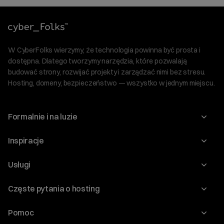
W CyberFolks wierzymy, że technologia powinna być prosta i
dostępna. Dlatego tworzymy narzędzia, które pozwalają
budować strony, rozwijać projekty i zarządzać nimi bez stresu.
Hosting, domeny, bezpieczeństwo — wszystko w jednym miejscu.
Formalnie i na luzie
O nas
Inspiracje
Relacje inwestorskie
Blog
Usługi
Program Korzyści dla Inwestorów
Słownik IT
Domeny
Regulaminy i specyfikacje
Częste pytania o hosting
WordPress
Certyfikaty SSL
Raporty i dokumenty
Jak przenieść stronę?
Audyt stron
Pomoc
Hosting www
Cennik domen