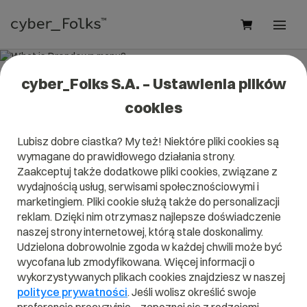
cyber_Folks S.A. – Ustawienia plików
What is Dropdown menu?
cookies
Read what it is
Dropdown menu
in our dictionary.
Lubisz dobre ciastka? My też! Niektóre pliki cookies są
It will help you better understand what exactly it is
wymagane do prawidłowego działania strony.
Dropdown menu
and what is the meaning to you in
everyday use.
Zaakceptuj także dodatkowe pliki cookies, związane z
wydajnością usług, serwisami społecznościowymi i
marketingiem. Pliki cookie służą także do personalizacji
reklam. Dzięki nim otrzymasz najlepsze doświadczenie
naszej strony internetowej, którą stale doskonalimy.
A
B
C
D
E
F
G
H
I
Udzielona dobrowolnie zgoda w każdej chwili może być
wycofana lub zmodyfikowana. Więcej informacji o
J
K
L
M
N
O
P
Q
R
wykorzystywanych plikach cookies znajdziesz w naszej
S
T
U
V
W
X
Y
Z
polityce prywatności
. Jeśli wolisz określić swoje