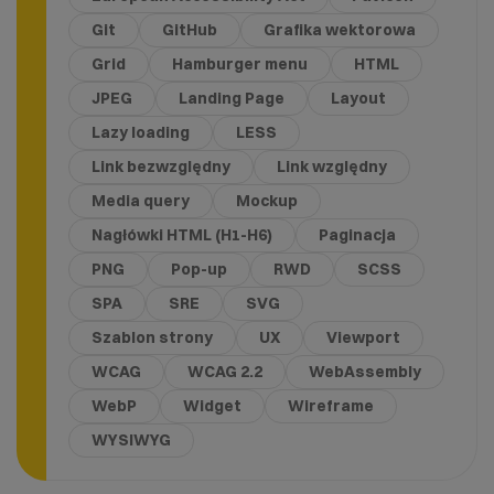
Git
GitHub
Grafika wektorowa
Grid
Hamburger menu
HTML
JPEG
Landing Page
Layout
Lazy loading
LESS
Link bezwzględny
Link względny
Media query
Mockup
Nagłówki HTML (H1-H6)
Paginacja
PNG
Pop-up
RWD
SCSS
SPA
SRE
SVG
Szablon strony
UX
Viewport
WCAG
WCAG 2.2
WebAssembly
WebP
Widget
Wireframe
WYSIWYG