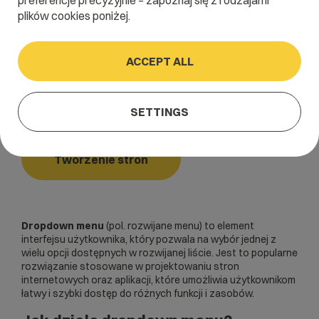
preferencje precyzyjnie – zapoznaj się z rodzajami
plików cookies poniżej.
Home
/
Dictionary
/
Tworzenie stron
/
Dropdown menu
ACCEPT ALL
Dropdown menu
SETTINGS
Tworzenie stron
Dropdown menu
(pol. rozwijane menu) to element
interfejsu użytkownika, który pozwala na wybór jednej z
wielu opcji dostępnych w rozwijanej liście. Jest to popularne
rozwiązanie stosowane w projektowaniu stron
internetowych oraz aplikacji, które umożliwia użytkownikom
łatwy i szybki dostęp do różnych funkcji i zasobów.