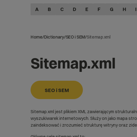
A
B
C
D
E
F
G
H
I
Home
/
Dictionary
/
SEO i SEM
/
Sitemap.xml
Sitemap.xml
SEO i SEM
Sitemap.xml jest plikiem XML zawierającym strukturaln
wyszukiwarek internetowych. Służy on jako mapa str
zaindeksować i zrozumieć strukturę witryny oraz ziden
Główne cele sitemap.xml to: