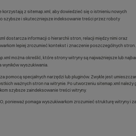
 korzystają z sitemap.xml, aby dowiedzieć się o istnieniu nowych
 to szybsze i skuteczniejsze indeksowanie treści przez roboty
l dostarcza informacji o hierarchii stron, relacji między nimi oraz
iwarkom lepiej zrozumieć kontekst i znaczenie poszczególnych stron.
.xml można określić, które strony witryny są najważniejsze lub najb
ia wyników wyszukiwania.
 za pomocą specjalnych narzędzi lub
pluginów
. Zwykle jest umieszcza
stkich ważnych stron na witrynie. Po utworzeniu sitemap.xml należy 
kom szybsze zaindeksowanie treści witryny.
SEO, ponieważ pomaga wyszukiwarkom zrozumieć strukturę witryny i z