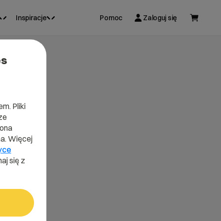
Inspiracje
Pomoc
Zaloguj się
es
m. Pliki
ze
lona
a. Więcej
yce
aj się z