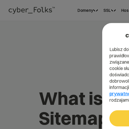
Domeny
SSL
Hos
c
Lubisz do
prawidłow
związane 
cookie sł
doświadcz
dobrowoln
informacj
What is
prywatn
rodzajami
Sitemap.x