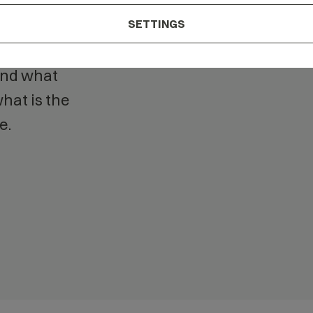
 our
SETTINGS
tand what
hat is the
e.