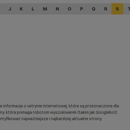
J
K
L
M
N
O
P
Q
R
S
e informacje o witrynie internetowej, które są przeznaczone dla
ony, która pomaga robotom wyszukiwarek (takim jak
Googlebot
)
tyfikować najważniejsze i najbardziej aktualne strony.