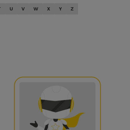
T
U
V
W
X
Y
Z