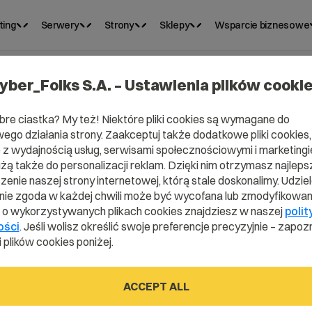
ting
Serwery
Strony
Sklepy
Wsparcie biznesowe
yber_Folks S.A. – Ustawienia plików cooki
bre ciastka? My też! Niektóre pliki cookies są wymagane do
ego działania strony. Zaakceptuj także dodatkowe pliki cookies,
z wydajnością usług, serwisami społecznościowymi i marketingie
użą także do personalizacji reklam. Dzięki nim otrzymasz najleps
enie naszej strony internetowej, którą stale doskonalimy. Udzie
ie zgoda w każdej chwili może być wycofana lub zmodyfikowan
i o wykorzystywanych plikach cookies znajdziesz w naszej
polit
ości
. Jeśli wolisz określić swoje preferencje precyzyjnie – zapozn
 plików cookies poniżej.
ml?
ACCEPT ALL