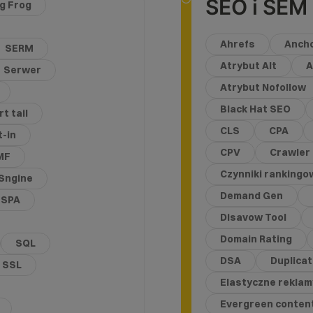
SEO i SEM
g Frog
Ahrefs
Ancho
SERM
Atrybut Alt
A
Serwer
Atrybut Nofollow
Black Hat SEO
t tail
CLS
CPA
t-in
CPV
Crawler
MF
Czynniki rankingo
Sngine
Demand Gen
SPA
Disavow Tool
Domain Rating
SQL
DSA
Duplica
SSL
Elastyczne reklam
Evergreen conten