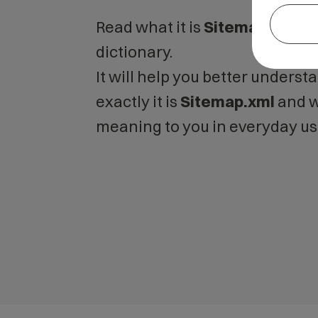
Read what it is
Sitemap.xml
in
dictionary.
It will help you better unders
exactly it is
Sitemap.xml
and w
meaning to you in everyday us