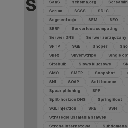
S
SaaS
schema.org
Screamin
Scrum
SCSS
SDLC
Segmentacja
SEM
SEO
SERP
Serverless computing
Serwer DNS
Serwer zarządzany
SFTP
SGE
Shoper
Shor
Silex
SilverStripe
Single op
Sitebulb
Słowo kluczowe
S
SMO
SMTP
Snapshot
SNI
SOAP
Soft bounce
Spear phishing
SPF
Split-horizon DNS
Spring Boot
SQL Injection
SRE
SSH
Strategie ustalania stawek
Strona internetowa
Subdomena