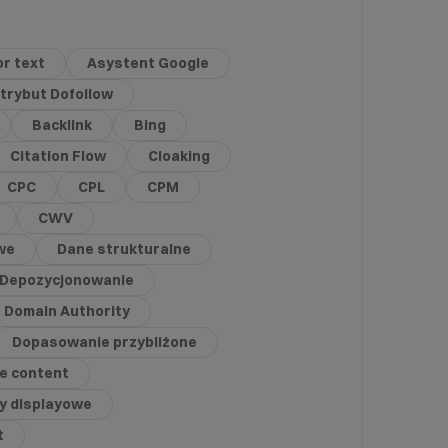
r text
Asystent Google
trybut Dofollow
Backlink
Bing
Citation Flow
Cloaking
CPC
CPL
CPM
CWV
we
Dane strukturalne
Depozycjonowanie
Domain Authority
Dopasowanie przybliżone
te content
y displayowe
t