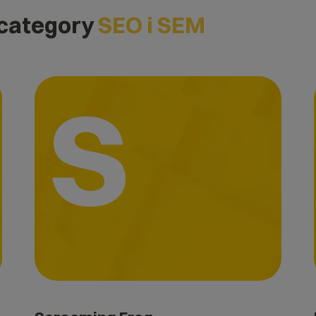
 category
SEO i SEM
S