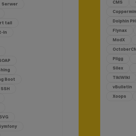
CMS
Serwer
Coppermin
Dolphin P
t tail
Flynax
t-in
ModX
OctoberC
Pligg
SOAP
Silex
shing
TikiWiki
ng Boot
vBulletin
SSH
Xoops
SVG
Symfony