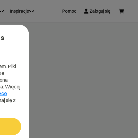
Inspiracje
Pomoc
Zaloguj się
es
m. Pliki
ze
lona
a. Więcej
yce
aj się z