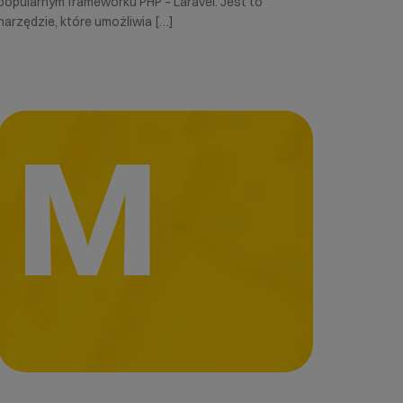
popularnym frameworku PHP – Laravel. Jest to
narzędzie, które umożliwia […]
M