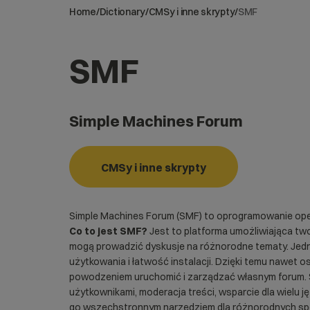
Home
/
Dictionary
/
CMSy i inne skrypty
/
SMF
SMF
Simple Machines Forum
CMSy i inne skrypty
Simple Machines Forum (SMF) to oprogramowanie ope
Co to jest SMF?
Jest to platforma umożliwiająca two
mogą prowadzić dyskusje na różnorodne tematy. Jed
użytkowania i łatwość instalacji. Dzięki temu nawet
powodzeniem uruchomić i zarządzać własnym forum. SM
użytkownikami, moderacja treści, wsparcie dla wielu j
go wszechstronnym narzędziem dla różnorodnych spo