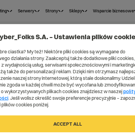
ting
Serwery
Strony
Sklepy
Wsparcie biznesowe
yber_Folks S.A. – Ustawienia plików cooki
bre ciastka? My też! Niektóre pliki cookies są wymagane do
ego działania strony. Zaakceptuj także dodatkowe pliki cookies,
z wydajnością usług, serwisami społecznościowymi i marketingie
użą także do personalizacji reklam. Dzięki nim otrzymasz najleps
enie naszej strony internetowej, którą stale doskonalimy. Udzie
ie zgoda w każdej chwili może być wycofana lub zmodyfikowan
i o wykorzystywanych plikach cookies znajdziesz w naszej
polit
MF?
ości
. Jeśli wolisz określić swoje preferencje precyzyjnie – zapozn
 plików cookies poniżej.
ACCEPT ALL
ionary.