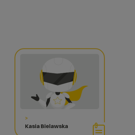
>
Kasia Bielawska