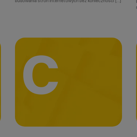
budowania stron internetowych bez konieczności […]
C