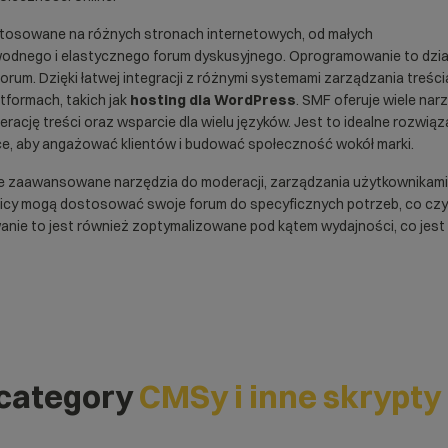
osowane na różnych stronach internetowych, od małych
wodnego i elastycznego forum dyskusyjnego. Oprogramowanie to dział
orum. Dzięki łatwej integracji z różnymi systemami zarządzania treścią
tformach, takich jak
hosting dla WordPress
. SMF oferuje wiele na
erację treści oraz wsparcie dla wielu języków. Jest to idealne rozwi
e, aby angażować klientów i budować społeczność wokół marki.
 zaawansowane narzędzia do moderacji, zarządzania użytkownikami ora
wnicy mogą dostosować swoje forum do specyficznych potrzeb, co cz
wanie to jest również zoptymalizowane pod kątem wydajności, co jest
 category
CMSy i inne skrypty