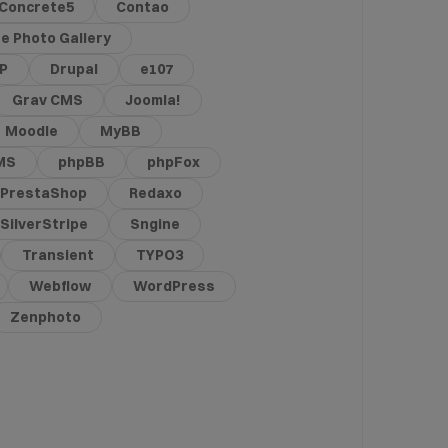
Concrete5
Contao
e Photo Gallery
HP
Drupal
e107
Grav CMS
Joomla!
Moodle
MyBB
MS
phpBB
phpFox
PrestaShop
Redaxo
SilverStripe
Sngine
Transient
TYPO3
Webflow
WordPress
Zenphoto