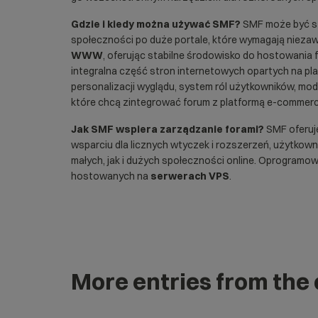
Gdzie i kiedy można używać SMF?
SMF może być st
społeczności po duże portale, które wymagają nieza
WWW
, oferując stabilne środowisko do hostowania f
integralna część stron internetowych opartych na pla
personalizacji wyglądu, system ról użytkowników, mod
które chcą zintegrować forum z platformą e-commerc
Jak SMF wspiera zarządzanie forami?
SMF oferuje
wsparciu dla licznych wtyczek i rozszerzeń, użytko
małych, jak i dużych społeczności online. Oprogramo
hostowanych na
serwerach VPS
.
More entries from the