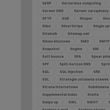
SERP
Serverless computing
Serwer DNS
Serwer zarządzany
SFTP
SGE
Shoper
Shor
Silex
SilverStripe
Single op
Sitebulb
Sitemap.xml
Słowo kluczowe
SMO
SMTP
Snapshot
Sngine
SNI
Soft bounce
SPA
Spear phi
SPF
Split-horizon DNS
Spri
SQL
SQL Injection
SRE
SSL
Strategie ustalania stawek
Strona internetowa
Subdomena
Supplemental index
Svelte
Swipe up
SWL
SWOT
Szablon e-mail
Szablon strony