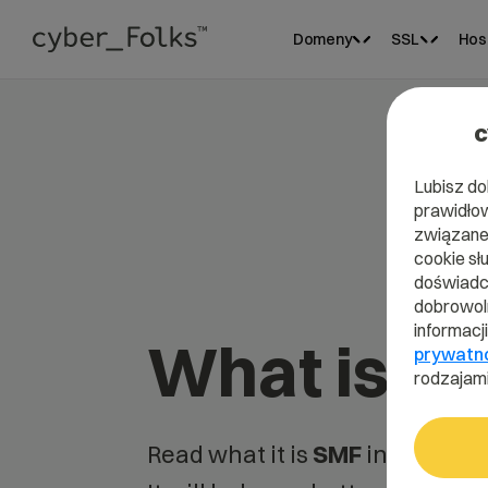
Domeny
SSL
Hos
c
Lubisz do
prawidłow
związane 
cookie sł
doświadcz
dobrowoln
informacj
What is S
prywatn
rodzajami
Read what it is
SMF
in our dict