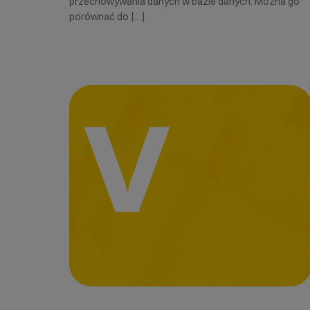
przechowywania danych w bazie danych. Można go
porównać do […]
V