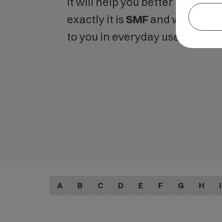
It will help you better unders
exactly it is
SMF
and what is t
to you in everyday use.
A
B
C
D
E
F
G
H
I