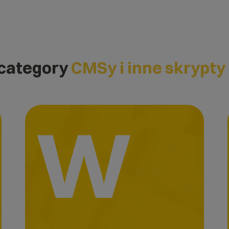
 category
CMSy i inne skrypty
W