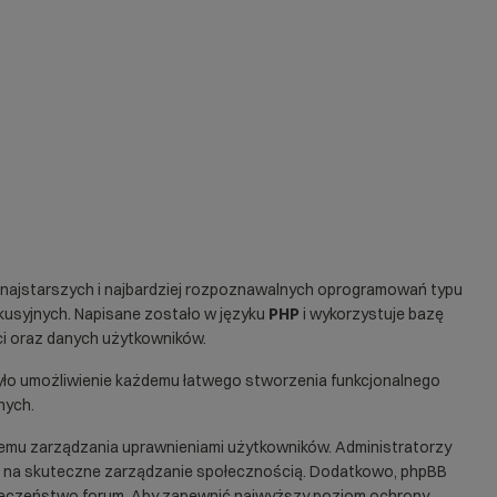
 z najstarszych i najbardziej rozpoznawalnych oprogramowań typu
usyjnych. Napisane zostało w języku
PHP
i wykorzystuje bazę
ci oraz danych użytkowników.
było umożliwienie każdemu łatwego stworzenia funkcjonalnego
nych.
emu zarządzania uprawnieniami użytkowników. Administratorzy
 na skuteczne zarządzanie społecznością. Dodatkowo, phpBB
pieczeństwo forum. Aby zapewnić najwyższy poziom ochrony