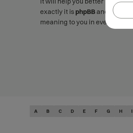
It will help you better unders
exactly it is
phpBB
and what is
meaning to you in everyday us
A
B
C
D
E
F
G
H
I