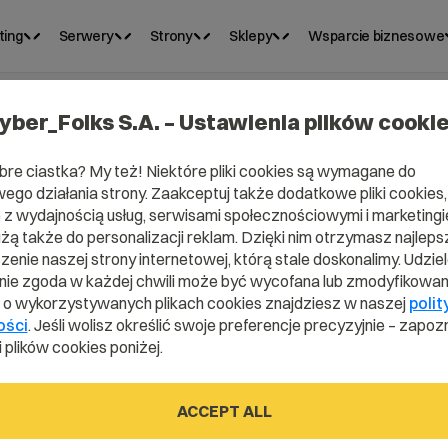
ting
Serwery
Strony
Sklepy
Wsparcie biznesowe
yber_Folks S.A. – Ustawienia plików cooki
bre ciastka? My też! Niektóre pliki cookies są wymagane do
ego działania strony. Zaakceptuj także dodatkowe pliki cookies,
z wydajnością usług, serwisami społecznościowymi i marketingie
użą także do personalizacji reklam. Dzięki nim otrzymasz najleps
enie naszej strony internetowej, którą stale doskonalimy. Udzie
ie zgoda w każdej chwili może być wycofana lub zmodyfikowan
i o wykorzystywanych plikach cookies znajdziesz w naszej
polit
hpBB?
ości
. Jeśli wolisz określić swoje preferencje precyzyjnie – zapozn
 plików cookies poniżej.
ACCEPT ALL
ctionary.