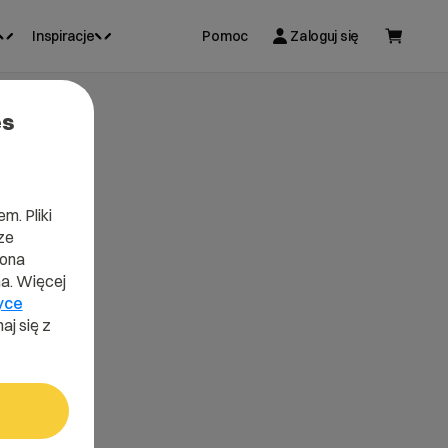
Inspiracje
Pomoc
Zaloguj się
es
m. Pliki
ze
lona
a. Więcej
yce
aj się z