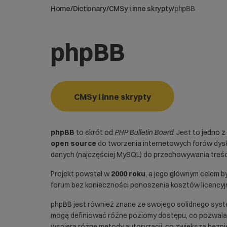
Home
/
Dictionary
/
CMSy i inne skrypty
/
phpBB
phpBB
CMSy i inne skrypty
phpBB
to skrót od
PHP Bulletin Board
. Jest to jedno
open source
do tworzenia internetowych forów dysk
danych (najczęściej
MySQL
) do przechowywania treś
Projekt powstał w
2000 roku
, a jego głównym celem 
forum bez konieczności ponoszenia kosztów licencyj
phpBB jest również znane ze swojego solidnego syst
mogą definiować różne poziomy dostępu, co pozwala
wspiera różne metody autoryzacji, co zwiększa bez