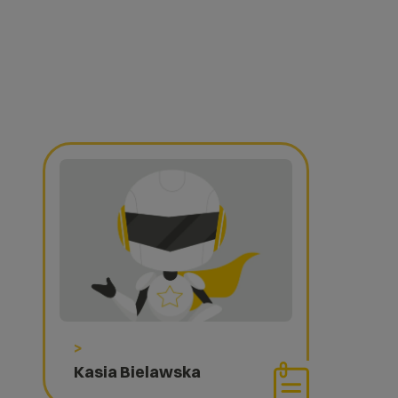
>
Kasia Bielawska