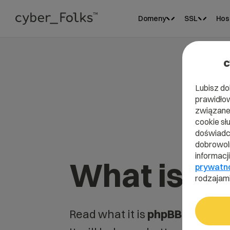
Domeny
SSL
Hos
c
Lubisz do
prawidłow
związane 
cookie sł
doświadcz
dobrowoln
informacj
What is p
prywatn
rodzajami
Read what it is
phpBB
in our di