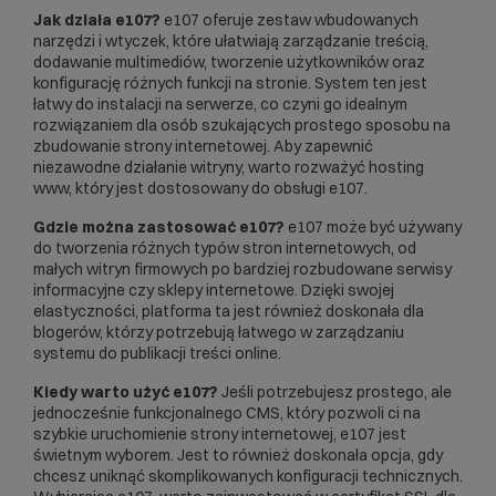
Jak działa e107?
e107 oferuje zestaw wbudowanych
narzędzi i wtyczek, które ułatwiają zarządzanie treścią,
dodawanie multimediów, tworzenie użytkowników oraz
konfigurację różnych funkcji na stronie. System ten jest
łatwy do instalacji na serwerze, co czyni go idealnym
rozwiązaniem dla osób szukających prostego sposobu na
zbudowanie strony internetowej. Aby zapewnić
niezawodne działanie witryny, warto rozważyć
hosting
www
, który jest dostosowany do obsługi e107.
Gdzie można zastosować e107?
e107 może być używany
do tworzenia różnych typów stron internetowych, od
małych witryn firmowych po bardziej rozbudowane serwisy
informacyjne czy
sklepy internetowe
. Dzięki swojej
elastyczności, platforma ta jest również doskonała dla
blogerów, którzy potrzebują łatwego w zarządzaniu
systemu do publikacji treści online.
Kiedy warto użyć e107?
Jeśli potrzebujesz prostego, ale
jednocześnie funkcjonalnego CMS, który pozwoli ci na
szybkie uruchomienie strony internetowej, e107 jest
świetnym wyborem. Jest to również doskonała opcja, gdy
chcesz uniknąć skomplikowanych konfiguracji technicznych.