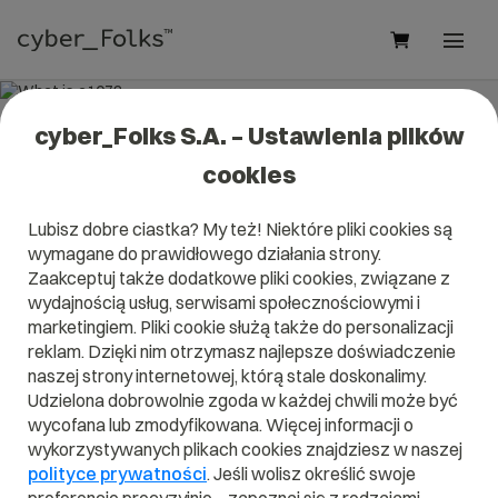
cyber_Folks S.A. – Ustawienia plików
What is e107?
cookies
Read what it is
e107
in our dictionary.
Lubisz dobre ciastka? My też! Niektóre pliki cookies są
It will help you better understand what exactly it is
e107
and
wymagane do prawidłowego działania strony.
what is the meaning to you in everyday use.
Zaakceptuj także dodatkowe pliki cookies, związane z
wydajnością usług, serwisami społecznościowymi i
marketingiem. Pliki cookie służą także do personalizacji
reklam. Dzięki nim otrzymasz najlepsze doświadczenie
A
B
C
D
E
F
G
H
I
naszej strony internetowej, którą stale doskonalimy.
Udzielona dobrowolnie zgoda w każdej chwili może być
J
K
L
M
N
O
P
Q
R
wycofana lub zmodyfikowana. Więcej informacji o
wykorzystywanych plikach cookies znajdziesz w naszej
S
T
U
V
W
X
Y
Z
polityce prywatności
. Jeśli wolisz określić swoje