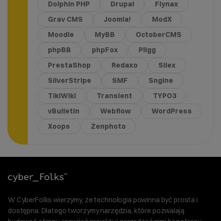
Dolphin PHP
Drupal
Flynax
Grav CMS
Joomla!
ModX
Moodle
MyBB
OctoberCMS
phpBB
phpFox
Pligg
PrestaShop
Redaxo
Silex
SilverStripe
SMF
Sngine
TikiWiki
Transient
TYPO3
vBulletin
Webflow
WordPress
Xoops
Zenphoto
W CyberFolks wierzymy, że technologia powinna być prosta i
dostępna. Dlatego tworzymy narzędzia, które pozwalają