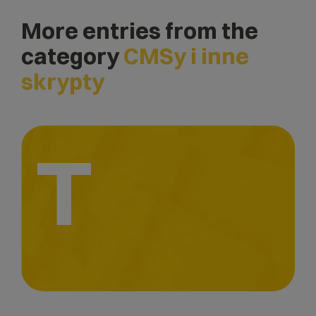
More entries from the
category
CMSy i inne
skrypty
T