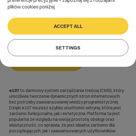
preferencje precyzyjnie – zapoznaj się z rodzajami
plików cookies poniżej.
Home
/
Dictionary
/
CMSy i inne skrypty
/
e107
ACCEPT ALL
e107
SETTINGS
CMSy i inne skrypty
e107
to darmowy system zarządzania treścią
(CMS
), który
umożliwia tworzenie dynamicznych stron internetowych
bez potrzeby zaawansowanej wiedzy programistycznej.
Dzięki e107 możesz szybko uruchomić witrynę, która jest
zarówno funkcjonalna, jak i estetyczna. Platforma ta jest
popularna ze względu na swoją prostotę obsługi oraz
elastyczność, co sprawia, że jest idealna zarówno dla
początkujących, jak i zaawansowanych użytkowników.