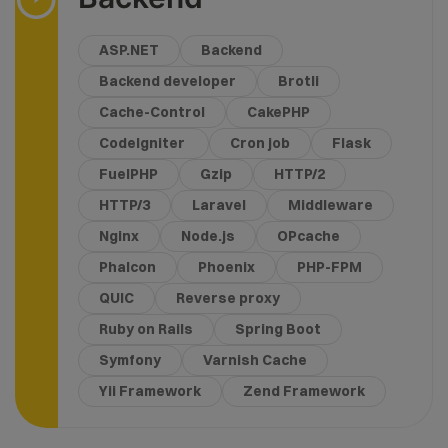
ASP.NET
Backend
Backend developer
Brotli
Cache-Control
CakePHP
CodeIgniter
Cron job
Flask
FuelPHP
Gzip
HTTP/2
HTTP/3
Laravel
Middleware
Nginx
Node.js
OPcache
Phalcon
Phoenix
PHP-FPM
QUIC
Reverse proxy
Ruby on Rails
Spring Boot
Symfony
Varnish Cache
Yii Framework
Zend Framework