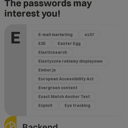
The passwords may
interest you!
E
E-mail marketing
e107
E2E
Easter Egg
Elasticsearch
Elastyczne reklamy displayowe
Ember.js
European Accessibility Act
Evergreen content
Exact Match Anchor Text
Exploit
Eye tracking
Backend