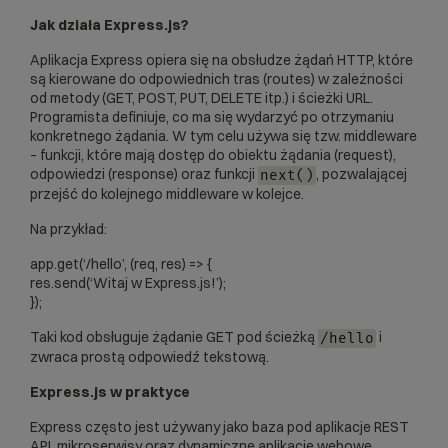
Jak działa Express.js?
Aplikacja Express opiera się na obsłudze żądań HTTP, które
są kierowane do odpowiednich tras (routes) w zależności
od metody (GET, POST, PUT, DELETE itp.) i ścieżki URL.
Programista definiuje, co ma się wydarzyć po otrzymaniu
konkretnego żądania. W tym celu używa się tzw. middleware
– funkcji, które mają dostęp do obiektu żądania (request),
odpowiedzi (response) oraz funkcji
, pozwalającej
next()
przejść do kolejnego middleware w kolejce.
Na przykład:
app.get(‘/hello’, (req, res) => {
res.send(‘Witaj w Express.js!’);
});
Taki kod obsługuje żądanie GET pod ścieżką
i
/hello
zwraca prostą odpowiedź tekstową.
Express.js w praktyce
Express często jest używany jako baza pod aplikacje REST
API, mikroserwisy oraz dynamiczne aplikacje webowe.