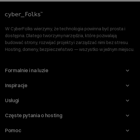
W CyberFolks wierzymy, że technologia powinna być prosta i
dostępna. Dlatego tworzymy narzędzia, które pozwalają
budować strony, rozwijać projekty i zarządzać nimi bez stresu.
Hosting, domeny, bezpieczeństwo — wszystko w jednym miejscu.
Formalnie i na luzie
O nas
Inspiracje
Relacje inwestorskie
Blog
Usługi
Program Korzyści dla Inwestorów
Słownik IT
Domeny
Regulaminy i specyfikacje
Częste pytania o hosting
WordPress
Certyfikaty SSL
Raporty i dokumenty
Jak przenieść stronę?
Audyt stron
Pomoc
Hosting www
Cennik domen
Witaj! Jestem robo_Folks.
Jak przenieść domenę?