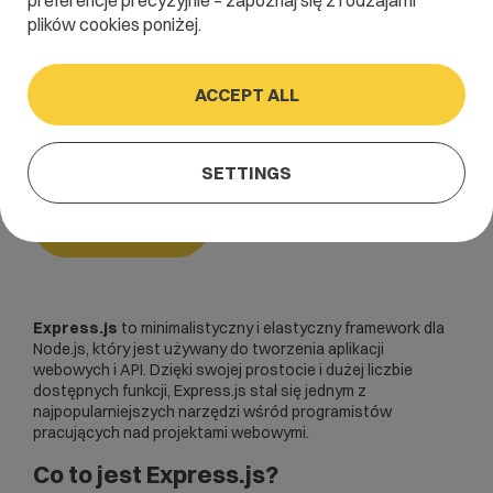
preferencje precyzyjnie – zapoznaj się z rodzajami
plików cookies poniżej.
Home
/
Dictionary
/
Backend
/
Express.js
ACCEPT ALL
Express.js
SETTINGS
Backend
Express.js
to minimalistyczny i elastyczny
framework
dla
Node.js, który jest używany do tworzenia aplikacji
webowych i API. Dzięki swojej prostocie i dużej liczbie
dostępnych funkcji, Express.js stał się jednym z
najpopularniejszych narzędzi wśród programistów
pracujących nad projektami webowymi.
Co to jest Express.js?