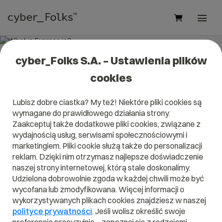
cyber_Folks S.A. – Ustawienia plików
What is Express.js?
cookies
Read what it is
Express.js
in our dictionary.
Lubisz dobre ciastka? My też! Niektóre pliki cookies są
It will help you better understand what exactly it is
wymagane do prawidłowego działania strony.
Express.js
and what is the meaning to you in everyday use.
Zaakceptuj także dodatkowe pliki cookies, związane z
wydajnością usług, serwisami społecznościowymi i
marketingiem. Pliki cookie służą także do personalizacji
reklam. Dzięki nim otrzymasz najlepsze doświadczenie
A
B
C
D
E
F
G
H
I
naszej strony internetowej, którą stale doskonalimy.
Udzielona dobrowolnie zgoda w każdej chwili może być
J
K
L
M
N
O
P
Q
R
wycofana lub zmodyfikowana. Więcej informacji o
wykorzystywanych plikach cookies znajdziesz w naszej
S
T
U
V
W
X
Y
Z
polityce prywatności
. Jeśli wolisz określić swoje