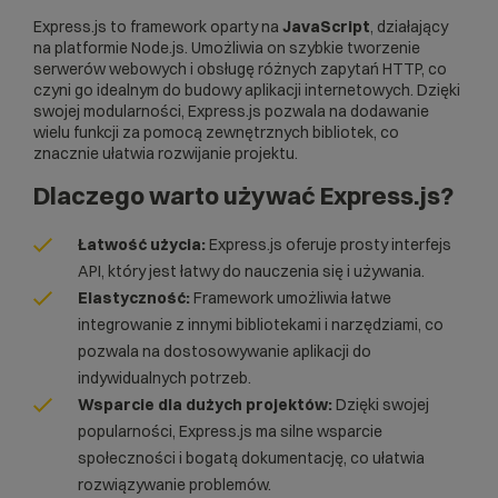
Express.js to framework oparty na
JavaScript
, działający
na platformie
Node.js
. Umożliwia on szybkie tworzenie
serwerów webowych i obsługę różnych zapytań
HTTP
, co
czyni go idealnym do budowy aplikacji internetowych. Dzięki
swojej modularności, Express.js pozwala na dodawanie
wielu funkcji za pomocą zewnętrznych bibliotek, co
znacznie ułatwia rozwijanie projektu.
Dlaczego warto używać Express.js?
Łatwość użycia:
Express.js oferuje prosty interfejs
API
, który jest łatwy do nauczenia się i używania.
Elastyczność:
Framework umożliwia łatwe
integrowanie z innymi bibliotekami i narzędziami, co
pozwala na dostosowywanie aplikacji do
indywidualnych potrzeb.
Wsparcie dla dużych projektów:
Dzięki swojej
popularności, Express.js ma silne wsparcie
społeczności i bogatą dokumentację, co ułatwia
rozwiązywanie problemów.