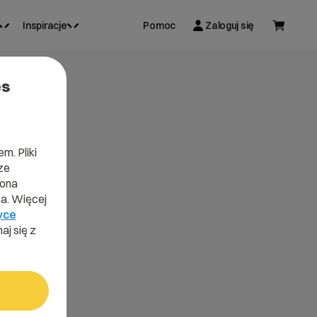
Inspiracje
Pomoc
Zaloguj się
es
m. Pliki
ze
lona
a. Więcej
yce
aj się z