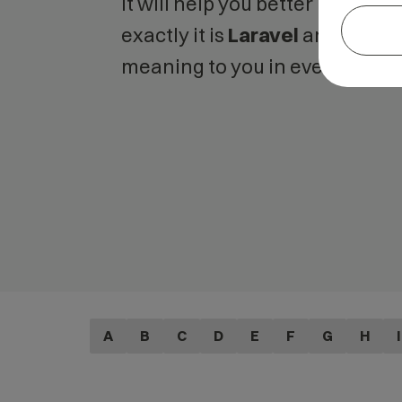
It will help you better unders
exactly it is
Laravel
and what i
meaning to you in everyday us
A
B
C
D
E
F
G
H
I