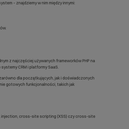
ystem – znajdziemy w nim między innymi:
tów.
jednym z najczęściej używanych frameworków PHP na
ne systemy CRM i platformy SaaS.
arówno dla początkujących, jak i doświadczonych
nie gotowych funkcjonalności, takich jak
njection, cross-site scripting (
XSS
) czy cross-site