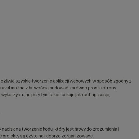
ożliwia szybkie tworzenie aplikacji webowych w sposób zgodny z
aravel można z łatwością budować zarówno proste
strony
ykorzystując przy tym takie funkcje jak routing, sesje,
?
ży nacisk na tworzenie kodu, który jest łatwy do zrozumienia i
e projekty są czytelne i dobrze zorganizowane.