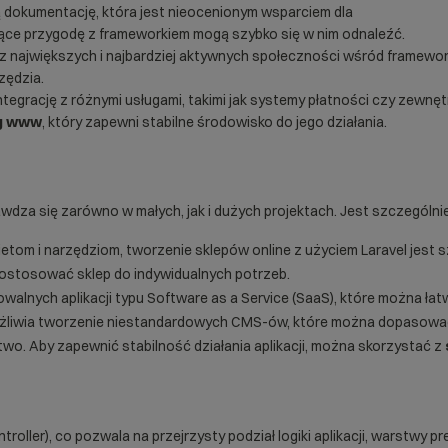
ną dokumentację, która jest nieocenionym wsparciem dla
ące przygodę z frameworkiem mogą szybko się w nim odnaleźć.
ą z największych i najbardziej aktywnych społeczności wśród framew
zędzia.
integrację z różnymi usługami, takimi jak systemy płatności czy zewnę
g www
, który zapewni stabilne środowisko do jego działania.
dza się zarówno w małych, jak i dużych projektach. Jest szczególni
ietom i narzędziom, tworzenie
sklepów online
z użyciem Laravel jest 
ostosować sklep do indywidualnych potrzeb.
walnych aplikacji typu Software as a Service (
SaaS
), które można ła
możliwia tworzenie niestandardowych CMS-ów, które można dopasowa
o. Aby zapewnić stabilność działania aplikacji, można skorzystać z
ller), co pozwala na przejrzysty podział logiki aplikacji, warstwy pre