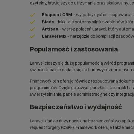
czytelny, łatwiejszy do utrzymania oraz skalowalny.
Eloquent ORM
– wygodny system mapowania ob
Blade
– lekki, ale potężny silnik szablonów, k
Artisan
– wiersz poleceń Laravel, który automat
Laravel Mix
– narzędzie do kompilacji zasobów 
Popularność i zastosowania
Laravel cieszy się dużą popularnością wśród program
świecie. Idealnie nadaje się do budowy różnorodnych 
Framework ten oferuje również rozbudowaną dokumen
programistów. Dzięki gotowym paczkom, takim jak Lara
uwierzytelnianie, panele administracyjne czy integracj
Bezpieczeństwo i wydajność
Laravel kładzie duży nacisk na bezpieczeństwo aplikacj
request forgery (CSRF). Framework oferuje także mech