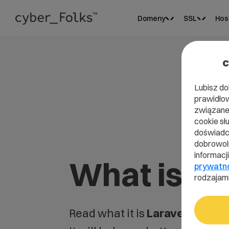
Domeny
SSL
Hos
c
Lubisz do
prawidłow
związane 
cookie sł
doświadcz
dobrowoln
informacj
What is La
prywatn
rodzajami
Read what it is
Laravel
in our d