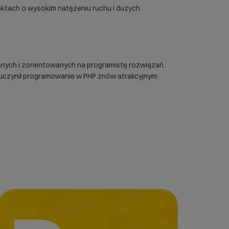
jektach o wysokim natężeniu ruchu i dużych
snych i zorientowanych na programistę rozwiązań.
 – uczynił programowanie w PHP znów atrakcyjnym.