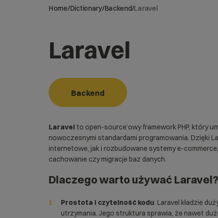
Home
/
Dictionary
/
Backend
/
Laravel
Laravel
Backend
Laravel
to open-source’owy framework PHP, który um
nowoczesnymi standardami programowania. Dzięki L
internetowe
, jak i rozbudowane systemy e-commerce, w
cachowanie czy migracje baz danych.
Dlaczego warto używać
Laravel
Prostota i czytelność kodu
: Laravel kładzie du
utrzymania. Jego struktura sprawia, że nawet duż