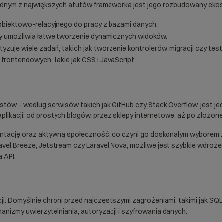
 Jednym z największych atutów frameworka jest jego rozbudowany ekos
iektowo-relacyjnego do pracy z bazami danych.
tóry umożliwia łatwe tworzenie dynamicznych widoków.
yzuje wiele zadań, takich jak tworzenie kontrolerów, migracji czy tes
frontendowych, takie jak CSS i JavaScript.
istów – według serwisów takich jak
GitHub
czy Stack Overflow, jest 
aplikacji: od prostych blogów, przez sklepy internetowe, aż po złożo
tację oraz aktywną społeczność, co czyni go doskonałym wyborem z
vel Breeze, Jetstream czy Laravel Nova, możliwe jest szybkie wdroże
a API.
i. Domyślnie chroni przed najczęstszymi zagrożeniami, takimi jak SQL i
anizmy uwierzytelniania, autoryzacji i szyfrowania danych.