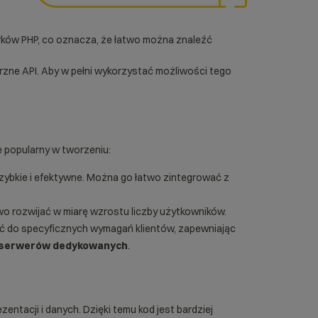
orków PHP, co oznacza, że łatwo można znaleźć
trzne
API
. Aby w pełni wykorzystać możliwości tego
e popularny w tworzeniu:
szybkie i efektywne. Można go łatwo zintegrować z
two rozwijać w miarę wzrostu liczby użytkowników.
ć do specyficznych wymagań klientów, zapewniając
serwerów dedykowanych
.
zentacji i danych. Dzięki temu kod jest bardziej