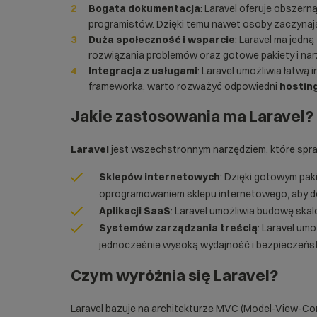
Bogata dokumentacja
: Laravel oferuje obszer
programistów. Dzięki temu nawet osoby zaczynaj
Duża społeczność i wsparcie
: Laravel ma jedn
rozwiązania problemów oraz gotowe pakiety i nar
Integracja z usługami
: Laravel umożliwia łatwą 
frameworka, warto rozważyć odpowiedni
hostin
Jakie zastosowania ma
Laravel
?
Laravel
jest wszechstronnym narzędziem, które spraw
Sklepów internetowych
: Dzięki gotowym pak
oprogramowaniem sklepu internetowego, aby d
Aplikacji SaaS
: Laravel umożliwia budowę skalo
Systemów zarządzania treścią
: Laravel u
jednocześnie wysoką wydajność i bezpieczeństw
Czym wyróżnia się Laravel?
Laravel bazuje na architekturze MVC (Model-View-Contro