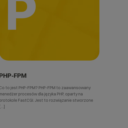
P
PHP-FPM
Co to jest PHP-FPM? PHP-FPM to zaawansowany
menedżer procesów dla języka PHP, oparty na
protokole FastCGI. Jest to rozwiązanie stworzone
[…]