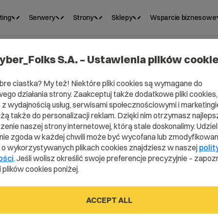
ting
Serwery
Strony
Sklepy
Wsparcie biznesowe
yber_Folks S.A. – Ustawienia plików cooki
bre ciastka? My też! Niektóre pliki cookies są wymagane do
ego działania strony. Zaakceptuj także dodatkowe pliki cookies,
z wydajnością usług, serwisami społecznościowymi i marketingie
użą także do personalizacji reklam. Dzięki nim otrzymasz najleps
enie naszej strony internetowej, którą stale doskonalimy. Udzie
ie zgoda w każdej chwili może być wycofana lub zmodyfikowan
i o wykorzystywanych plikach cookies znajdziesz w naszej
polit
ravel?
ości
. Jeśli wolisz określić swoje preferencje precyzyjnie – zapozn
 plików cookies poniżej.
ACCEPT ALL
ictionary.