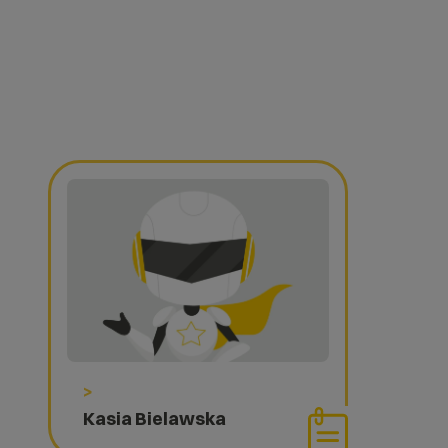
>
Kasia Bielawska