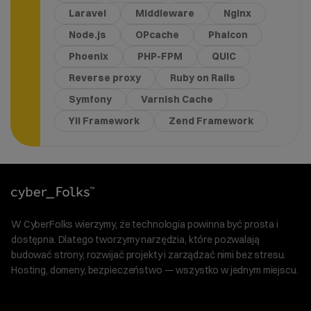
Laravel
Middleware
Nginx
Node.js
OPcache
Phalcon
Phoenix
PHP-FPM
QUIC
Reverse proxy
Ruby on Rails
Symfony
Varnish Cache
Yii Framework
Zend Framework
W CyberFolks wierzymy, że technologia powinna być prosta i
dostępna. Dlatego tworzymy narzędzia, które pozwalają
budować strony, rozwijać projekty i zarządzać nimi bez stresu.
Hosting, domeny, bezpieczeństwo — wszystko w jednym miejscu.