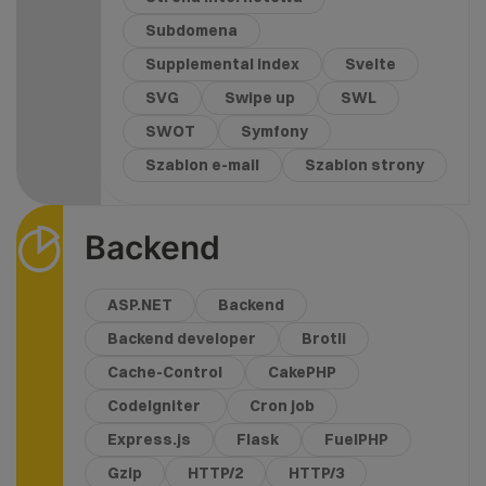
Subdomena
Supplemental index
Svelte
SVG
Swipe up
SWL
SWOT
Symfony
Szablon e-mail
Szablon strony
Backend
ASP.NET
Backend
Backend developer
Brotli
Cache-Control
CakePHP
CodeIgniter
Cron job
Express.js
Flask
FuelPHP
Gzip
HTTP/2
HTTP/3