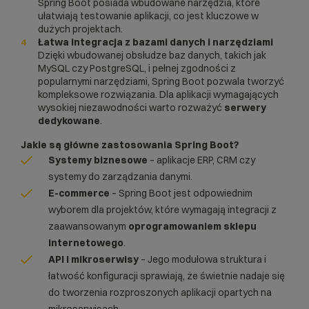
Spring Boot posiada wbudowane narzędzia, które
ułatwiają testowanie aplikacji, co jest kluczowe w
dużych projektach.
Łatwa integracja z bazami danych i narzędziami
Dzięki wbudowanej obsłudze baz danych, takich jak
MySQL
czy PostgreSQL, i pełnej zgodności z
popularnymi narzędziami, Spring Boot pozwala tworzyć
kompleksowe rozwiązania. Dla aplikacji wymagających
wysokiej niezawodności warto rozważyć
serwery
dedykowane
.
Jakie są główne zastosowania Spring Boot?
Systemy biznesowe
– aplikacje ERP, CRM czy
systemy do zarządzania danymi.
E-commerce
– Spring Boot jest odpowiednim
wyborem dla projektów, które wymagają integracji z
zaawansowanym
oprogramowaniem sklepu
internetowego
.
API i mikroserwisy
– Jego modułowa struktura i
łatwość konfiguracji sprawiają, że świetnie nadaje się
do tworzenia rozproszonych aplikacji opartych na