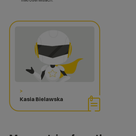
mikroserwisach.
>
Kasia Bielawska