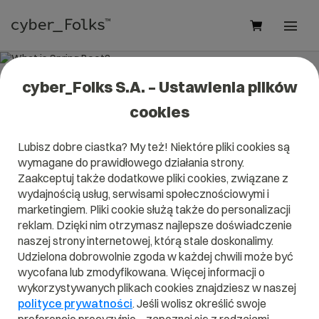
cyber_Folks S.A. – Ustawienia plików
What is Spring Boot?
cookies
Read what it is
Spring Boot
in our dictionary.
Lubisz dobre ciastka? My też! Niektóre pliki cookies są
It will help you better understand what exactly it is
Spring
wymagane do prawidłowego działania strony.
Boot
and what is the meaning to you in everyday use.
Zaakceptuj także dodatkowe pliki cookies, związane z
wydajnością usług, serwisami społecznościowymi i
marketingiem. Pliki cookie służą także do personalizacji
reklam. Dzięki nim otrzymasz najlepsze doświadczenie
A
B
C
D
E
F
G
H
I
naszej strony internetowej, którą stale doskonalimy.
Udzielona dobrowolnie zgoda w każdej chwili może być
J
K
L
M
N
O
P
Q
R
wycofana lub zmodyfikowana. Więcej informacji o
wykorzystywanych plikach cookies znajdziesz w naszej
S
T
U
V
W
X
Y
Z
polityce prywatności
. Jeśli wolisz określić swoje