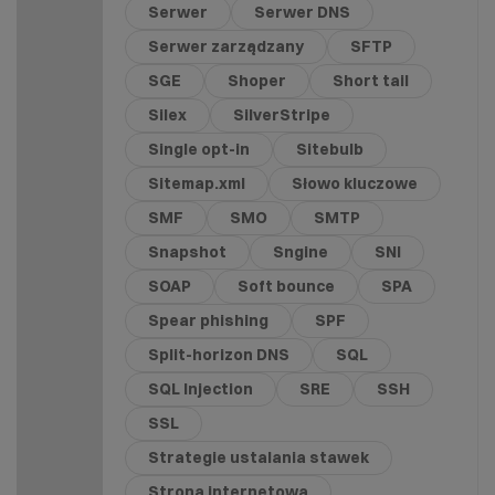
Serwer
Serwer DNS
Serwer zarządzany
SFTP
SGE
Shoper
Short tail
Silex
SilverStripe
Single opt-in
Sitebulb
Sitemap.xml
Słowo kluczowe
SMF
SMO
SMTP
Snapshot
Sngine
SNI
SOAP
Soft bounce
SPA
Spear phishing
SPF
Split-horizon DNS
SQL
SQL Injection
SRE
SSH
SSL
Strategie ustalania stawek
Strona internetowa