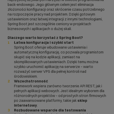
back-endowego. Jego głównym celem jest eliminacja
złożoności konfiguracji oraz skrócenie czasu potrzebnego
na rozpoczęcie pracy nad projektem. Dzięki gotowym
ustawieniom oraz łatwej integracji z innymi technologiami,
Spring Boot jest szczególnie ceniony w projektach
biznesowych i aplikacjach o dużej skali.
Dlaczego warto korzystać z Spring Boot?
Łatwa konfiguracja i szybki start
Spring Boot oferuje wbudowane ustawienia i
automatyczną konfigurację, co pozwala programistom
skupić się na kodzie aplikacji, zamiast na
skomplikowanych ustawieniach. Dzięki temu można
szybko uruchomić aplikację na serwerze – warto
rozważyć
serwer VPS
dla pełnej kontroli nad
środowiskiem.
Wszechstronność
Framework wspiera zarówno tworzenie API REST, jak i
pełnych aplikacji webowych. Jest idealnym wyborem dla
różnorodnych projektów – od prostych stron firmowych
po zaawansowane platformy, takie jak
sklep
internetowy
.
Rozbudowane wsparcie dla testowania