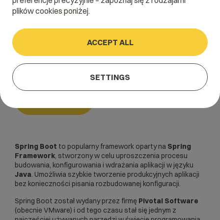
preferencje precyzyjnie – zapoznaj się z rodzajami
plików cookies poniżej.
Home
/
Dictionary
/
Backend
/
Spring Boot
ACCEPT ALL
Spring Boot
SETTINGS
Backend
Spring Boot
to popularny framework oparty na
Spring
Framework
, stworzony w celu uproszczenia procesu
budowania, konfigurowania i wdrażania aplikacji w języku
Java
. Umożliwia szybkie tworzenie produkcyjnych aplikacji
bez konieczności pisania rozbudowanej konfiguracji.
Spring Boot został wydany przez firmę
Pivotal Software
(obecnie VMware) i od tego czasu stał się jednym z
najczęściej używanych narzędzi w świecie programowania