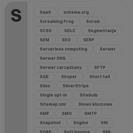
S
SaaS
schema.org
Screaming Frog
Scrum
SCSS
SDLC
Segmentacja
SEM
SEO
SERP
Serverless computing
Serwer
Serwer DNS
Serwer zarządzany
SFTP
SGE
Shoper
Short tail
Silex
SilverStripe
Single opt-in
Sitebulb
Sitemap.xml
Słowo kluczowe
SMF
SMO
SMTP
Snapshot
Sngine
SNI
SOAP
Soft bounce
SPA