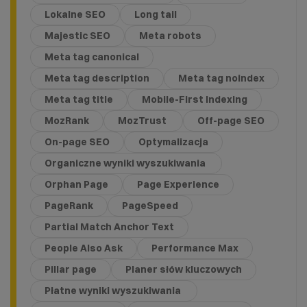
Lokalne SEO
Long tail
Majestic SEO
Meta robots
Meta tag canonical
Meta tag description
Meta tag noindex
Meta tag title
Mobile-First Indexing
MozRank
MozTrust
Off-page SEO
On-page SEO
Optymalizacja
Organiczne wyniki wyszukiwania
Orphan Page
Page Experience
PageRank
PageSpeed
Partial Match Anchor Text
People Also Ask
Performance Max
Pillar page
Planer słów kluczowych
Płatne wyniki wyszukiwania