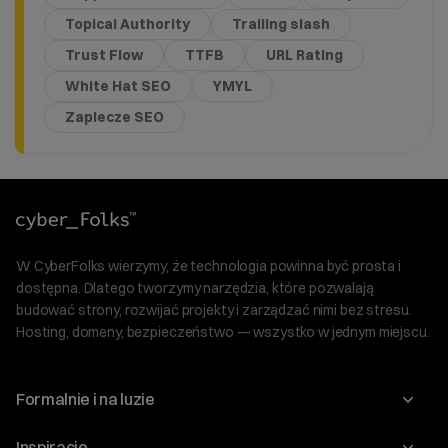
Topical Authority
Trailing slash
Trust Flow
TTFB
URL Rating
White Hat SEO
YMYL
Zaplecze SEO
W CyberFolks wierzymy, że technologia powinna być prosta i
dostępna. Dlatego tworzymy narzędzia, które pozwalają
budować strony, rozwijać projekty i zarządzać nimi bez stresu.
Hosting, domeny, bezpieczeństwo — wszystko w jednym miejscu.
Formalnie i na luzie
O nas
Inspiracje