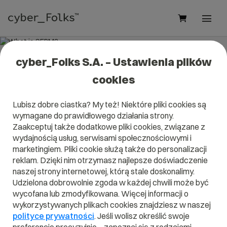
cyber_Folks S.A. – Ustawienia plików
What is SERM?
cookies
Read what it is
SERM
in our dictionary.
Lubisz dobre ciastka? My też! Niektóre pliki cookies są
It will help you better understand what exactly it is
SERM
wymagane do prawidłowego działania strony.
and what is the meaning to you in everyday use.
Zaakceptuj także dodatkowe pliki cookies, związane z
wydajnością usług, serwisami społecznościowymi i
marketingiem. Pliki cookie służą także do personalizacji
reklam. Dzięki nim otrzymasz najlepsze doświadczenie
A
B
C
D
E
F
G
H
I
naszej strony internetowej, którą stale doskonalimy.
Udzielona dobrowolnie zgoda w każdej chwili może być
J
K
L
M
N
O
P
Q
R
wycofana lub zmodyfikowana. Więcej informacji o
wykorzystywanych plikach cookies znajdziesz w naszej
S
T
U
V
W
X
Y
Z
polityce prywatności
. Jeśli wolisz określić swoje