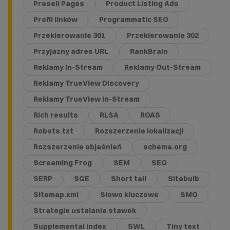
Presell Pages
Product Listing Ads
Profil linków
Programmatic SEO
Przekierowanie 301
Przekierowanie 302
Przyjazny adres URL
RankBrain
Reklamy In-Stream
Reklamy Out-Stream
Reklamy TrueView Discovery
Reklamy TrueView in-Stream
Rich results
RLSA
ROAS
Robots.txt
Rozszerzenie lokalizacji
Rozszerzenie objaśnień
schema.org
Screaming Frog
SEM
SEO
SERP
SGE
Short tail
Sitebulb
Sitemap.xml
Słowo kluczowe
SMO
Strategie ustalania stawek
Supplemental index
SWL
Tiny text