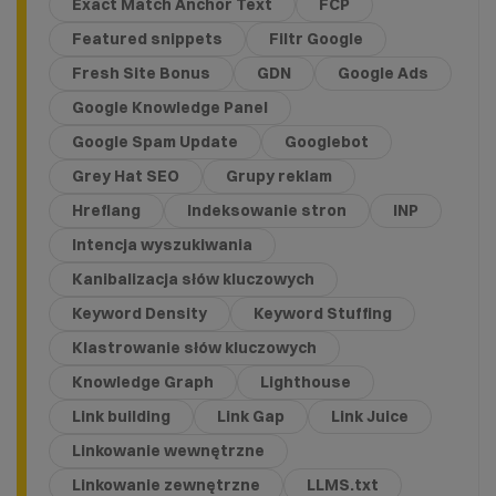
Exact Match Anchor Text
FCP
Featured snippets
Filtr Google
Fresh Site Bonus
GDN
Google Ads
Google Knowledge Panel
Google Spam Update
Googlebot
Grey Hat SEO
Grupy reklam
Hreflang
Indeksowanie stron
INP
Intencja wyszukiwania
Kanibalizacja słów kluczowych
Keyword Density
Keyword Stuffing
Klastrowanie słów kluczowych
Knowledge Graph
Lighthouse
Link building
Link Gap
Link Juice
Linkowanie wewnętrzne
Linkowanie zewnętrzne
LLMS.txt