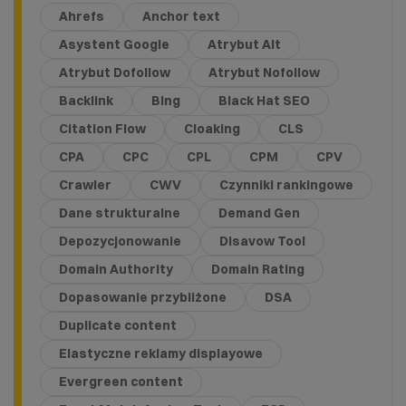
Ahrefs
Anchor text
Asystent Google
Atrybut Alt
Atrybut Dofollow
Atrybut Nofollow
Backlink
Bing
Black Hat SEO
Citation Flow
Cloaking
CLS
CPA
CPC
CPL
CPM
CPV
Crawler
CWV
Czynniki rankingowe
Dane strukturalne
Demand Gen
Depozycjonowanie
Disavow Tool
Domain Authority
Domain Rating
Dopasowanie przybliżone
DSA
Duplicate content
Elastyczne reklamy displayowe
Evergreen content