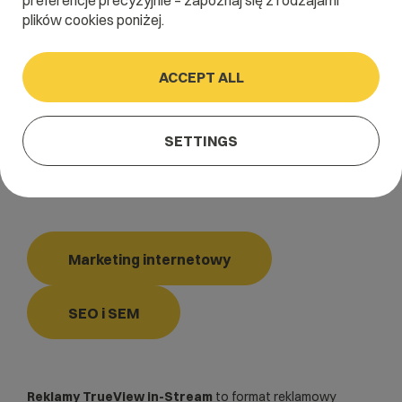
preferencje precyzyjnie – zapoznaj się z rodzajami
S
T
U
V
W
X
Y
Z
plików cookies poniżej.
ACCEPT ALL
Home
/
Dictionary
/
Marketing internetowy
/
Reklamy TrueView in-Stream
SETTINGS
Reklamy TrueView in-Stream
Marketing internetowy
SEO i SEM
Reklamy TrueView in-Stream
to format reklamowy