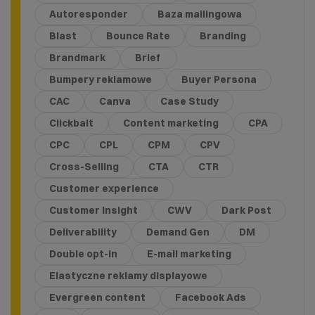
Autoresponder
Baza mailingowa
Blast
Bounce Rate
Branding
Brandmark
Brief
Bumpery reklamowe
Buyer Persona
CAC
Canva
Case Study
Clickbait
Content marketing
CPA
CPC
CPL
CPM
CPV
Cross-Selling
CTA
CTR
Customer experience
Customer Insight
CWV
Dark Post
Deliverability
Demand Gen
DM
Double opt-in
E-mail marketing
Elastyczne reklamy displayowe
Evergreen content
Facebook Ads