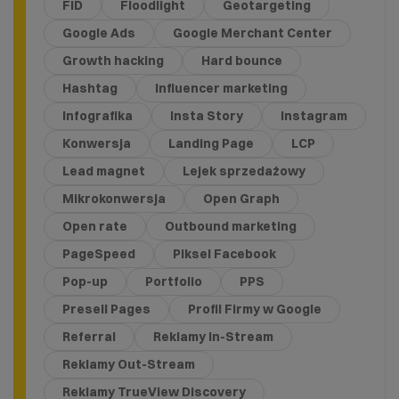
FID
Floodlight
Geotargeting
Google Ads
Google Merchant Center
Growth hacking
Hard bounce
Hashtag
Influencer marketing
Infografika
Insta Story
Instagram
Konwersja
Landing Page
LCP
Lead magnet
Lejek sprzedażowy
Mikrokonwersja
Open Graph
Open rate
Outbound marketing
PageSpeed
Piksel Facebook
Pop-up
Portfolio
PPS
Presell Pages
Profil Firmy w Google
Referral
Reklamy In-Stream
Reklamy Out-Stream
Reklamy TrueView Discovery