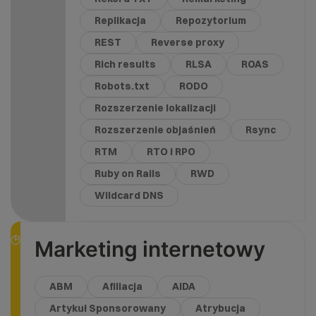
Replikacja
Repozytorium
REST
Reverse proxy
Rich results
RLSA
ROAS
Robots.txt
RODO
Rozszerzenie lokalizacji
Rozszerzenie objaśnień
Rsync
RTM
RTO i RPO
Ruby on Rails
RWD
Wildcard DNS
Marketing internetowy
ABM
Afiliacja
AIDA
Artykuł Sponsorowany
Atrybucja