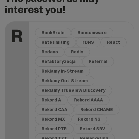
interest you!
R
RankBrain
Ransomware
Rate limiting
rDNS
React
Redaxo
Redis
Refaktoryzacja
Referral
Reklamy In-Stream
Reklamy Out-Stream
Reklamy TrueView Discovery
Rekord A
Rekord AAAA
Rekord CAA
Rekord CNAME
Rekord MX
Rekord NS
Rekord PTR
Rekord SRV
Rekord TXT
Remarketing