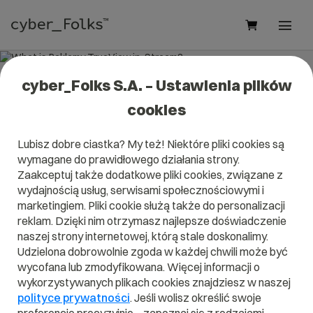
cyber_Folks S.A. – Ustawienia plików
What is Reklamy TrueView in-
cookies
Stream?
Lubisz dobre ciastka? My też! Niektóre pliki cookies są
Read what it is
Reklamy TrueView in-Stream
in our
wymagane do prawidłowego działania strony.
dictionary.
Zaakceptuj także dodatkowe pliki cookies, związane z
It will help you better understand what exactly it is
Reklamy
TrueView in-Stream
and what is the meaning to you in
wydajnością usług, serwisami społecznościowymi i
everyday use.
marketingiem. Pliki cookie służą także do personalizacji
reklam. Dzięki nim otrzymasz najlepsze doświadczenie
naszej strony internetowej, którą stale doskonalimy.
Udzielona dobrowolnie zgoda w każdej chwili może być
wycofana lub zmodyfikowana. Więcej informacji o
A
B
C
D
E
F
G
H
I
wykorzystywanych plikach cookies znajdziesz w naszej
polityce prywatności
. Jeśli wolisz określić swoje
J
K
L
M
N
O
P
Q
R