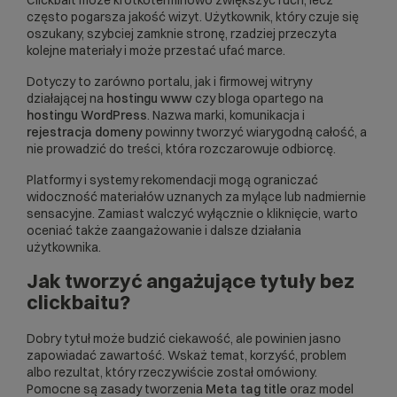
Clickbait może krótkoterminowo zwiększyć ruch, lecz
często pogarsza jakość wizyt. Użytkownik, który czuje się
oszukany, szybciej zamknie stronę, rzadziej przeczyta
kolejne materiały i może przestać ufać marce.
Dotyczy to zarówno portalu, jak i firmowej witryny
działającej na
hostingu www
czy bloga opartego na
hostingu WordPress
. Nazwa marki, komunikacja i
rejestracja domeny
powinny tworzyć wiarygodną całość, a
nie prowadzić do treści, która rozczarowuje odbiorcę.
Platformy i systemy rekomendacji mogą ograniczać
widoczność materiałów uznanych za mylące lub nadmiernie
sensacyjne. Zamiast walczyć wyłącznie o kliknięcie, warto
oceniać także zaangażowanie i dalsze działania
użytkownika.
Jak tworzyć angażujące tytuły bez
clickbaitu?
Dobry tytuł może budzić ciekawość, ale powinien jasno
zapowiadać zawartość. Wskaż temat, korzyść, problem
albo rezultat, który rzeczywiście został omówiony.
Pomocne są zasady tworzenia
Meta tag title
oraz model