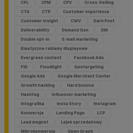
CPL
CPM
CPV
Cross-Selling
CTA
CTR
Customer experience
Customer Insight
CWV
Dark Post
Deliverability
Demand Gen
DM
Double opt-in
E-mail marketing
Elastyczne reklamy displayowe
Evergreen content
Facebook Ads
FID
Floodlight
Geotargeting
Google Ads
Google Merchant Center
Growth hacking
Hard bounce
Hashtag
Influencer marketing
Infografika
Insta Story
Instagram
Konwersja
Landing Page
LCP
Lead magnet
Lejek sprzedażowy
Mikrokonwersja
Open Graph