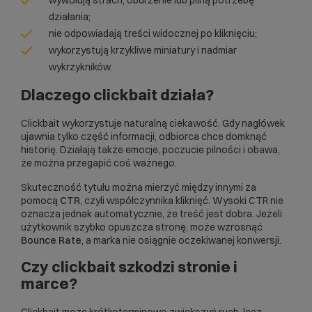
wywołują strach, oburzenie lub pilną potrzebę
działania;
nie odpowiadają treści widocznej po kliknięciu;
wykorzystują krzykliwe miniatury i nadmiar
wykrzykników.
Dlaczego clickbait działa?
Clickbait wykorzystuje naturalną ciekawość. Gdy nagłówek
ujawnia tylko część informacji, odbiorca chce domknąć
historię. Działają także emocje, poczucie pilności i obawa,
że można przegapić coś ważnego.
Skuteczność tytułu można mierzyć między innymi za
pomocą
CTR
, czyli współczynnika kliknięć. Wysoki CTR nie
oznacza jednak automatycznie, że treść jest dobra. Jeżeli
użytkownik szybko opuszcza stronę, może wzrosnąć
Bounce Rate
, a marka nie osiągnie oczekiwanej konwersji.
Czy clickbait szkodzi stronie i
marce?