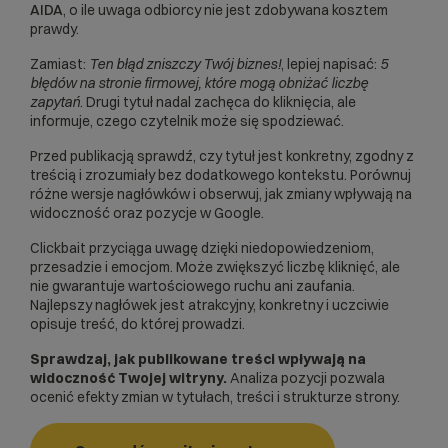
AIDA
, o ile uwaga odbiorcy nie jest zdobywana kosztem
prawdy.
Zamiast:
Ten błąd zniszczy Twój biznes!
, lepiej napisać:
5
błędów na stronie firmowej, które mogą obniżać liczbę
zapytań
. Drugi tytuł nadal zachęca do kliknięcia, ale
informuje, czego czytelnik może się spodziewać.
Przed publikacją sprawdź, czy tytuł jest konkretny, zgodny z
treścią i zrozumiały bez dodatkowego kontekstu. Porównuj
różne wersje nagłówków i obserwuj, jak zmiany wpływają na
widoczność oraz pozycje w Google.
Clickbait przyciąga uwagę dzięki niedopowiedzeniom,
przesadzie i emocjom. Może zwiększyć liczbę kliknięć, ale
nie gwarantuje wartościowego ruchu ani zaufania.
Najlepszy nagłówek jest atrakcyjny, konkretny i uczciwie
opisuje treść, do której prowadzi.
Sprawdzaj, jak publikowane treści wpływają na
widoczność Twojej witryny.
Analiza pozycji pozwala
ocenić efekty zmian w tytułach, treści i strukturze strony.