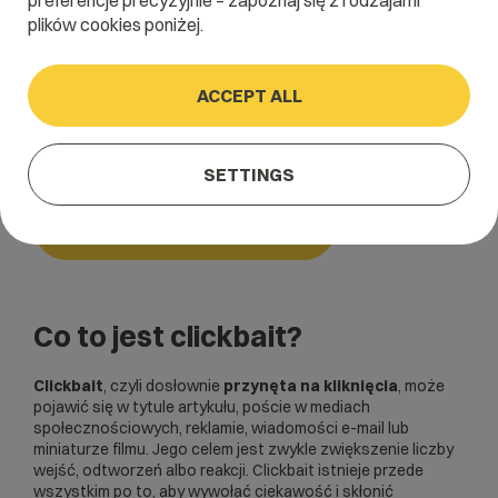
preferencje precyzyjnie – zapoznaj się z rodzajami
plików cookies poniżej.
Home
/
Dictionary
/
Marketing internetowy
/
Clickbait
ACCEPT ALL
Clickbait
SETTINGS
Marketing internetowy
Co to jest clickbait?
Clickbait
, czyli dosłownie
przynęta na kliknięcia
, może
pojawić się w tytule artykułu, poście w mediach
społecznościowych, reklamie, wiadomości e-mail lub
miniaturze filmu. Jego celem jest zwykle zwiększenie liczby
wejść, odtworzeń albo reakcji. Clickbait istnieje przede
wszystkim po to, aby wywołać ciekawość i skłonić