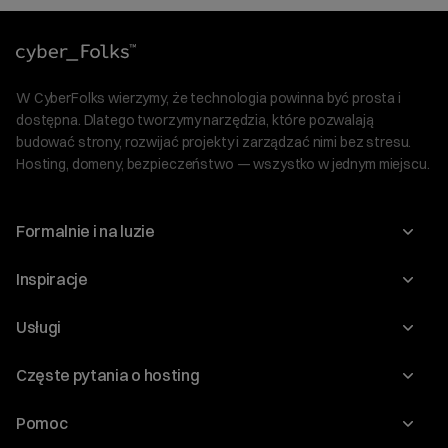
W CyberFolks wierzymy, że technologia powinna być prosta i
dostępna. Dlatego tworzymy narzędzia, które pozwalają
budować strony, rozwijać projekty i zarządzać nimi bez stresu.
Hosting, domeny, bezpieczeństwo — wszystko w jednym miejscu.
Formalnie i na luzie
O nas
Inspiracje
Relacje inwestorskie
Blog
Usługi
Program Korzyści dla Inwestorów
Słownik IT
Domeny
Regulaminy i specyfikacje
Częste pytania o hosting
WordPress
Certyfikaty SSL
Raporty i dokumenty
Jak przenieść stronę?
Audyt stron
Pomoc
Hosting www
Cennik domen
Witaj! Jestem robo_Folks.