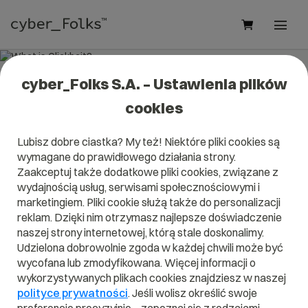
cyber_Folks S.A. – Ustawienia plików
What is Clickbait?
cookies
Read what it is
Clickbait
in our dictionary.
Lubisz dobre ciastka? My też! Niektóre pliki cookies są
It will help you better understand what exactly it is
wymagane do prawidłowego działania strony.
Clickbait
and what is the meaning to you in everyday use.
Zaakceptuj także dodatkowe pliki cookies, związane z
wydajnością usług, serwisami społecznościowymi i
marketingiem. Pliki cookie służą także do personalizacji
reklam. Dzięki nim otrzymasz najlepsze doświadczenie
A
B
C
D
E
F
G
H
I
naszej strony internetowej, którą stale doskonalimy.
Udzielona dobrowolnie zgoda w każdej chwili może być
J
K
L
M
N
O
P
Q
R
wycofana lub zmodyfikowana. Więcej informacji o
wykorzystywanych plikach cookies znajdziesz w naszej
S
T
U
V
W
X
Y
Z
polityce prywatności
. Jeśli wolisz określić swoje