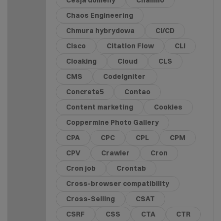
Cesja domeny
Chamilo
Chaos Engineering
Chmura hybrydowa
CI/CD
Cisco
Citation Flow
CLI
Cloaking
Cloud
CLS
CMS
CodeIgniter
Concrete5
Contao
Content marketing
Cookies
Coppermine Photo Gallery
CPA
CPC
CPL
CPM
CPV
Crawler
Cron
Cron job
Crontab
Cross-browser compatibility
Cross-Selling
CSAT
CSRF
CSS
CTA
CTR