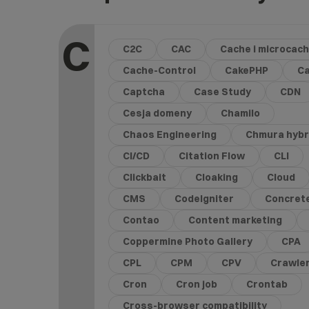
C
C2C
CAC
Cache i microcac
Cache-Control
CakePHP
C
Captcha
Case Study
CDN
Cesja domeny
Chamilo
Chaos Engineering
Chmura hyb
CI/CD
Citation Flow
CLI
Clickbait
Cloaking
Cloud
CMS
CodeIgniter
Concret
Contao
Content marketing
Coppermine Photo Gallery
CPA
CPL
CPM
CPV
Crawle
Cron
Cron job
Crontab
Cross-browser compatibility