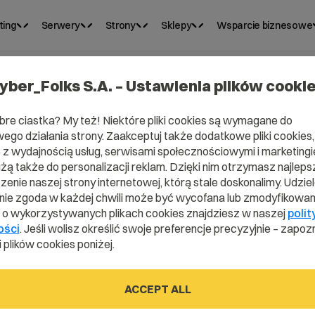
ting
Serwery
Strony
Sklepy
Wsparcie biznesowe
yber_Folks S.A. – Ustawienia plików cooki
bre ciastka? My też! Niektóre pliki cookies są wymagane do
ego działania strony. Zaakceptuj także dodatkowe pliki cookies,
z wydajnością usług, serwisami społecznościowymi i marketingie
użą także do personalizacji reklam. Dzięki nim otrzymasz najleps
enie naszej strony internetowej, którą stale doskonalimy. Udzie
ie zgoda w każdej chwili może być wycofana lub zmodyfikowan
i o wykorzystywanych plikach cookies znajdziesz w naszej
polit
sco?
ości
. Jeśli wolisz określić swoje preferencje precyzyjnie – zapozn
 plików cookies poniżej.
ACCEPT ALL
tionary.