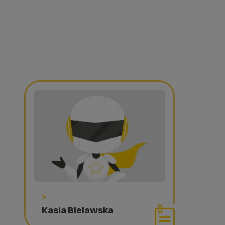
>
Kasia Bielawska