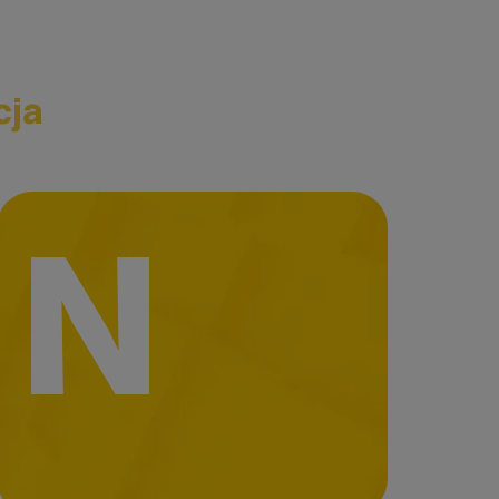
cja
N