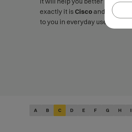
It will help you better unders
exactly it is
Cisco
and what is 
to you in everyday use.
A
B
C
D
E
F
G
H
I