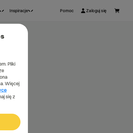
Inspiracje
Pomoc
Zaloguj się
es
m. Pliki
ze
lona
a. Więcej
yce
aj się z