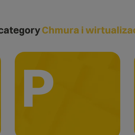
 category
Chmura i wirtualiza
P