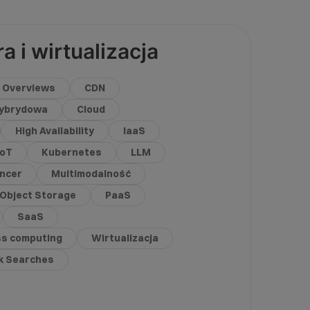
 i wirtualizacja
I Overviews
CDN
ybrydowa
Cloud
High Availability
IaaS
IoT
Kubernetes
LLM
ancer
Multimodalność
Object Storage
PaaS
SaaS
ss computing
Wirtualizacja
ck Searches