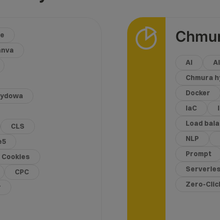
Chmura
he
anva
AI
A
Chmura h
Docker
rydowa
IaC
Load bal
CLS
NLP
e5
Prompt
Cookies
Serverle
CPC
Zero-Cli
r