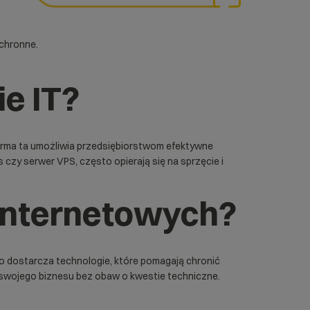
ochronne.
e IT?
firma ta umożliwia przedsiębiorstwom efektywne
s
czy
serwer VPS
, często opierają się na sprzęcie i
 internetowych?
co dostarcza technologie, które pomagają chronić
u swojego biznesu bez obaw o kwestie techniczne.