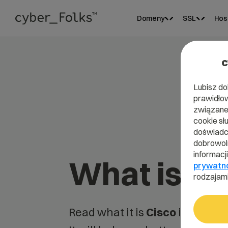
Domeny
SSL
Hos
c
Lubisz do
prawidłow
związane 
cookie sł
doświadcz
dobrowoln
informacj
What is Ci
prywatn
rodzajami
Read what it is
Cisco
in our dic