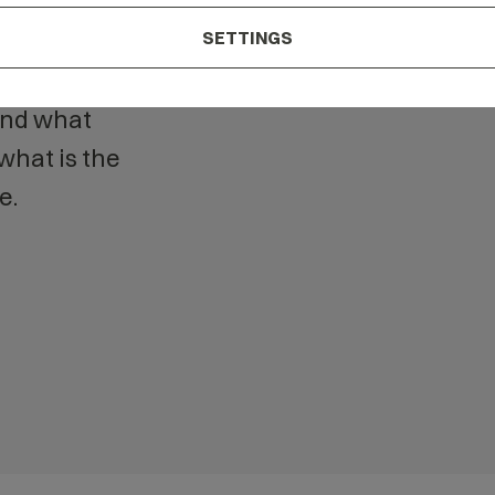
n our
SETTINGS
tand what
what is the
e.