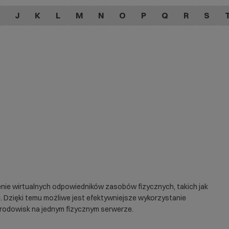
J
K
L
M
N
O
P
Q
R
S
nie wirtualnych odpowiedników zasobów fizycznych, takich jak
. Dzięki temu możliwe jest efektywniejsze wykorzystanie
środowisk na jednym fizycznym serwerze.