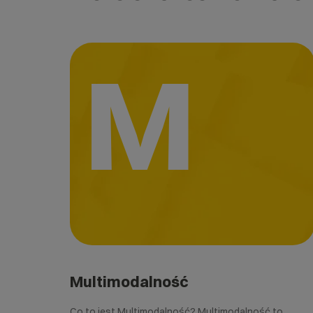
M
Multimodalność
Co to jest Multimodalność? Multimodalność to