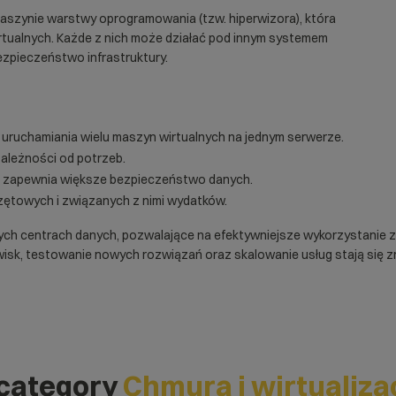
maszynie warstwy oprogramowania (tzw. hiperwizora), która
rtualnych. Każde z nich może działać pod innym systemem
zpieczeństwo infrastruktury.
uruchamiania wielu maszyn wirtualnych na jednym serwerze.
leżności od potrzeb.
h zapewnia większe bezpieczeństwo danych.
zętowych i związanych z nimi wydatków.
ych centrach danych, pozwalające na efektywniejsze wykorzystanie
dowisk, testowanie nowych rozwiązań oraz skalowanie usług stają się z
 category
Chmura i wirtualiza