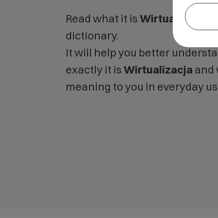
Read what it is
Wirtualizacja
i
dictionary.
It will help you better unders
exactly it is
Wirtualizacja
and 
meaning to you in everyday us