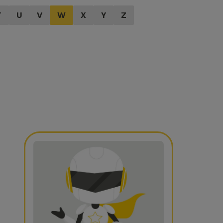
T
U
V
W
X
Y
Z