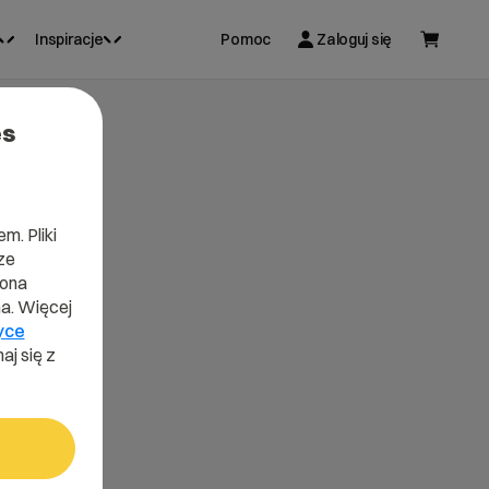
Inspiracje
Pomoc
Zaloguj się
es
m. Pliki
ze
lona
a. Więcej
yce
aj się z