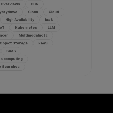
I Overviews
CDN
ybrydowa
Cisco
Cloud
High Availability
IaaS
IoT
Kubernetes
LLM
ancer
Multimodalność
Object Storage
PaaS
SaaS
ss computing
ck Searches