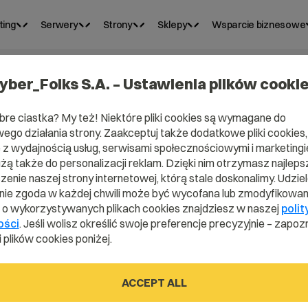
ting
Serwery
Strony
Sklepy
Wsparcie biznesowe
yber_Folks S.A. – Ustawienia plików cooki
bre ciastka? My też! Niektóre pliki cookies są wymagane do
ego działania strony. Zaakceptuj także dodatkowe pliki cookies,
z wydajnością usług, serwisami społecznościowymi i marketingie
użą także do personalizacji reklam. Dzięki nim otrzymasz najleps
enie naszej strony internetowej, którą stale doskonalimy. Udzie
ie zgoda w każdej chwili może być wycofana lub zmodyfikowan
i o wykorzystywanych plikach cookies znajdziesz w naszej
polit
ości
. Jeśli wolisz określić swoje preferencje precyzyjnie – zapozn
 plików cookies poniżej.
cja?
ACCEPT ALL