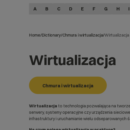
A
B
C
D
E
F
G
H
I
Home
/
Dictionary
/
Chmura i wirtualizacja
/
Wirtualizacja
Wirtualizacja
Chmura i wirtualizacja
Wirtualizacja
to technologia pozwalająca na tworze
serwery, systemy operacyjne czy urządzenia sieciowe
infrastruktury i uruchamianie wielu odseparowanych 
Na czym polega wirtualizacja w praktyce?