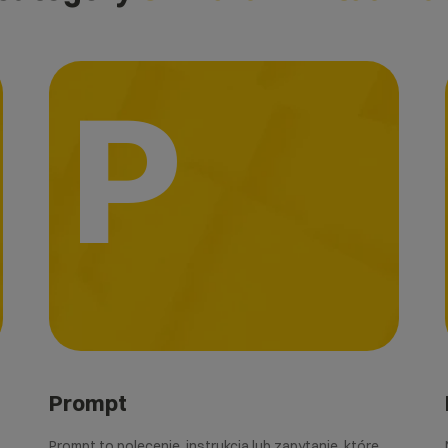
P
Prompt
Prompt to polecenie, instrukcja lub zapytanie, które