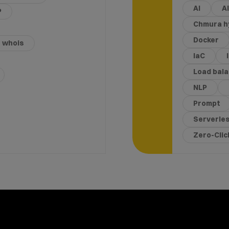
AI
A
P
Chmura h
Docker
whois
IaC
Load bal
NLP
Prompt
Serverle
Zero-Cli