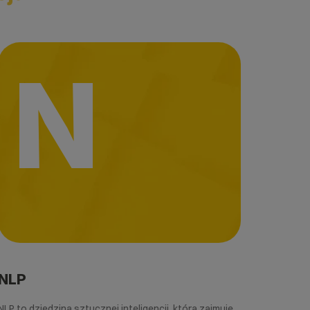
N
NLP
NLP to dziedzina sztucznej inteligencji, która zajmuje