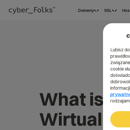
Domeny
SSL
Hos
c
Lubisz do
prawidłow
związane 
cookie sł
doświadcz
dobrowoln
informacj
What is
prywatn
rodzajami
Wirtualiza