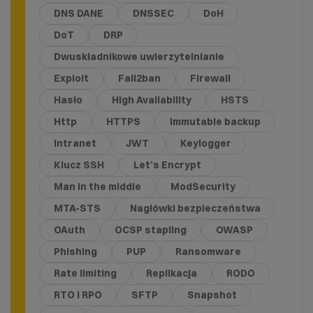
DNS DANE
DNSSEC
DoH
DoT
DRP
Dwuskładnikowe uwierzytelnianie
Exploit
Fail2ban
Firewall
Hasło
High Availability
HSTS
Http
HTTPS
Immutable backup
Intranet
JWT
Keylogger
Klucz SSH
Let’s Encrypt
Man in the middle
ModSecurity
MTA-STS
Nagłówki bezpieczeństwa
OAuth
OCSP stapling
OWASP
Phishing
PUP
Ransomware
Rate limiting
Replikacja
RODO
RTO i RPO
SFTP
Snapshot