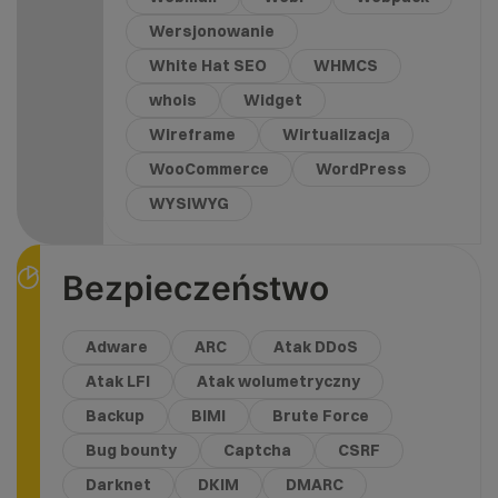
Wersjonowanie
White Hat SEO
WHMCS
whois
Widget
Wireframe
Wirtualizacja
WooCommerce
WordPress
WYSIWYG
Bezpieczeństwo
Adware
ARC
Atak DDoS
Atak LFI
Atak wolumetryczny
Backup
BIMI
Brute Force
Bug bounty
Captcha
CSRF
Darknet
DKIM
DMARC