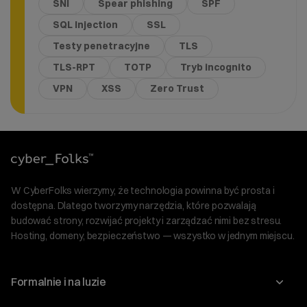
SNI
Spear phishing
SPF
SQL Injection
SSL
Testy penetracyjne
TLS
TLS-RPT
TOTP
Tryb incognito
VPN
XSS
Zero Trust
W CyberFolks wierzymy, że technologia powinna być prosta i
dostępna. Dlatego tworzymy narzędzia, które pozwalają
budować strony, rozwijać projekty i zarządzać nimi bez stresu.
Hosting, domeny, bezpieczeństwo — wszystko w jednym miejscu.
Formalnie i na luzie