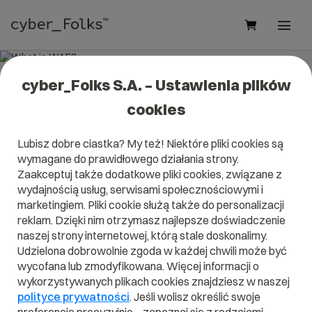
cyber_Folks S.A. – Ustawienia plików
What is WAF?
cookies
Read what it is
WAF
in our dictionary.
Lubisz dobre ciastka? My też! Niektóre pliki cookies są
It will help you better understand what exactly it is
WAF
and
wymagane do prawidłowego działania strony.
what is the meaning to you in everyday use.
Zaakceptuj także dodatkowe pliki cookies, związane z
wydajnością usług, serwisami społecznościowymi i
marketingiem. Pliki cookie służą także do personalizacji
reklam. Dzięki nim otrzymasz najlepsze doświadczenie
A
B
C
D
E
F
G
H
I
naszej strony internetowej, którą stale doskonalimy.
Udzielona dobrowolnie zgoda w każdej chwili może być
J
K
L
M
N
O
P
Q
R
wycofana lub zmodyfikowana. Więcej informacji o
wykorzystywanych plikach cookies znajdziesz w naszej
S
T
U
V
W
X
Y
Z
polityce prywatności
. Jeśli wolisz określić swoje