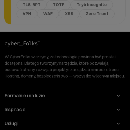
TLS-RPT
TOTP
Tryb incognito
VPN
WAF
XSS
Zero Trust
W CyberFolks wierzymy, że technologia powinna być prosta i
dostępna. Dlatego tworzymy narzędzia, które pozwalają
budować strony, rozwijać projekty i zarządzać nimi bez stresu.
Hosting, domeny, bezpieczeństwo — wszystko w jednym miejscu.
Formalnie i na luzie
O nas
Inspiracje
Relacje inwestorskie
Blog
Usługi
Program Korzyści dla Inwestorów