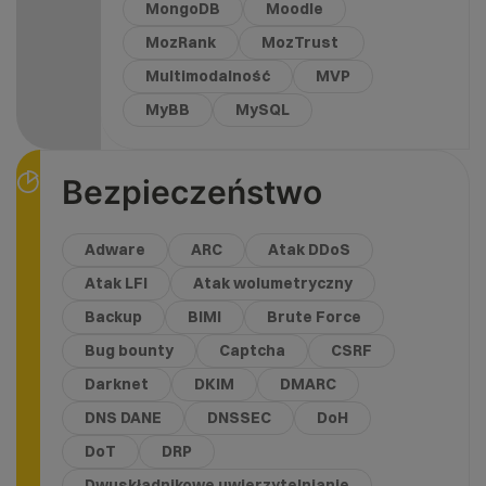
MongoDB
Moodle
MozRank
MozTrust
Multimodalność
MVP
MyBB
MySQL
Bezpieczeństwo
Adware
ARC
Atak DDoS
Atak LFI
Atak wolumetryczny
Backup
BIMI
Brute Force
Bug bounty
Captcha
CSRF
Darknet
DKIM
DMARC
DNS DANE
DNSSEC
DoH
DoT
DRP
Dwuskładnikowe uwierzytelnianie