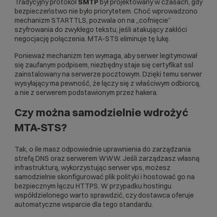
Tradycyjny protokół
SMTP
był projektowany w czasach, gdy
bezpieczeństwo nie było priorytetem. Choć wprowadzono
mechanizm STARTTLS, pozwala on na „cofnięcie”
szyfrowania do zwykłego tekstu, jeśli atakujący zakłóci
negocjację połączenia. MTA-STS eliminuje tę lukę.
Ponieważ mechanizm ten wymaga, aby serwer legitymował
się zaufanym podpisem, niezbędny staje się
certyfikat ssl
zainstalowany na serwerze pocztowym. Dzięki temu serwer
wysyłający ma pewność, że łączy się z właściwym odbiorcą,
a nie z serwerem podstawionym przez hakera.
Czy można samodzielnie wdrożyć
MTA-STS?
Tak, o ile masz odpowiednie uprawnienia do zarządzania
strefą DNS oraz serwerem WWW. Jeśli zarządzasz własną
infrastrukturą, wykorzystując
serwer vps
, możesz
samodzielnie skonfigurować plik polityki i hostować go na
bezpiecznym łączu HTTPS. W przypadku hostingu
współdzielonego warto sprawdzić, czy dostawca oferuje
automatyczne wsparcie dla tego standardu.