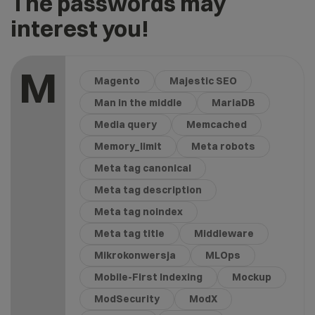
The passwords may
interest you!
M
Magento
Majestic SEO
Man in the middle
MariaDB
Media query
Memcached
Memory_limit
Meta robots
Meta tag canonical
Meta tag description
Meta tag noindex
Meta tag title
Middleware
Mikrokonwersja
MLOps
Mobile-First Indexing
Mockup
ModSecurity
ModX