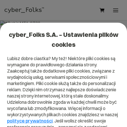
cyber_Folks S.A. – Ustawienia plików
What is MTA-STS?
cookies
Read what it is
MTA-STS
in our dictionary.
Lubisz dobre ciastka? My też! Niektóre pliki cookies są
It will help you better understand what exactly it is
MTA-
wymagane do prawidłowego działania strony.
STS
and what is the meaning to you in everyday use.
Zaakceptuj także dodatkowe pliki cookies, związane z
wydajnością usług, serwisami społecznościowymi i
marketingiem. Pliki cookie służą także do personalizacji
reklam. Dzięki nim otrzymasz najlepsze doświadczenie
A
B
C
D
E
F
G
H
I
naszej strony internetowej, którą stale doskonalimy.
Udzielona dobrowolnie zgoda w każdej chwili może być
J
K
L
M
N
O
P
Q
R
wycofana lub zmodyfikowana. Więcej informacji o
wykorzystywanych plikach cookies znajdziesz w naszej
S
T
U
V
W
X
Y
Z
polityce prywatności
. Jeśli wolisz określić swoje