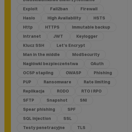
Exploit
Fail2ban
Firewall
Hasło
High Availability
HSTS
Http
HTTPS
Immutable backup
Intranet
JWT
Keylogger
Klucz SSH
Let’s Encrypt
Man in the middle
ModSecurity
Nagłówki bezpieczeństwa
OAuth
OCSP stapling
OWASP
Phishing
PUP
Ransomware
Rate limiting
Replikacja
RODO
RTO i RPO
SFTP
Snapshot
SNI
Spear phishing
SPF
SQL Injection
SSL
Testy penetracyjne
TLS