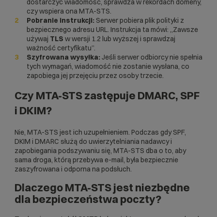
dostarczyć wiadomość, sprawdza w rekordach domeny,
czy wspiera ona MTA-STS.
Pobranie instrukcji:
Serwer pobiera plik polityki z
bezpiecznego adresu URL. Instrukcja ta mówi: „Zawsze
używaj
TLS
w wersji 1.2 lub wyższej i sprawdzaj
ważność certyfikatu”.
Szyfrowana wysyłka:
Jeśli serwer odbiorcy nie spełnia
tych wymagań, wiadomość nie zostanie wysłana, co
zapobiega jej przejęciu przez osoby trzecie.
Czy MTA-STS zastępuje DMARC, SPF
i DKIM?
Nie, MTA-STS jest ich uzupełnieniem. Podczas gdy SPF,
DKIM i DMARC służą do uwierzytelniania nadawcy i
zapobiegania podszywaniu się, MTA-STS dba o to, aby
sama droga, którą przebywa e-mail, była bezpiecznie
zaszyfrowana i odporna na podsłuch.
Dlaczego MTA-STS jest niezbędne
dla bezpieczeństwa poczty?