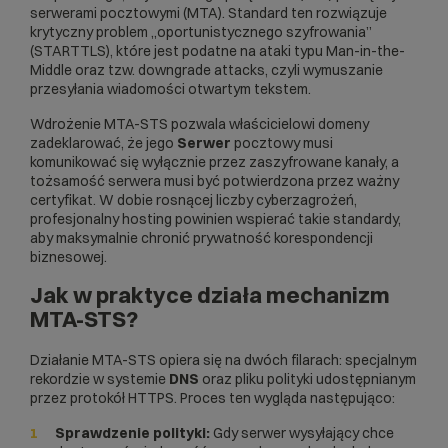
serwerami pocztowymi (MTA). Standard ten rozwiązuje
krytyczny problem „oportunistycznego szyfrowania”
(STARTTLS), które jest podatne na ataki typu Man-in-the-
Middle oraz tzw. downgrade attacks, czyli wymuszanie
przesyłania wiadomości otwartym tekstem.
Wdrożenie MTA-STS pozwala właścicielowi domeny
zadeklarować, że jego
Serwer
pocztowy musi
komunikować się wyłącznie przez zaszyfrowane kanały, a
tożsamość serwera musi być potwierdzona przez ważny
certyfikat. W dobie rosnącej liczby cyberzagrożeń,
profesjonalny
hosting
powinien wspierać takie standardy,
aby maksymalnie chronić prywatność korespondencji
biznesowej.
Jak w praktyce działa mechanizm
MTA-STS?
Działanie MTA-STS opiera się na dwóch filarach: specjalnym
rekordzie w systemie
DNS
oraz pliku polityki udostępnianym
przez protokół HTTPS. Proces ten wygląda następująco:
Sprawdzenie polityki:
Gdy serwer wysyłający chce